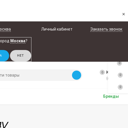
×
осква
Личный кабинет
Заказать звонок
город
Москва
?
0
Корзина
0
0
(пусто)
0
Бренды
4V