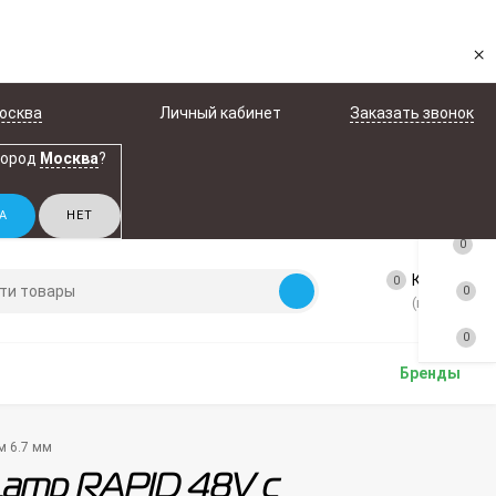
×
осква
Личный кабинет
Заказать звонок
город
Москва
?
0
Корзина
0
0
(пусто)
0
Бренды
м 6.7 мм
 Lamp RAPID 48V с