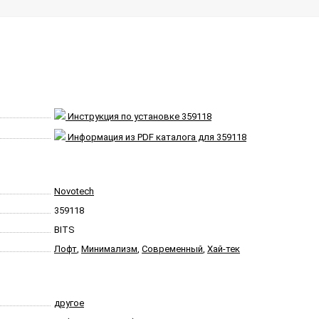
Инструкция по установке 359118
Информация из PDF каталога для 359118
Novotech
359118
BITS
Лофт
,
Минимализм
,
Современный
,
Хай-тек
другое