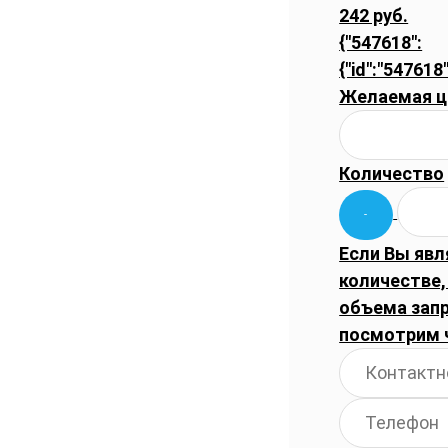
242 руб.
{"547618":
{"id":"547618"
Желаемая ц
Количество
Если Вы явл
количестве,
объема запр
посмотрим 