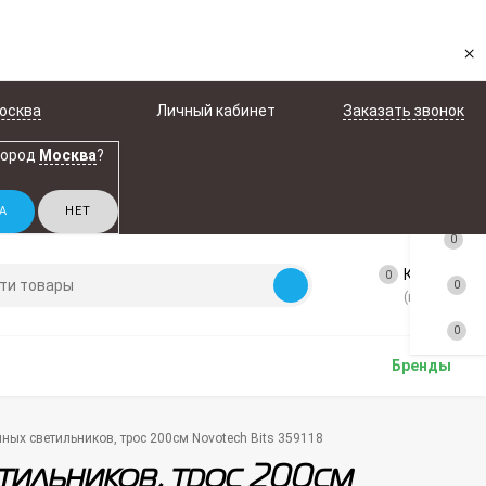
×
осква
Личный кабинет
Заказать звонок
город
Москва
?
0
Корзина
0
0
(пусто)
0
Бренды
ных светильников, трос 200см Novotech Bits 359118
тильников, трос 200см