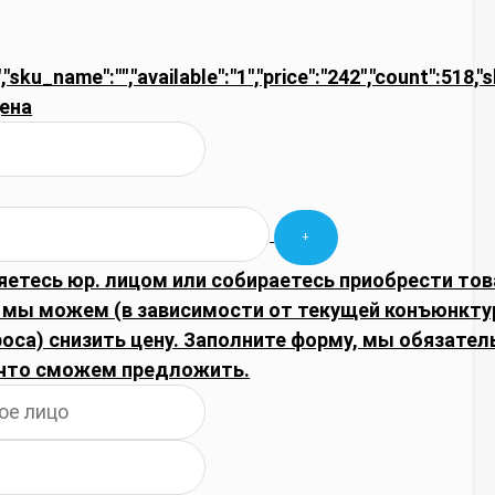
,"sku_name":"","available":"1","price":"242","count":518,"
ена
яетесь юр. лицом или собираетесь приобрести тов
 мы можем (в зависимости от текущей конъюнкту
оса) снизить цену. Заполните форму, мы обязател
что сможем предложить.