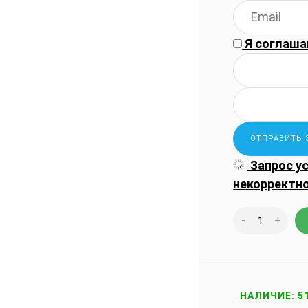
Я соглаша
Запрос у
некорректн
-
+
НАЛИЧИЕ: 5