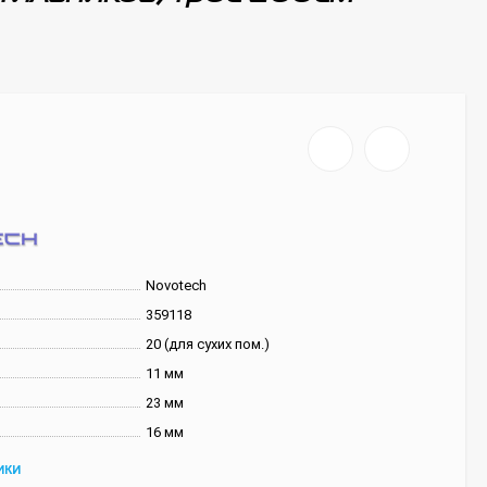
Novotech
359118
20 (для сухих пом.)
11 мм
23 мм
16 мм
ИКИ