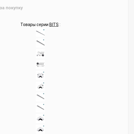
 за покупку
Товары серии
BITS
: