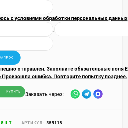
юсь с
условиями обработки
персональных данных
спешно отправлен.
Заполните обязательные поля
E
о
Произошла ошибка. Повторите попытку позднее.
КУПИТЬ
Заказать через:
18 ШТ.
АРТИКУЛ:
359118