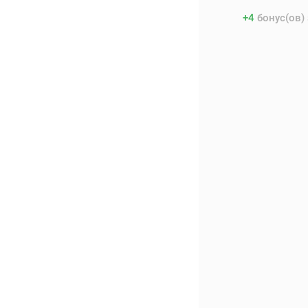
+
4
бонус(ов)