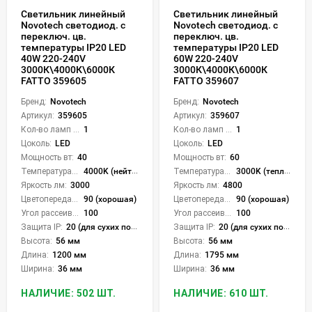
Светильник линейный
Светильник линейный
Novotech светодиод. с
Novotech светодиод. с
переключ. цв.
переключ. цв.
температуры IP20 LED
температуры IP20 LED
40W 220-240V
60W 220-240V
3000К\4000К\6000К
3000К\4000К\6000К
FATTO 359605
FATTO 359607
Бренд:
Novotech
Бренд:
Novotech
Артикул:
359605
Артикул:
359607
Кол-во ламп или LED:
1
Кол-во ламп или LED:
1
Цоколь:
LED
Цоколь:
LED
Мощность вт:
40
Мощность вт:
60
Температура света:
4000K (нейтральный), 6000K (холодный), CCT механическое переключение
Температура света:
3000K (теплый), 4000K (нейтральный), 6000K (холодный), CCT механическое переключение
Яркость лм:
3000
Яркость лм:
4800
Цветопередача (CRI):
90 (хорошая)
Цветопередача (CRI):
90 (хорошая)
Угол рассеивания света °:
100
Угол рассеивания света °:
100
Защита IP:
20 (для сухих пом.)
Защита IP:
20 (для сухих пом.)
Высота:
56 мм
Высота:
56 мм
Длина:
1200 мм
Длина:
1795 мм
Ширина:
36 мм
Ширина:
36 мм
НАЛИЧИЕ: 502 ШТ.
НАЛИЧИЕ: 610 ШТ.