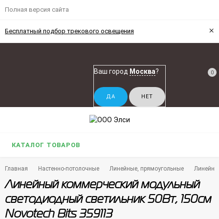
Полная версия сайта
×
Бесплатный подбор трекового освещения
Ваш город
Москва
?
0
КАТАЛОГ ТОВАРОВ
Главная
Настенно-потолочные
Линейные, прямоугольные
Линейны
Линейный коммерческий модульный
светодиодный светильник 50Вт, 150см
Novotech Bits 359113