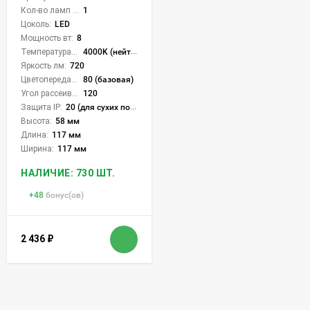
Кол-во ламп или LED:
1
Цоколь:
LED
Мощность вт:
8
Температура света:
4000K (нейтральный)
Яркость лм:
720
Цветопередача (CRI):
80 (базовая)
Угол рассеивания света °:
120
Защита IP:
20 (для сухих пом.)
Высота:
58 мм
Длина:
117 мм
Ширина:
117 мм
НАЛИЧИЕ: 730 ШТ.
+
48
бонус(ов)
2 436
₽