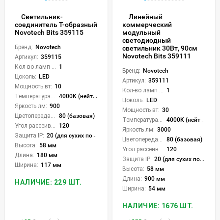
Светильник-
Линейный
соединитель Т-образный
коммерческий
Novotech Bits 359115
модульный
светодиодный
Бренд:
Novotech
светильник 30Вт, 90см
Novotech Bits 359111
Артикул:
359115
Кол-во ламп или LED:
1
Бренд:
Novotech
Цоколь:
LED
Артикул:
359111
Мощность вт:
10
Кол-во ламп или LED:
1
Температура света:
4000K (нейтральный)
Цоколь:
LED
Яркость лм:
900
Мощность вт:
30
Цветопередача (CRI):
80 (базовая)
Температура света:
4000K (нейтральный)
Угол рассеивания света °:
120
Яркость лм:
3000
Защита IP:
20 (для сухих пом.)
Цветопередача (CRI):
80 (базовая)
Высота:
58 мм
Угол рассеивания света °:
120
Длина:
180 мм
Защита IP:
20 (для сухих пом.)
Ширина:
117 мм
Высота:
58 мм
Длина:
900 мм
НАЛИЧИЕ: 229 ШТ.
Ширина:
54 мм
НАЛИЧИЕ: 1676 ШТ.