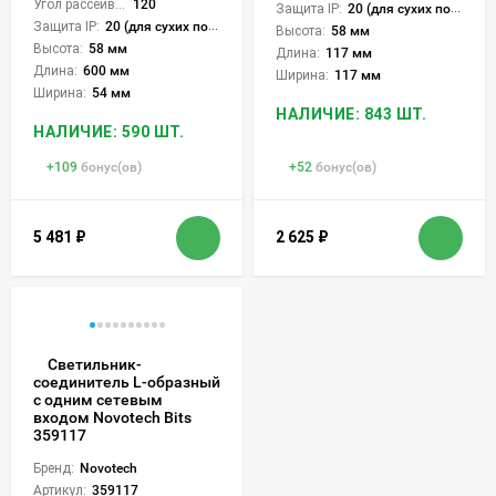
Угол рассеивания света °:
120
Защита IP:
20 (для сухих пом.)
Защита IP:
20 (для сухих пом.)
Высота:
58 мм
Высота:
58 мм
Длина:
117 мм
Длина:
600 мм
Ширина:
117 мм
Ширина:
54 мм
НАЛИЧИЕ: 843 ШТ.
НАЛИЧИЕ: 590 ШТ.
+
109
бонус(ов)
+
52
бонус(ов)
5 481
₽
2 625
₽
Светильник-
соединитель L-образный
с одним сетевым
входом Novotech Bits
359117
Бренд:
Novotech
Артикул:
359117