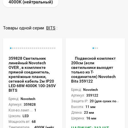
4000K (нейтральный)
Товары одной серии
BITS
:
359828 Светильник
Подвесной комплект
линейный Novotech
200см (если
OVER , в комплекте
светильники выходят
прямой соединитель,
только из Т-
крепёжные планки,
соединителя) Novotech
сетевой кабель 2м IP20
Bits 359122
LED 68W 4000К 100-265V
Бренд:
Novotech
BITS
Артикул:
359122
Бренд:
Novotech
Защита IP:
20 (для сухих пом.)
Артикул:
359828
Высота:
11 мм
Кол-во ламп или LED:
1
Длина:
23 мм
Цоколь:
LED
Ширина:
16 мм
Мощность вт:
68
Температура света:
4000K (нейтральный)