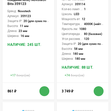
Bits 359123
Артикул:
359114
Кол-во ламп или LED:
1
Бренд:
Novotech
Цоколь:
LED
Артикул:
359123
Мощность вт:
12
Защита IP:
20 (для сухих пом.)
Температура света:
4000K (нейтральный)
Высота:
11 мм
Яркость лм:
1080
Длина:
23 мм
Цветопередача (CRI):
80 (базовая)
Ширина:
16 мм
Угол рассеивания света °:
120
Защита IP:
20 (для сухих пом.)
НАЛИЧИЕ: 245 ШТ.
Высота:
58 мм
Длина:
180 мм
Ширина:
180 мм
НАЛИЧИЕ: 88 ШТ.
+
17
бонус(ов)
+
74
бонус(ов)
861
₽
3 749
₽