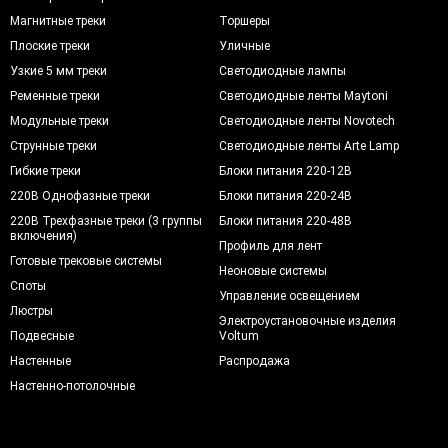
Магнитные треки
Торшеры
Плоские треки
Уличные
Узкие 5 мм треки
Светодиодные лампы
Ременные треки
Светодиодные ленты Maytoni
Модульные треки
Светодиодные ленты Novotech
Струнные треки
Светодиодные ленты Arte Lamp
Гибкие треки
Блоки питания 220-12В
220В Однофазные треки
Блоки питания 220-24В
220В Трехфазные треки (3 группы
Блоки питания 220-48В
включения)
Профиль для лент
Готовые трековые системы
Неоновые системы
Споты
Управление освещением
Люстры
Электроустановочные изделия
Подвесные
Voltum
Настенные
Распродажа
Настенно-потолочные