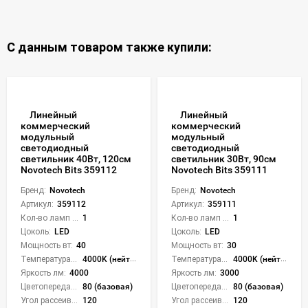
С данным товаром также купили:
Линейный
Линейный
коммерческий
коммерческий
модульный
модульный
светодиодный
светодиодный
светильник 40Вт, 120см
светильник 30Вт, 90см
Novotech Bits 359112
Novotech Bits 359111
Бренд:
Novotech
Бренд:
Novotech
Артикул:
359112
Артикул:
359111
Кол-во ламп или LED:
1
Кол-во ламп или LED:
1
Цоколь:
LED
Цоколь:
LED
Мощность вт:
40
Мощность вт:
30
Температура света:
4000K (нейтральный)
Температура света:
4000K (нейтральный)
Яркость лм:
4000
Яркость лм:
3000
Цветопередача (CRI):
80 (базовая)
Цветопередача (CRI):
80 (базовая)
Угол рассеивания света °:
120
Угол рассеивания света °:
120