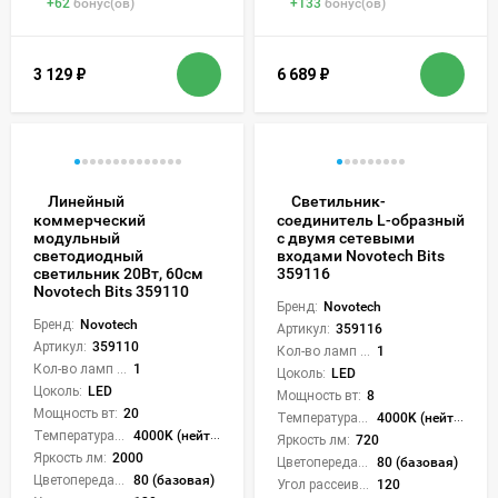
+
62
бонус(ов)
+
133
бонус(ов)
3 129
₽
6 689
₽
Линейный
Светильник-
коммерческий
соединитель L-образный
модульный
с двумя сетевыми
светодиодный
входами Novotech Bits
светильник 20Вт, 60см
359116
Novotech Bits 359110
Бренд:
Novotech
Бренд:
Novotech
Артикул:
359116
Артикул:
359110
Кол-во ламп или LED:
1
Кол-во ламп или LED:
1
Цоколь:
LED
Цоколь:
LED
Мощность вт:
8
Мощность вт:
20
Температура света:
4000K (нейтральный)
Температура света:
4000K (нейтральный)
Яркость лм:
720
Яркость лм:
2000
Цветопередача (CRI):
80 (базовая)
Цветопередача (CRI):
80 (базовая)
Угол рассеивания света °:
120