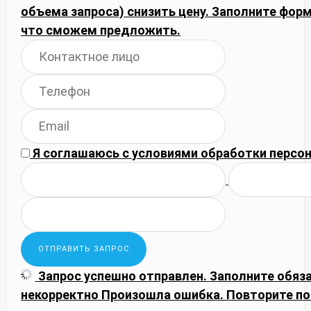
объема запроса) снизить цену. Заполните фор
что сможем предложить.
Я соглашаюсь с
условиями обработки
персон
Запрос успешно отправлен.
Заполните обяз
некорректно
Произошла ошибка. Повторите по