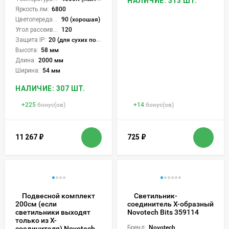
НАЛИЧИЕ: 313 ШТ.
Яркость лм:
6800
Цветопередача (CRI):
90 (хорошая)
Угол рассеивания света °:
120
Защита IP:
20 (для сухих пом.)
Высота:
58 мм
Длина:
2000 мм
Ширина:
54 мм
НАЛИЧИЕ: 307 ШТ.
+
225
бонус(ов)
+
14
бонус(ов)
11 267
₽
725
₽
Подвесной комплект
Светильник-
200см (если
соединитель Х-образный
светильники выходят
Novotech Bits 359114
только из Х-
Бренд:
Novotech
соединителя) Novotech