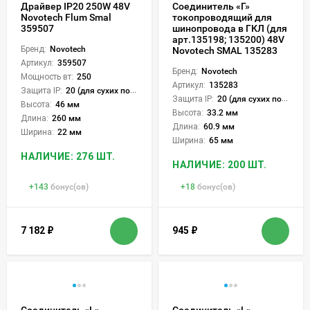
Драйвер IP20 250W 48V
Соединитель «Г»
Novotech Flum Smal
токопроводящий для
359507
шинопровода в ГКЛ (для
арт.135198; 135200) 48V
Бренд:
Novotech
Novotech SMAL 135283
Артикул:
359507
Бренд:
Novotech
Мощность вт:
250
Артикул:
135283
Защита IP:
20 (для сухих пом.)
Защита IP:
20 (для сухих пом.)
Высота:
46 мм
Высота:
33.2 мм
Длина:
260 мм
Длина:
60.9 мм
Ширина:
22 мм
Ширина:
65 мм
НАЛИЧИЕ: 276 ШТ.
НАЛИЧИЕ: 200 ШТ.
+
143
бонус(ов)
+
18
бонус(ов)
7 182
₽
945
₽
Соединитель «L»
Соединитель «L»