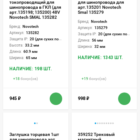
токопроводящий для
для шинопровода для
шинопровода в ГКЛ (для
арт.135201 Novotech
арт.135198; 135200) 48V
Smal 135279
Novotech SMAL 135282
Бренд:
Novotech
Бренд:
Novotech
Артикул:
135279
Артикул:
135282
Защита IP:
20 (для сухих пом.)
Защита IP:
20 (для сухих пом.)
Длина:
56 мм
Высота:
33.2 мм
Ширина:
32 мм
Длина:
60.9 мм
НАЛИЧИЕ: 1343 ШТ.
Ширина:
65 мм
НАЛИЧИЕ: 198 ШТ.
+
18
бонус(ов)
+
19
бонус(ов)
945
₽
998
₽
Заглушка торцевая 1шт
359252 Трековый
для шинопровода арт.
магнитный