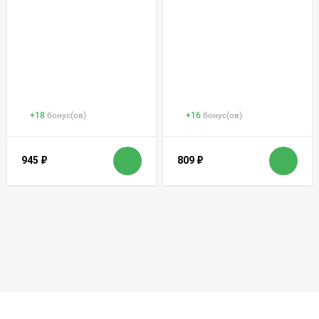
+
18
бонус(ов)
+
16
бонус(ов)
945
₽
809
₽