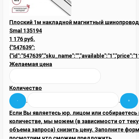
Плоский 1м накладной магнитный шинопровод
Smal 135194
1 176 руб.
{"547639":
{"id":"547639","sku_name":"","available":"1","price":
Желаемая цена
Количество
Если Вы являетесь юр. лицом или собираетесь
количестве, мы можем (в зависимости от тек
объема запроса) снизить цену. Заполните фор
посмотрим что сможем предложить.