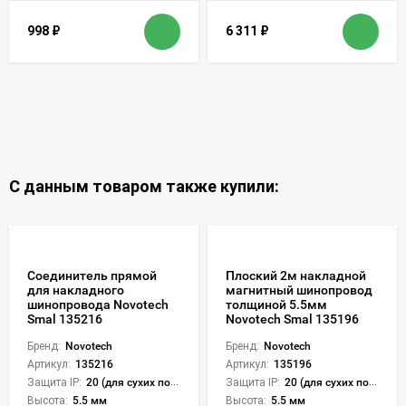
998
₽
6 311
₽
С данным товаром также купили:
Соединитель прямой
Плоский 2м накладной
для накладного
магнитный шинопровод
шинопровода Novotech
толщиной 5.5мм
Smal 135216
Novotech Smal 135196
Бренд:
Novotech
Бренд:
Novotech
Артикул:
135216
Артикул:
135196
Защита IP:
20 (для сухих пом.)
Защита IP:
20 (для сухих пом.)
Высота:
5.5 мм
Высота:
5.5 мм