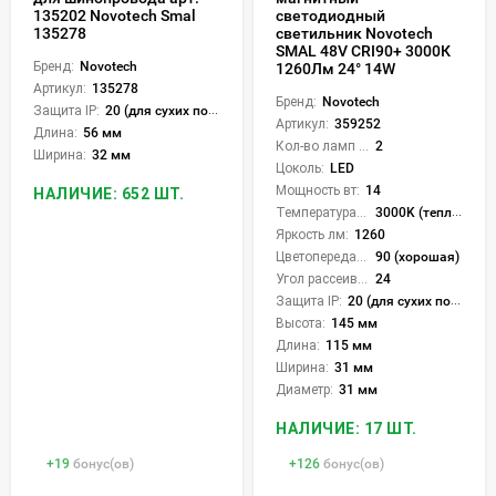
135202 Novotech Smal
светодиодный
135278
светильник Novotech
SMAL 48V CRI90+ 3000К
Бренд:
Novotech
1260Лм 24° 14W
Артикул:
135278
Бренд:
Novotech
Защита IP:
20 (для сухих пом.)
Артикул:
359252
Длина:
56 мм
Кол-во ламп или LED:
2
Ширина:
32 мм
Цоколь:
LED
Мощность вт:
14
НАЛИЧИЕ: 652 ШТ.
Температура света:
3000K (теплый)
Яркость лм:
1260
Цветопередача (CRI):
90 (хорошая)
Угол рассеивания света °:
24
Защита IP:
20 (для сухих пом.)
Высота:
145 мм
Длина:
115 мм
Ширина:
31 мм
Диаметр:
31 мм
НАЛИЧИЕ: 17 ШТ.
+
19
бонус(ов)
+
126
бонус(ов)