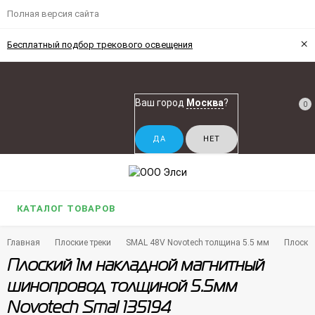
Полная версия сайта
×
Бесплатный подбор трекового освещения
Ваш город
Москва
?
0
КАТАЛОГ ТОВАРОВ
Главная
Плоские треки
SMAL 48V Novotech толщина 5.5 мм
Плоски
Плоский 1м накладной магнитный
шинопровод толщиной 5.5мм
Novotech Smal 135194