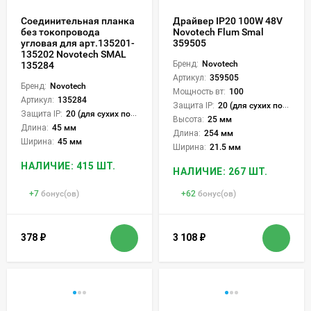
Соединительная планка
Драйвер IP20 100W 48V
без токопровода
Novotech Flum Smal
угловая для арт.135201-
359505
135202 Novotech SMAL
Бренд:
Novotech
135284
Артикул:
359505
Бренд:
Novotech
Мощность вт:
100
Артикул:
135284
Защита IP:
20 (для сухих пом.)
Защита IP:
20 (для сухих пом.)
Высота:
25 мм
Длина:
45 мм
Длина:
254 мм
Ширина:
45 мм
Ширина:
21.5 мм
НАЛИЧИЕ: 415 ШТ.
НАЛИЧИЕ: 267 ШТ.
+
7
бонус(ов)
+
62
бонус(ов)
378
₽
3 108
₽