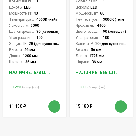
Кол-во ламп или LED:
1
Кол-во ламп или LED:
1
Цоколь:
LED
Цоколь:
LED
Мощность вт:
40
Мощность вт:
60
Температура света:
4000K (нейтральный), 6000K (холодный), CCT механическое переключение
Температура света:
3000K (теплый), 4000K (нейтральный), 6000K (холодный), CCT механическое переключение
Яркость лм:
3000
Яркость лм:
4800
Цветопередача (CRI):
90 (хорошая)
Цветопередача (CRI):
90 (хорошая)
Угол рассеивания света °:
100
Угол рассеивания света °:
100
Защита IP:
20 (для сухих пом.)
Защита IP:
20 (для сухих пом.)
Высота:
56 мм
Высота:
56 мм
Длина:
1200 мм
Длина:
1795 мм
Ширина:
36 мм
Ширина:
36 мм
НАЛИЧИЕ: 678 ШТ.
НАЛИЧИЕ: 665 ШТ.
+
223
бонус(ов)
+
303
бонус(ов)
11 150
₽
15 180
₽