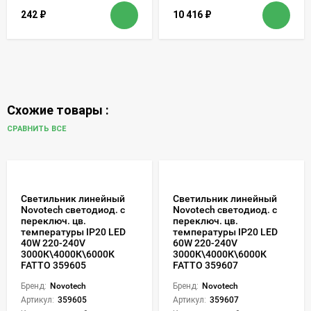
242
₽
10 416
₽
Схожие товары :
СРАВНИТЬ ВСЕ
Светильник линейный
Светильник линейный
Novotech светодиод. с
Novotech светодиод. с
переключ. цв.
переключ. цв.
температуры IP20 LED
температуры IP20 LED
40W 220-240V
60W 220-240V
3000К\4000К\6000К
3000К\4000К\6000К
FATTO 359605
FATTO 359607
Бренд:
Novotech
Бренд:
Novotech
Артикул:
359605
Артикул:
359607