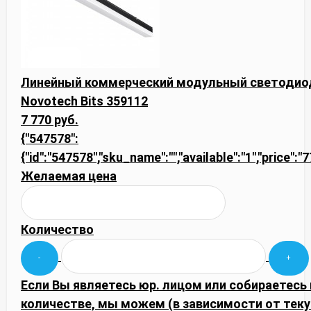
Линейный коммерческий модульный светодиод
Novotech Bits 359112
7 770 руб.
{"547578":
{"id":"547578","sku_name":"","available":"1","price":
Желаемая цена
Количество
Если Вы являетесь юр. лицом или собираетесь
количестве, мы можем (в зависимости от тек