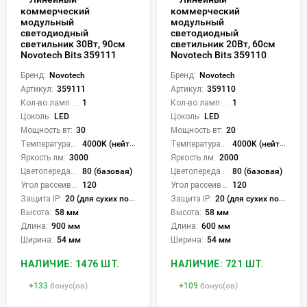
коммерческий
коммерческий
модульный
модульный
светодиодный
светодиодный
светильник 30Вт, 90см
светильник 20Вт, 60см
Novotech Bits 359111
Novotech Bits 359110
Бренд:
Novotech
Бренд:
Novotech
Артикул:
359111
Артикул:
359110
Кол-во ламп или LED:
1
Кол-во ламп или LED:
1
Цоколь:
LED
Цоколь:
LED
Мощность вт:
30
Мощность вт:
20
Температура света:
4000K (нейтральный)
Температура света:
4000K (нейтральный)
Яркость лм:
3000
Яркость лм:
2000
Цветопередача (CRI):
80 (базовая)
Цветопередача (CRI):
80 (базовая)
Угол рассеивания света °:
120
Угол рассеивания света °:
120
Защита IP:
20 (для сухих пом.)
Защита IP:
20 (для сухих пом.)
Высота:
58 мм
Высота:
58 мм
Длина:
900 мм
Длина:
600 мм
Ширина:
54 мм
Ширина:
54 мм
НАЛИЧИЕ: 1476 ШТ.
НАЛИЧИЕ: 721 ШТ.
+
133
бонус(ов)
+
109
бонус(ов)