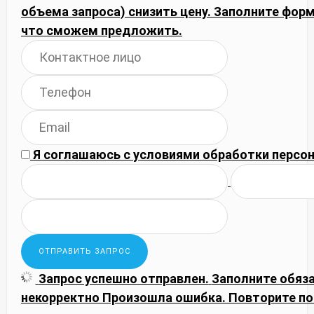
объема запроса) снизить цену. Заполните фор
что сможем предложить.
Я соглашаюсь с
условиями обработки
персон
Запрос успешно отправлен.
Заполните обяз
некорректно
Произошла ошибка. Повторите по