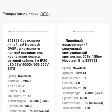
Товары одной серии
BITS
:
359828 Светильник
Линейный
линейный Novotech
коммерческий
OVER , в комплекте
модульный
прямой соединитель,
светодиодный
крепёжные планки,
светильник 50Вт, 150см
сетевой кабель 2м IP20
Novotech Bits 359113
LED 68W 4000К 100-265V
Бренд:
Novotech
BITS
Артикул:
359113
Бренд:
Novotech
Кол-во ламп или LED:
1
Артикул:
359828
Цоколь:
LED
Кол-во ламп или LED:
1
Мощность вт:
50
Цоколь:
LED
Температура света:
4000K (нейтральный)
Мощность вт:
68
Яркость лм:
5000
Температура света:
4000K (нейтральный)
Цветопередача (CRI):
80 (базовая)
Яркость лм:
6800
Угол рассеивания света °:
120
Цветопередача (CRI):
90 (хорошая)