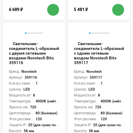
6 689
₽
5 481
₽
Светильник-
Светильник-
соединитель L-образный
соединитель L-образный
с двумя сетевыми
с одним сетевым
входами Novotech Bits
входом Novotech Bits
359116
359117
Бренд:
Novotech
Бренд:
Novotech
Артикул:
359116
Артикул:
359117
Кол-во ламп или LED:
1
Кол-во ламп или LED:
1
Цоколь:
LED
Цоколь:
LED
Мощность вт:
8
Мощность вт:
8
Температура света:
4000K (нейтральный)
Температура света:
4000K (нейтральный)
Яркость лм:
720
Яркость лм:
720
Цветопередача (CRI):
80 (базовая)
Цветопередача (CRI):
80 (базовая)
Угол рассеивания света °:
120
Угол рассеивания света °:
120
Защита IP:
20 (для сухих пом.)
Защита IP:
20 (для сухих пом.)
Высота:
58 мм
Высота:
58 мм