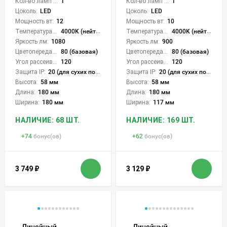
Кол-во ламп или LED:
1
Кол-во ламп или LED:
1
Цоколь:
LED
Цоколь:
LED
Мощность вт:
12
Мощность вт:
10
Температура света:
4000K (нейтральный)
Температура света:
4000K (нейтральный)
Яркость лм:
1080
Яркость лм:
900
Цветопередача (CRI):
80 (базовая)
Цветопередача (CRI):
80 (базовая)
Угол рассеивания света °:
120
Угол рассеивания света °:
120
Защита IP:
20 (для сухих пом.)
Защита IP:
20 (для сухих пом.)
Высота:
58 мм
Высота:
58 мм
Длина:
180 мм
Длина:
180 мм
Ширина:
180 мм
Ширина:
117 мм
НАЛИЧИЕ: 68 ШТ.
НАЛИЧИЕ: 169 ШТ.
+
74
бонус(ов)
+
62
бонус(ов)
3 749
₽
3 129
₽
Линейный
Линейный