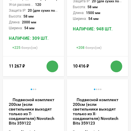
Защита IP:
20 (для сухих пом.)
Угол рассеивания света °:
120
Высота:
58 мм
Защита IP:
20 (для сухих пом.)
Длина:
1500 мм
Высота:
58 мм
Ширина:
54 мм
Длина:
2000 мм
Ширина:
54 мм
НАЛИЧИЕ: 948 ШТ.
НАЛИЧИЕ: 309 ШТ.
+
225
бонус(ов)
+
208
бонус(ов)
11 267
₽
10 416
₽
Подвесной комплект
Подвесной комплект
200см (если
200см (если
светильники выходят
светильники выходят
только из Т-
только из Х-
соединителя) Novotech
соединителя) Novotech
Bits 359122
Bits 359123