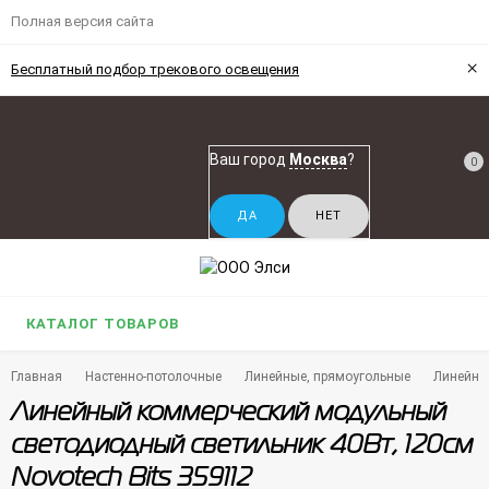
Полная версия сайта
×
Бесплатный подбор трекового освещения
Ваш город
Москва
?
0
КАТАЛОГ ТОВАРОВ
Главная
Настенно-потолочные
Линейные, прямоугольные
Линейны
Линейный коммерческий модульный
светодиодный светильник 40Вт, 120см
Novotech Bits 359112