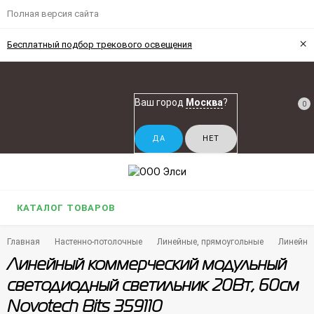
Полная версия сайта
×
Бесплатный подбор трекового освещения
Ваш город
Москва
?
0
КАТАЛОГ ТОВАРОВ
Главная
Настенно-потолочные
Линейные, прямоугольные
Линейны
Линейный коммерческий модульный
светодиодный светильник 20Вт, 60см
Novotech Bits 359110