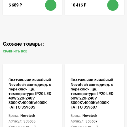
6 689
₽
10 416
₽
Схожие товары :
СРАВНИТЬ ВСЕ
Светильник линейный
Светильник линейный
Novotech светодиод. с
Novotech светодиод. с
переключ. цв.
переключ. цв.
температуры IP20 LED
температуры IP20 LED
40W 220-240V
60W 220-240V
3000К\4000К\6000К
3000К\4000К\6000К
FATTO 359605
FATTO 359607
Бренд:
Novotech
Бренд:
Novotech
Артикул:
359605
Артикул:
359607