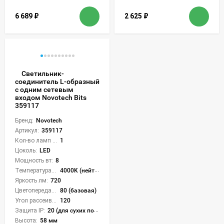
6 689
₽
2 625
₽
Светильник-
соединитель L-образный
с одним сетевым
входом Novotech Bits
359117
Бренд:
Novotech
Артикул:
359117
Кол-во ламп или LED:
1
Цоколь:
LED
Мощность вт:
8
Температура света:
4000K (нейтральный)
Яркость лм:
720
Цветопередача (CRI):
80 (базовая)
Угол рассеивания света °:
120
Защита IP:
20 (для сухих пом.)
Высота:
58 мм