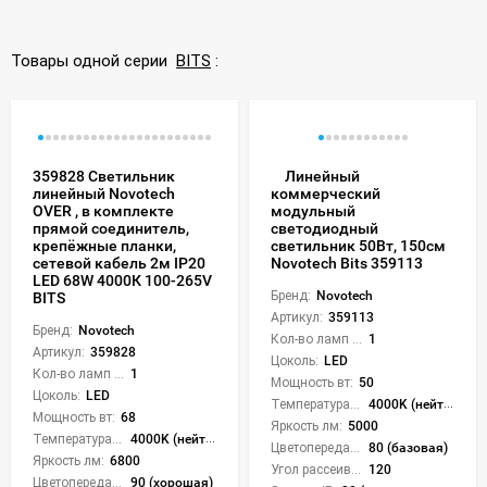
Товары одной серии
BITS
:
359828 Светильник
Линейный
линейный Novotech
коммерческий
OVER , в комплекте
модульный
прямой соединитель,
светодиодный
крепёжные планки,
светильник 50Вт, 150см
сетевой кабель 2м IP20
Novotech Bits 359113
LED 68W 4000К 100-265V
Бренд:
Novotech
BITS
Артикул:
359113
Бренд:
Novotech
Кол-во ламп или LED:
1
Артикул:
359828
Цоколь:
LED
Кол-во ламп или LED:
1
Мощность вт:
50
Цоколь:
LED
Температура света:
4000K (нейтральный)
Мощность вт:
68
Яркость лм:
5000
Температура света:
4000K (нейтральный)
Цветопередача (CRI):
80 (базовая)
Яркость лм:
6800
Угол рассеивания света °:
120
Цветопередача (CRI):
90 (хорошая)