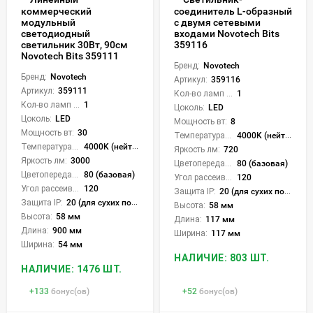
коммерческий
соединитель L-образный
модульный
с двумя сетевыми
светодиодный
входами Novotech Bits
светильник 30Вт, 90см
359116
Novotech Bits 359111
Бренд:
Novotech
Бренд:
Novotech
Артикул:
359116
Артикул:
359111
Кол-во ламп или LED:
1
Кол-во ламп или LED:
1
Цоколь:
LED
Цоколь:
LED
Мощность вт:
8
Мощность вт:
30
Температура света:
4000K (нейтральный)
Температура света:
4000K (нейтральный)
Яркость лм:
720
Яркость лм:
3000
Цветопередача (CRI):
80 (базовая)
Цветопередача (CRI):
80 (базовая)
Угол рассеивания света °:
120
Угол рассеивания света °:
120
Защита IP:
20 (для сухих пом.)
Защита IP:
20 (для сухих пом.)
Высота:
58 мм
Высота:
58 мм
Длина:
117 мм
Длина:
900 мм
Ширина:
117 мм
Ширина:
54 мм
НАЛИЧИЕ: 803 ШТ.
НАЛИЧИЕ: 1476 ШТ.
+
133
бонус(ов)
+
52
бонус(ов)