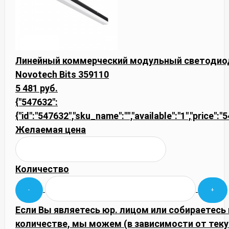
Линейный коммерческий модульный светодиод
Novotech Bits 359110
5 481 руб.
{"547632":
{"id":"547632","sku_name":"","available":"1","price":
Желаемая цена
Количество
Если Вы являетесь юр. лицом или собираетесь
количестве, мы можем (в зависимости от тек