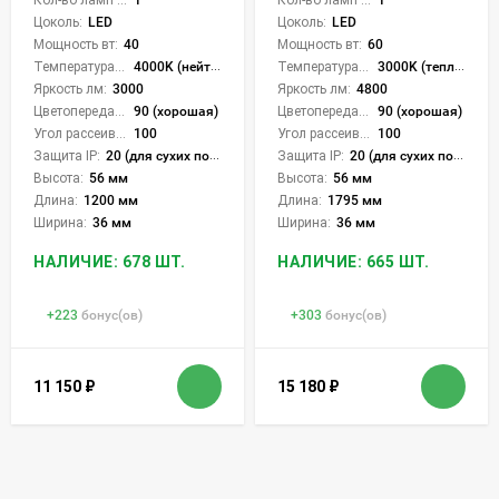
Кол-во ламп или LED:
1
Кол-во ламп или LED:
1
Цоколь:
LED
Цоколь:
LED
Мощность вт:
40
Мощность вт:
60
Температура света:
4000K (нейтральный), 6000K (холодный), CCT механическое переключение
Температура света:
3000K (теплый), 4000K (нейтральный), 6000K (холодный), CCT механическое переключение
Яркость лм:
3000
Яркость лм:
4800
Цветопередача (CRI):
90 (хорошая)
Цветопередача (CRI):
90 (хорошая)
Угол рассеивания света °:
100
Угол рассеивания света °:
100
Защита IP:
20 (для сухих пом.)
Защита IP:
20 (для сухих пом.)
Высота:
56 мм
Высота:
56 мм
Длина:
1200 мм
Длина:
1795 мм
Ширина:
36 мм
Ширина:
36 мм
НАЛИЧИЕ: 678 ШТ.
НАЛИЧИЕ: 665 ШТ.
+
223
бонус(ов)
+
303
бонус(ов)
11 150
₽
15 180
₽