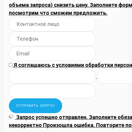
объема запроса) снизить цену. Заполните фор
посмотрим что сможем предложить.
Я соглашаюсь с
условиями обработки
персон
Запрос успешно отправлен.
Заполните обяз
некорректно
Произошла ошибка. Повторите по