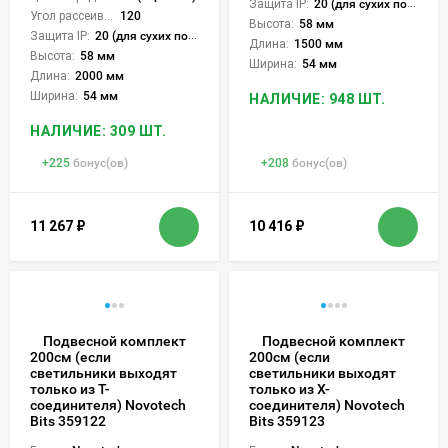
Защита IP:
20 (для сухих пом.)
Угол рассеивания света °:
120
Высота:
58 мм
Защита IP:
20 (для сухих пом.)
Длина:
1500 мм
Высота:
58 мм
Ширина:
54 мм
Длина:
2000 мм
Ширина:
54 мм
НАЛИЧИЕ: 948 ШТ.
НАЛИЧИЕ: 309 ШТ.
+
225
бонус(ов)
+
208
бонус(ов)
11 267
₽
10 416
₽
Подвесной комплект
Подвесной комплект
200см (если
200см (если
светильники выходят
светильники выходят
только из Т-
только из Х-
соединителя) Novotech
соединителя) Novotech
Bits 359122
Bits 359123