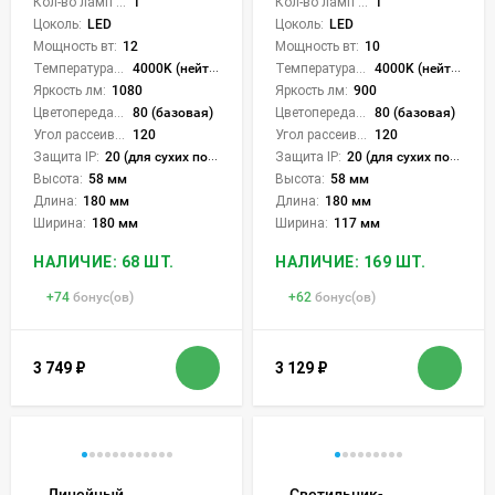
Кол-во ламп или LED:
1
Кол-во ламп или LED:
1
Цоколь:
LED
Цоколь:
LED
Мощность вт:
12
Мощность вт:
10
Температура света:
4000K (нейтральный)
Температура света:
4000K (нейтральный)
Яркость лм:
1080
Яркость лм:
900
Цветопередача (CRI):
80 (базовая)
Цветопередача (CRI):
80 (базовая)
Угол рассеивания света °:
120
Угол рассеивания света °:
120
Защита IP:
20 (для сухих пом.)
Защита IP:
20 (для сухих пом.)
Высота:
58 мм
Высота:
58 мм
Длина:
180 мм
Длина:
180 мм
Ширина:
180 мм
Ширина:
117 мм
НАЛИЧИЕ: 68 ШТ.
НАЛИЧИЕ: 169 ШТ.
+
74
бонус(ов)
+
62
бонус(ов)
3 749
₽
3 129
₽
Линейный
Светильник-