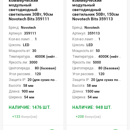
коммерческий
коммерческий
модульный
модульный
светодиодный
светодиодный
светильник 30Вт, 90см
светильник 50Вт, 150см
Novotech Bits 359111
Novotech Bits 359113
Бренд:
Novotech
Бренд:
Novotech
Артикул:
359111
Артикул:
359113
Кол-во ламп или LED:
1
Кол-во ламп или LED:
1
Цоколь:
LED
Цоколь:
LED
Мощность вт:
30
Мощность вт:
50
Температура света:
4000K (нейтральный)
Температура света:
4000K (нейтральный)
Яркость лм:
3000
Яркость лм:
5000
Цветопередача (CRI):
80 (базовая)
Цветопередача (CRI):
80 (базовая)
Угол рассеивания света °:
120
Угол рассеивания света °:
120
Защита IP:
20 (для сухих пом.)
Защита IP:
20 (для сухих пом.)
Высота:
58 мм
Высота:
58 мм
Длина:
900 мм
Длина:
1500 мм
Ширина:
54 мм
Ширина:
54 мм
НАЛИЧИЕ: 1476 ШТ.
НАЛИЧИЕ: 948 ШТ.
+
133
бонус(ов)
+
208
бонус(ов)