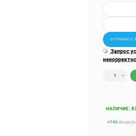
Запрос у
некорректн
-
+
НАЛИЧИЕ: 8
+
146
бонус(о