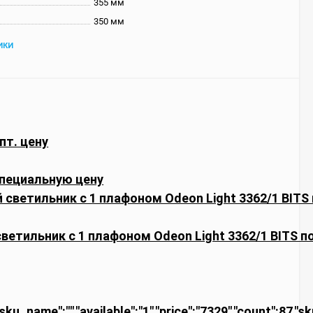
355 мм
350 мм
ИКИ
пт. цену
пециальную цену
ветильник с 1 плафоном Odeon Light 3362/1 BITS п
"sku_name":"","available":"1","price":"7329","count":87,"s