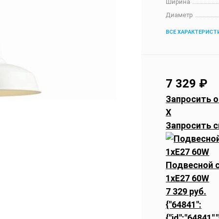
Ширина
Диаметр
ВСЕ ХАРАКТЕРИСТ
7 329
₽
Запросить о
X
Запросить с
Подвесной с
1xE27 60W
7 329 руб.
{"64841":
{"id":"64841",