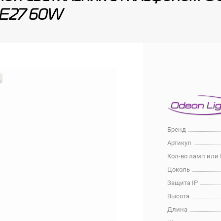
xE27 60W
Бренд
Артикул
Кол-во ламп или
Цоколь
Защита IP
Высота
Длина