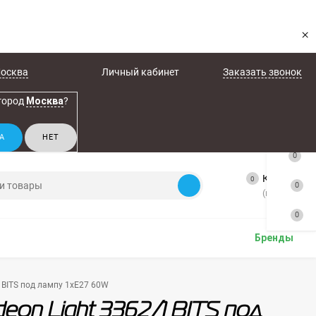
×
осква
Личный кабинет
Заказать звонок
город
Москва
?
0
Корзина
0
0
(пусто)
0
Бренды
 BITS под лампу 1xE27 60W
eon Light 3362/1 BITS под