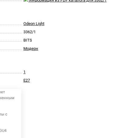
Информация из PDF каталога для 3362/1
Odeon Light
3362/1
BITS
Модерн
1
E27
еет
аненным
пы с
 GU4