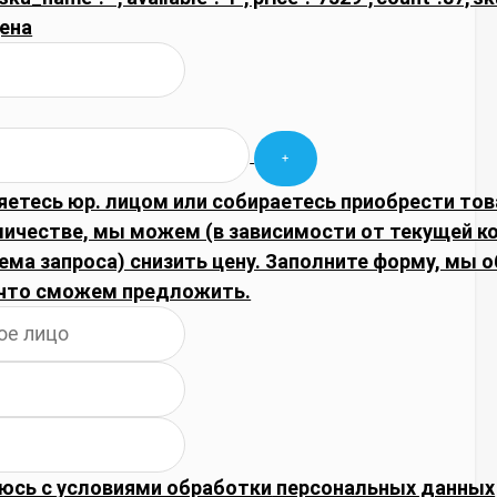
ена
яетесь юр. лицом или собираетесь приобрести тов
личестве, мы можем (в зависимости от текущей 
ема запроса) снизить цену. Заполните форму, мы 
что сможем предложить.
юсь с
условиями обработки
персональных данных