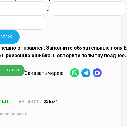
спешно отправлен.
Заполните обязательные поля
E
о
Произошла ошибка. Повторите попытку позднее.
КУПИТЬ
Заказать через:
7 ШТ.
АРТИКУЛ:
3362/1
в) за покупку