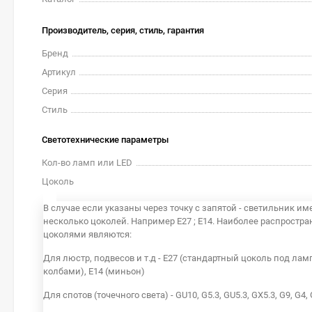
Производитель, серия, стиль, гарантия
Бренд
Артикул
Серия
Стиль
Светотехнические параметры
Кол-во ламп или LED
Цоколь
В случае если указаны через точку с запятой - светильник им
несколько цоколей. Например E27 ; E14. Наиболее распростр
цоколями являются:
Для люстр, подвесов и т.д - E27 (стандартный цоколь под лам
колбами), E14 (миньон)
Для спотов (точечного света) - GU10, G5.3, GU5.3, GX5.3, G9, G4,