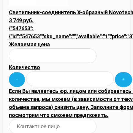
Светильник-соединитель Х-образный Novotech 
3 749 руб.
{"547653":
{"id":"547653","sku_name":"","available":"1","price":"
Желаемая цена
Количество
Если Вы являетесь юр. лицом или собираетесь
количестве, мы можем (в зависимости от тек
объема запроса) снизить цену. Заполните фор
посмотрим что сможем предложить.