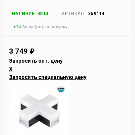
НАЛИЧИЕ: 88 ШТ.
АРТИКУЛ:
359114
+
74
бонус(ов) за покупку
3 749
₽
Запросить опт. цену
X
Запросить специальную цену