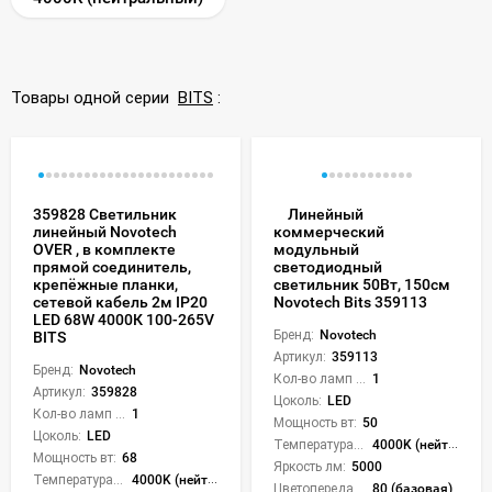
Товары одной серии
BITS
:
359828 Светильник
Линейный
линейный Novotech
коммерческий
OVER , в комплекте
модульный
прямой соединитель,
светодиодный
крепёжные планки,
светильник 50Вт, 150см
сетевой кабель 2м IP20
Novotech Bits 359113
LED 68W 4000К 100-265V
Бренд:
Novotech
BITS
Артикул:
359113
Бренд:
Novotech
Кол-во ламп или LED:
1
Артикул:
359828
Цоколь:
LED
Кол-во ламп или LED:
1
Мощность вт:
50
Цоколь:
LED
Температура света:
4000K (нейтральный)
Мощность вт:
68
Яркость лм:
5000
Температура света:
4000K (нейтральный)
Цветопередача (CRI):
80 (базовая)