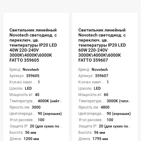
Светильник линейный
Светильник линейный
Novotech светодиод. с
Novotech светодиод. с
переключ. цв.
переключ. цв.
температуры IP20 LED
температуры IP20 LED
40W 220-240V
60W 220-240V
3000К\4000К\6000К
3000К\4000К\6000К
FATTO 359605
FATTO 359607
Бренд:
Novotech
Бренд:
Novotech
Артикул:
359605
Артикул:
359607
Кол-во ламп или LED:
1
Кол-во ламп или LED:
1
Цоколь:
LED
Цоколь:
LED
Мощность вт:
40
Мощность вт:
60
Температура света:
4000K (нейтральный), 6000K (холодный), CCT механическое переключение
Температура света:
3000K (теплый), 4000K (нейтральный), 6000K (холодный), CCT механическое переключение
Яркость лм:
3000
Яркость лм:
4800
Цветопередача (CRI):
90 (хорошая)
Цветопередача (CRI):
90 (хорошая)
Угол рассеивания света °:
100
Угол рассеивания света °:
100
Защита IP:
20 (для сухих пом.)
Защита IP:
20 (для сухих пом.)
Высота:
56 мм
Высота:
56 мм
Длина:
1200 мм
Длина:
1795 мм