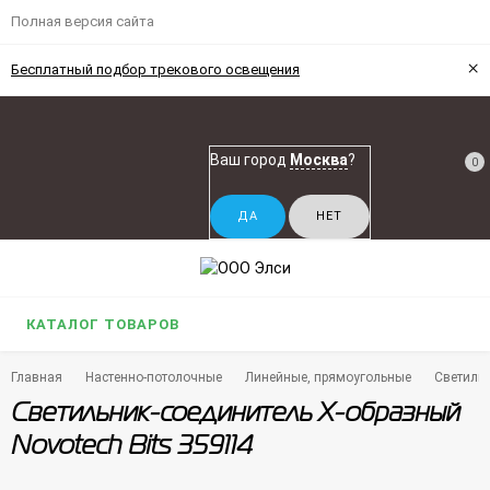
Полная версия сайта
×
Бесплатный подбор трекового освещения
Ваш город
Москва
?
0
КАТАЛОГ ТОВАРОВ
Главная
Настенно-потолочные
Линейные, прямоугольные
Светильн
Светильник-соединитель Х-образный
Novotech Bits 359114