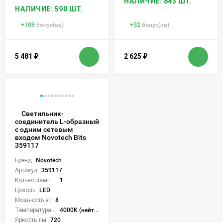
НАЛИЧИЕ: 843 ШТ.
НАЛИЧИЕ: 590 ШТ.
+
109
бонус(ов)
+
52
бонус(ов)
5 481
₽
2 625
₽
Светильник-
соединитель L-образный
с одним сетевым
входом Novotech Bits
359117
Бренд:
Novotech
Артикул:
359117
Кол-во ламп или LED:
1
Цоколь:
LED
Мощность вт:
8
Температура света:
4000K (нейтральный)
Яркость лм:
720