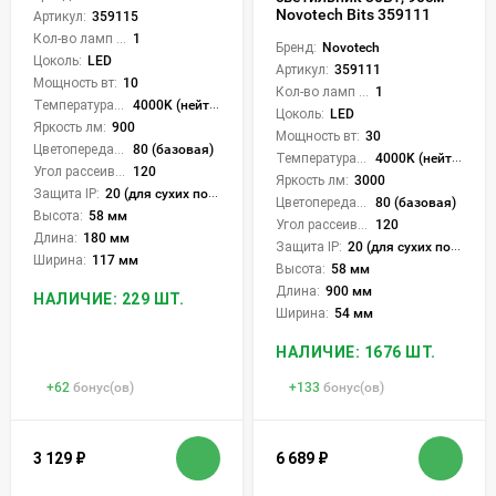
Novotech Bits 359111
Артикул:
359115
Кол-во ламп или LED:
1
Бренд:
Novotech
Цоколь:
LED
Артикул:
359111
Мощность вт:
10
Кол-во ламп или LED:
1
Температура света:
4000K (нейтральный)
Цоколь:
LED
Яркость лм:
900
Мощность вт:
30
Цветопередача (CRI):
80 (базовая)
Температура света:
4000K (нейтральный)
Угол рассеивания света °:
120
Яркость лм:
3000
Защита IP:
20 (для сухих пом.)
Цветопередача (CRI):
80 (базовая)
Высота:
58 мм
Угол рассеивания света °:
120
Длина:
180 мм
Защита IP:
20 (для сухих пом.)
Ширина:
117 мм
Высота:
58 мм
Длина:
900 мм
НАЛИЧИЕ: 229 ШТ.
Ширина:
54 мм
НАЛИЧИЕ: 1676 ШТ.
+
62
бонус(ов)
+
133
бонус(ов)
3 129
₽
6 689
₽