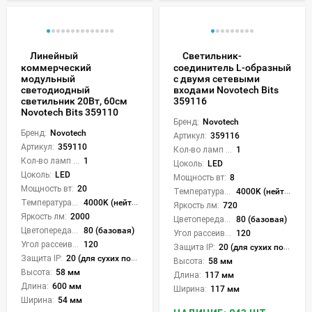
Линейный
Светильник-
коммерческий
соединитель L-образный
модульный
с двумя сетевыми
светодиодный
входами Novotech Bits
светильник 20Вт, 60см
359116
Novotech Bits 359110
Бренд:
Novotech
Бренд:
Novotech
Артикул:
359116
Артикул:
359110
Кол-во ламп или LED:
1
Кол-во ламп или LED:
1
Цоколь:
LED
Цоколь:
LED
Мощность вт:
8
Мощность вт:
20
Температура света:
4000K (нейтральный)
Температура света:
4000K (нейтральный)
Яркость лм:
720
Яркость лм:
2000
Цветопередача (CRI):
80 (базовая)
Цветопередача (CRI):
80 (базовая)
Угол рассеивания света °:
120
Угол рассеивания света °:
120
Защита IP:
20 (для сухих пом.)
Защита IP:
20 (для сухих пом.)
Высота:
58 мм
Высота:
58 мм
Длина:
117 мм
Длина:
600 мм
Ширина:
117 мм
Ширина:
54 мм