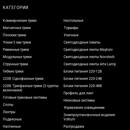
КАТЕГОРИИ
Коммерческие треки
Настольные
Магнитные треки
Торшеры
Плоские треки
Уличные
Узкие 5 мм треки
Светодиодные лампы
Ременные треки
Светодиодные ленты Maytoni
Модульные треки
Светодиодные ленты Novotech
Струнные треки
Светодиодные ленты Arte Lamp
Гибкие треки
Блоки питания 220-12В
220В Однофазные треки
Блоки питания 220-24В
220В Трехфазные треки (3 группы
Блоки питания 220-48В
включения)
Профиль для лент
Готовые трековые системы
Неоновые системы
Споты
Управление освещением
Люстры
Электроустановочные изделия
Подвесные
Voltum
Настенные
Распродажа