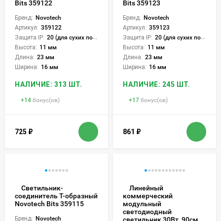
Bits 359122
Bits 359123
Бренд:
Novotech
Бренд:
Novotech
Артикул:
359122
Артикул:
359123
Защита IP:
20 (для сухих пом.)
Защита IP:
20 (для сухих пом.)
Высота:
11 мм
Высота:
11 мм
Длина:
23 мм
Длина:
23 мм
Ширина:
16 мм
Ширина:
16 мм
НАЛИЧИЕ: 313 ШТ.
НАЛИЧИЕ: 245 ШТ.
+
14
бонус(ов)
+
17
бонус(ов)
725
₽
861
₽
Светильник-
Линейный
соединитель Т-образный
коммерческий
Novotech Bits 359115
модульный
светодиодный
Бренд:
Novotech
светильник 30Вт, 90см