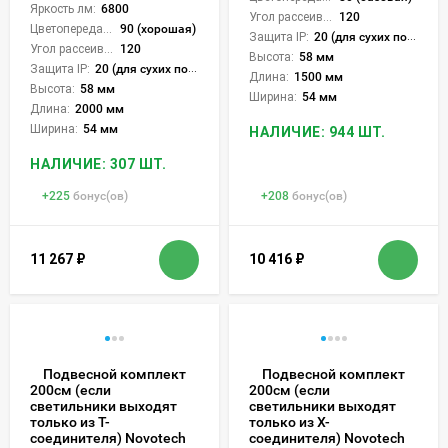
Яркость лм:
6800
Угол рассеивания света °:
120
Цветопередача (CRI):
90 (хорошая)
Защита IP:
20 (для сухих пом.)
Угол рассеивания света °:
120
Высота:
58 мм
Защита IP:
20 (для сухих пом.)
Длина:
1500 мм
Высота:
58 мм
Ширина:
54 мм
Длина:
2000 мм
Ширина:
54 мм
НАЛИЧИЕ: 944 ШТ.
НАЛИЧИЕ: 307 ШТ.
+
225
бонус(ов)
+
208
бонус(ов)
11 267
₽
10 416
₽
Подвесной комплект
Подвесной комплект
200см (если
200см (если
светильники выходят
светильники выходят
только из Т-
только из Х-
соединителя) Novotech
соединителя) Novotech