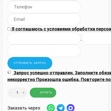
Я соглашаюсь с
условиями обработки
персон
Запрос успешно отправлен.
Заполните обяз
некорректно
Произошла ошибка. Повторите по
-
+
КУПИТЬ
Заказать через: