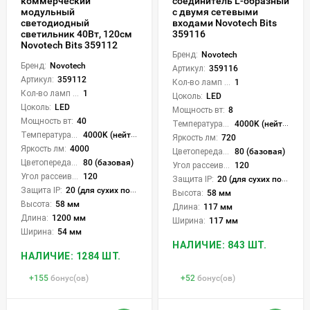
коммерческий
соединитель L-образный
модульный
с двумя сетевыми
светодиодный
входами Novotech Bits
светильник 40Вт, 120см
359116
Novotech Bits 359112
Бренд:
Novotech
Бренд:
Novotech
Артикул:
359116
Артикул:
359112
Кол-во ламп или LED:
1
Кол-во ламп или LED:
1
Цоколь:
LED
Цоколь:
LED
Мощность вт:
8
Мощность вт:
40
Температура света:
4000K (нейтральный)
Температура света:
4000K (нейтральный)
Яркость лм:
720
Яркость лм:
4000
Цветопередача (CRI):
80 (базовая)
Цветопередача (CRI):
80 (базовая)
Угол рассеивания света °:
120
Угол рассеивания света °:
120
Защита IP:
20 (для сухих пом.)
Защита IP:
20 (для сухих пом.)
Высота:
58 мм
Высота:
58 мм
Длина:
117 мм
Длина:
1200 мм
Ширина:
117 мм
Ширина:
54 мм
НАЛИЧИЕ: 843 ШТ.
НАЛИЧИЕ: 1284 ШТ.
+
155
бонус(ов)
+
52
бонус(ов)