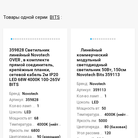
Товары одной серии
BITS
:
359828 Светильник
Линейный
линейный Novotech
коммерческий
OVER , в комплекте
модульный
прямой соединитель,
светодиодный
крепёжные планки,
светильник 50Вт, 150см
сетевой кабель 2м IP20
Novotech Bits 359113
LED 68W 4000К 100-265V
Бренд:
Novotech
BITS
Артикул:
359113
Бренд:
Novotech
Кол-во ламп или LED:
1
Артикул:
359828
Цоколь:
LED
Кол-во ламп или LED:
1
Мощность вт:
50
Цоколь:
LED
Температура света:
4000K (нейтральный)
Мощность вт:
68
Яркость лм:
5000
Температура света:
4000K (нейтральный)
Цветопередача (CRI):
80 (базовая)
Яркость лм:
6800
Угол рассеивания света °:
120
Цветопередача (CRI):
90 (хорошая)