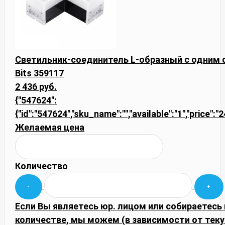
Светильник-соединитель L-образный с одним
Bits 359117
2 436 руб.
{"547624":
{"id":"547624","sku_name":"","available":"1","price":
Желаемая цена
Количество
Если Вы являетесь юр. лицом или собираетесь
количестве, мы можем (в зависимости от тек