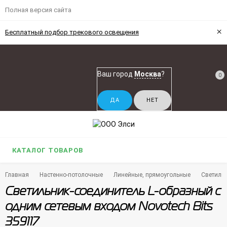
Полная версия сайта
×
Бесплатный подбор трекового освещения
Ваш город
Москва
?
0
КАТАЛОГ ТОВАРОВ
Главная
Настенно-потолочные
Линейные, прямоугольные
Светильн
Светильник-соединитель L-образный с
одним сетевым входом Novotech Bits
359117