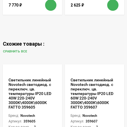
7 770
₽
2 625
₽
Схожие товары :
СРАВНИТЬ ВСЕ
Светильник линейный
Светильник линейный
Novotech светодиод. с
Novotech светодиод. с
переключ. цв.
переключ. цв.
температуры IP20 LED
температуры IP20 LED
40W 220-240V
60W 220-240V
3000К\4000К\6000К
3000К\4000К\6000К
FATTO 359605
FATTO 359607
Бренд:
Novotech
Бренд:
Novotech
Артикул:
359605
Артикул:
359607