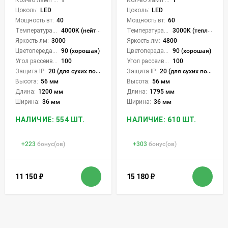
Кол-во ламп или LED:
1
Кол-во ламп или LED:
1
Цоколь:
LED
Цоколь:
LED
Мощность вт:
40
Мощность вт:
60
Температура света:
4000K (нейтральный), 6000K (холодный), CCT механическое переключение
Температура света:
3000K (теплый), 4000K (нейтральный), 6000K (холодный), CCT механическое переключение
Яркость лм:
3000
Яркость лм:
4800
Цветопередача (CRI):
90 (хорошая)
Цветопередача (CRI):
90 (хорошая)
Угол рассеивания света °:
100
Угол рассеивания света °:
100
Защита IP:
20 (для сухих пом.)
Защита IP:
20 (для сухих пом.)
Высота:
56 мм
Высота:
56 мм
Длина:
1200 мм
Длина:
1795 мм
Ширина:
36 мм
Ширина:
36 мм
НАЛИЧИЕ: 554 ШТ.
НАЛИЧИЕ: 610 ШТ.
+
223
бонус(ов)
+
303
бонус(ов)
11 150
₽
15 180
₽