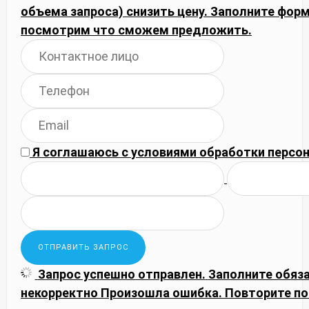
объема запроса) снизить цену. Заполните фор
посмотрим что сможем предложить.
Я соглашаюсь с
условиями обработки
персон
Запрос успешно отправлен.
Заполните обяз
некорректно
Произошла ошибка. Повторите по