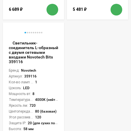
6 689
₽
5 481
₽
Светильник-
соединитель L-образный
с двумя сетевыми
входами Novotech Bits
359116
Бренд:
Novotech
Артикул:
359116
Кол-во ламп или LED:
1
Цоколь:
LED
Мощность вт:
8
Температура света:
4000K (нейтральный)
Яркость лм:
720
Цветопередача (CRI):
80 (базовая)
Угол рассеивания света °:
120
Защита IP:
20 (для сухих пом.)
Высота:
58 мм