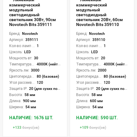
коммерческий
коммерческий
модульный
модульный
светодиодный
светодиодный
светильник 30Вт, 90см
светильник 20Вт, 60см
Novotech Bits 359111
Novotech Bits 359110
Бренд:
Novotech
Бренд:
Novotech
Артикул:
359111
Артикул:
359110
Кол-во ламп или LED:
1
Кол-во ламп или LED:
1
Цоколь:
LED
Цоколь:
LED
Мощность вт:
30
Мощность вт:
20
Температура света:
4000K (нейтральный)
Температура света:
4000K (нейтральный)
Яркость лм:
3000
Яркость лм:
2000
Цветопередача (CRI):
80 (базовая)
Цветопередача (CRI):
80 (базовая)
Угол рассеивания света °:
120
Угол рассеивания света °:
120
Защита IP:
20 (для сухих пом.)
Защита IP:
20 (для сухих пом.)
Высота:
58 мм
Высота:
58 мм
Длина:
900 мм
Длина:
600 мм
Ширина:
54 мм
Ширина:
54 мм
НАЛИЧИЕ: 1676 ШТ.
НАЛИЧИЕ: 590 ШТ.
+
133
бонус(ов)
+
109
бонус(ов)