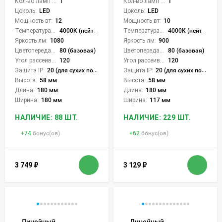
Кол-во ламп или LED:
1
Кол-во ламп или LED:
1
Цоколь:
LED
Цоколь:
LED
Мощность вт:
12
Мощность вт:
10
Температура света:
4000K (нейтральный)
Температура света:
4000K (нейтральный)
Яркость лм:
1080
Яркость лм:
900
Цветопередача (CRI):
80 (базовая)
Цветопередача (CRI):
80 (базовая)
Угол рассеивания света °:
120
Угол рассеивания света °:
120
Защита IP:
20 (для сухих пом.)
Защита IP:
20 (для сухих пом.)
Высота:
58 мм
Высота:
58 мм
Длина:
180 мм
Длина:
180 мм
Ширина:
180 мм
Ширина:
117 мм
НАЛИЧИЕ: 88 ШТ.
НАЛИЧИЕ: 229 ШТ.
+
74
бонус(ов)
+
62
бонус(ов)
3 749
₽
3 129
₽
Линейный
Линейный