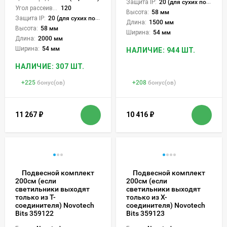
Защита IP:
20 (для сухих пом.)
Угол рассеивания света °:
120
Высота:
58 мм
Защита IP:
20 (для сухих пом.)
Длина:
1500 мм
Высота:
58 мм
Ширина:
54 мм
Длина:
2000 мм
Ширина:
54 мм
НАЛИЧИЕ: 944 ШТ.
НАЛИЧИЕ: 307 ШТ.
+
225
бонус(ов)
+
208
бонус(ов)
11 267
₽
10 416
₽
Подвесной комплект
Подвесной комплект
200см (если
200см (если
светильники выходят
светильники выходят
только из Т-
только из Х-
соединителя) Novotech
соединителя) Novotech
Bits 359122
Bits 359123