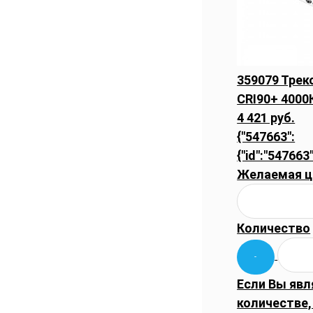
359079 Тре
CRI90+ 4000
4 421 руб.
{"547663":
{"id":"547663"
Желаемая ц
Количество
Если Вы явл
количестве,