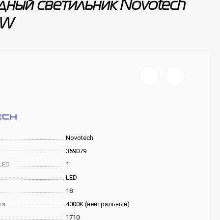
дный светильник Novotech
8W
Novotech
359079
LED
1
LED
18
та
4000K (нейтральный)
1710