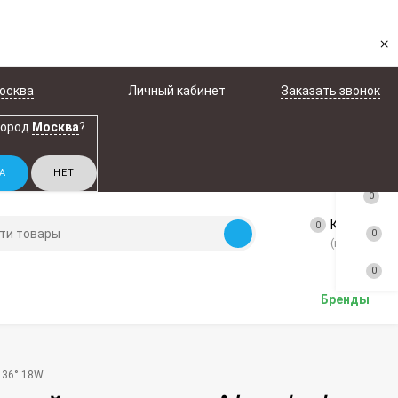
×
осква
Личный кабинет
Заказать звонок
город
Москва
?
0
Корзина
0
0
(пусто)
0
Бренды
 36° 18W