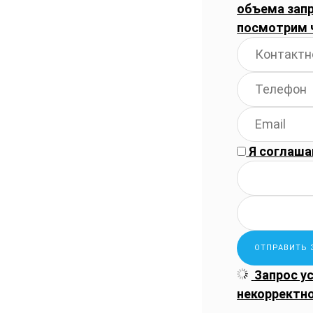
объема запр
посмотрим 
Я соглаша
Запрос у
некорректн