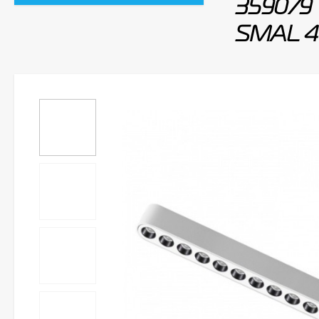
359079 
SMAL 48