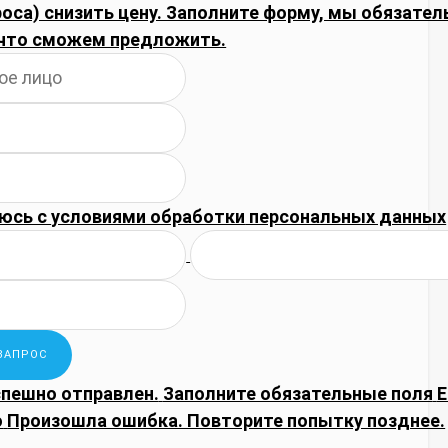
оса) снизить цену. Заполните форму, мы обязател
что сможем предложить.
юсь с
условиями обработки
персональных данных
спешно отправлен.
Заполните обязательные поля
E
о
Произошла ошибка. Повторите попытку позднее.