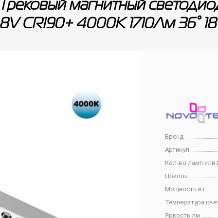
Трековый магнитный светодио
V CRI90+ 4000К 1710Лм 36° 1
Бренд
Артикул
Кол-во ламп или 
Цоколь
Мощность вт
Температура све
Яркость лм