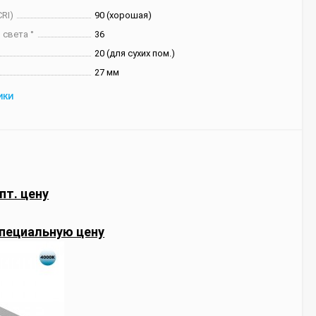
RI)
90 (хорошая)
 света °
36
20 (для сухих пом.)
27 мм
ИКИ
пт. цену
пециальную цену