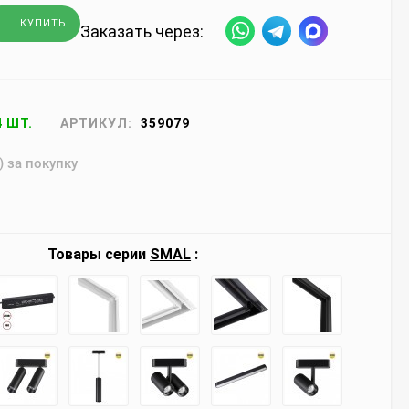
КУПИТЬ
Заказать через:
4 ШТ.
АРТИКУЛ:
359079
) за покупку
Товары серии
SMAL
: