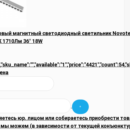
ковый магнитный светодиодный светильник Novot
К 1710Лм 36° 18W
,"sku_name":"","available":"1","price":"4421","count":54,"
ена
яетесь юр. лицом или собираетесь приобрести тов
 мы можем (в зависимости от текущей конъюнкту