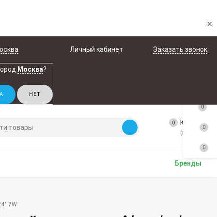
×
осква
Личный кабинет
Заказать звонок
город
Москва
?
0
Корзина
0
0
(пусто)
0
Бренды
24° 7W