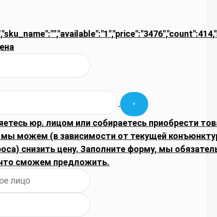
,"sku_name":"","available":"1","price":"3476","count":414
ена
яетесь юр. лицом или собираетесь приобрести тов
 мы можем (в зависимости от текущей конъюнкту
оса) снизить цену. Заполните форму, мы обязател
что сможем предложить.