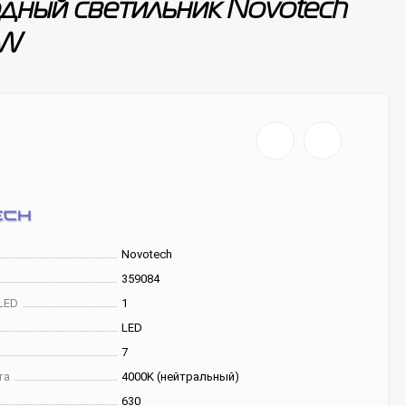
дный светильник Novotech
7W
Novotech
359084
LED
1
LED
7
та
4000K (нейтральный)
630