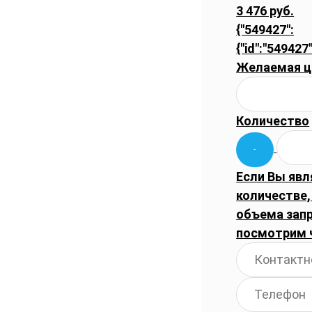
3 476 руб.
{"549427":
{"id":"549427"
Желаемая ц
Количество
Если Вы явл
количестве,
объема запр
посмотрим 