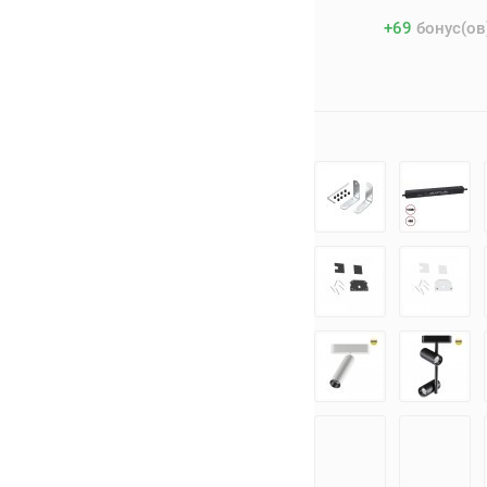
+
69
бонус(ов