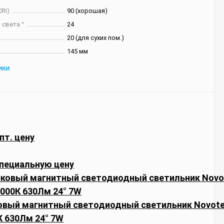
RI)
90 (хорошая)
 света °
24
20 (для сухих пом.)
145 мм
ИКИ
пт. цену
пециальную цену
ковый магнитный светодиодный светильник Novot
К 630Лм 24° 7W