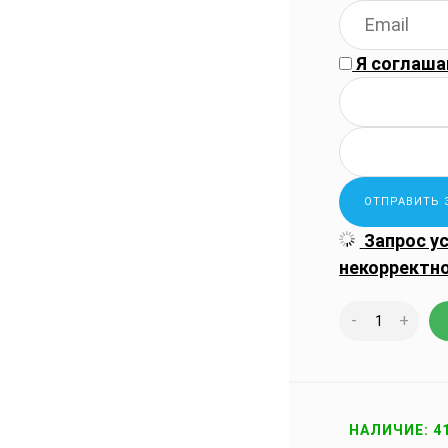
Я соглаша
Запрос у
некорректн
-
+
НАЛИЧИЕ: 4