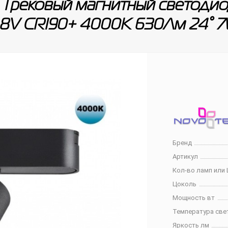
Трековый магнитный светодио
8V CRI90+ 4000К 630Лм 24° 
Бренд
Артикул
Кол-во ламп или 
Цоколь
Мощность вт
Температура све
Яркость лм