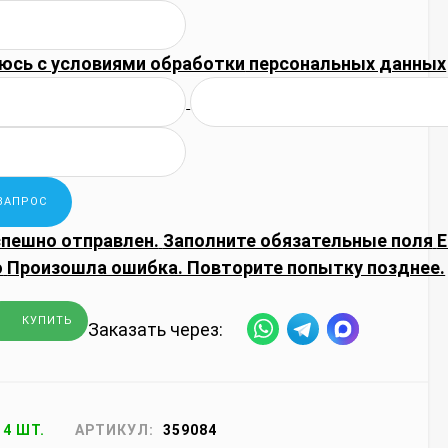
юсь с
условиями обработки
персональных данных
спешно отправлен.
Заполните обязательные поля
E
о
Произошла ошибка. Повторите попытку позднее.
КУПИТЬ
Заказать через:
14 ШТ.
АРТИКУЛ:
359084