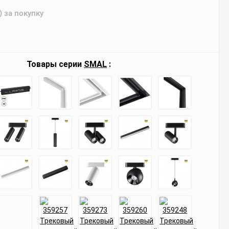
) за покупку
Товары серии
SMAL
: