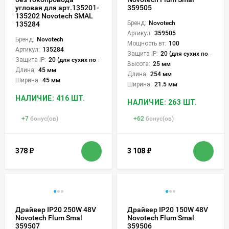
угловая для арт.135201-
359505
135202 Novotech SMAL
Бренд:
Novotech
135284
Артикул:
359505
Бренд:
Novotech
Мощность вт:
100
Артикул:
135284
Защита IP:
20 (для сухих пом.)
Защита IP:
20 (для сухих пом.)
Высота:
25 мм
Длина:
45 мм
Длина:
254 мм
Ширина:
45 мм
Ширина:
21.5 мм
НАЛИЧИЕ: 416 ШТ.
НАЛИЧИЕ: 263 ШТ.
+
7
бонус(ов)
+
62
бонус(ов)
378
₽
3 108
₽
Драйвер IP20 250W 48V
Драйвер IP20 150W 48V
Novotech Flum Smal
Novotech Flum Smal
359507
359506