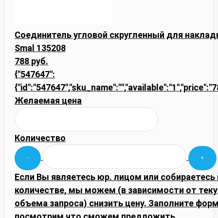
Соединитель угловой скругленный для наклад
Smal 135208
788 руб.
{"547647":
{"id":"547647","sku_name":"","available":"1","price":"
Желаемая цена
Количество
Если Вы являетесь юр. лицом или собираетесь
количестве, мы можем (в зависимости от тек
объема запроса) снизить цену. Заполните фор
посмотрим что сможем предложить.