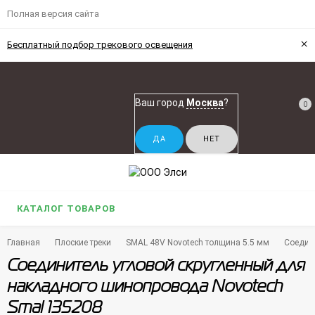
Полная версия сайта
×
Бесплатный подбор трекового освещения
Ваш город
Москва
?
0
КАТАЛОГ ТОВАРОВ
Главная
Плоские треки
SMAL 48V Novotech толщина 5.5 мм
Соедин
Соединитель угловой скругленный для
накладного шинопровода Novotech
Smal 135208