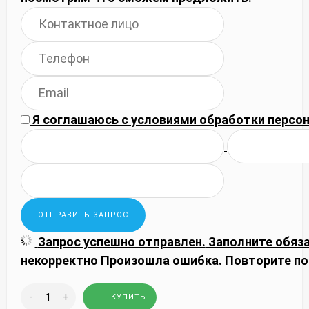
Я соглашаюсь с
условиями обработки
персон
Запрос успешно отправлен.
Заполните обяз
некорректно
Произошла ошибка. Повторите по
-
+
КУПИТЬ