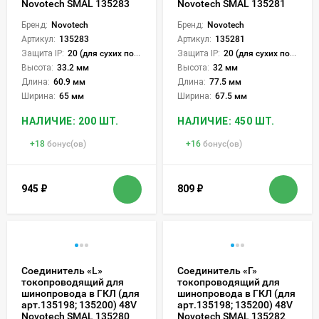
Novotech SMAL 135283
Novotech SMAL 135281
Бренд:
Novotech
Бренд:
Novotech
Артикул:
135283
Артикул:
135281
Защита IP:
20 (для сухих пом.)
Защита IP:
20 (для сухих пом.)
Высота:
33.2 мм
Высота:
32 мм
Длина:
60.9 мм
Длина:
77.5 мм
Ширина:
65 мм
Ширина:
67.5 мм
НАЛИЧИЕ: 200 ШТ.
НАЛИЧИЕ: 450 ШТ.
+
18
бонус(ов)
+
16
бонус(ов)
945
₽
809
₽
Соединитель «L»
Соединитель «Г»
токопроводящий для
токопроводящий для
шинопровода в ГКЛ (для
шинопровода в ГКЛ (для
арт.135198; 135200) 48V
арт.135198; 135200) 48V
Novotech SMAL 135280
Novotech SMAL 135282