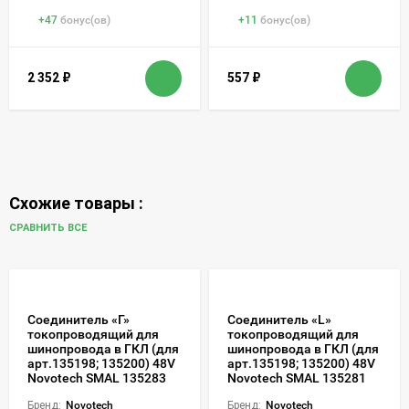
+
47
бонус(ов)
+
11
бонус(ов)
2 352
₽
557
₽
Схожие товары :
СРАВНИТЬ ВСЕ
Соединитель «Г»
Соединитель «L»
токопроводящий для
токопроводящий для
шинопровода в ГКЛ (для
шинопровода в ГКЛ (для
арт.135198; 135200) 48V
арт.135198; 135200) 48V
Novotech SMAL 135283
Novotech SMAL 135281
Бренд:
Novotech
Бренд:
Novotech