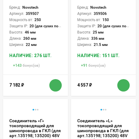
Бренд:
Novotech
Бренд:
Novotech
Артикул:
359507
Артикул:
359506
Мощность вт:
250
Мощность вт:
150
Защита IP:
20 (для сухих пом.)
Защита IP:
20 (для сухих пом.)
Высота:
46 мм
Высота:
25 мм
Длина:
260 мм
Длина:
336 мм
Ширина:
22 мм
Ширина:
21.5 мм
НАЛИЧИЕ: 276 ШТ.
НАЛИЧИЕ: 151 ШТ.
+
143
бонус(ов)
+
91
бонус(ов)
7 182
₽
4 557
₽
Соединитель «Г»
Соединитель «L»
токопроводящий для
токопроводящий для
шинопровода в ГКЛ (для
шинопровода в ГКЛ (для
арт.135198; 135200) 48V
арт.135198; 135200) 48V