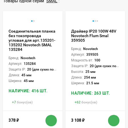
Товары одной серии
SMAL
:
Соединительная планка
Драйвер IP20 100W 48V
без токопровода
Novotech Flum Smal
угловая для арт.135201-
359505
135202 Novotech SMAL
Бренд:
Novotech
135284
Артикул:
359505
Бренд:
Novotech
Мощность вт:
100
Артикул:
135284
Защита IP:
20 (для сухих пом.)
Защита IP:
20 (для сухих пом.)
Высота:
25 мм
Длина:
45 мм
Длина:
254 мм
Ширина:
45 мм
Ширина:
21.5 мм
НАЛИЧИЕ: 416 ШТ.
НАЛИЧИЕ: 263 ШТ.
+
7
бонус(ов)
+
62
бонус(ов)
378
₽
3 108
₽