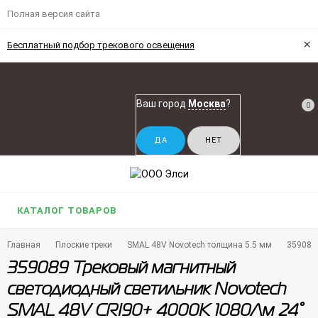
Полная версия сайта
×
Бесплатный подбор трекового освещения
Ваш город
Москва
?
0
КАТАЛОГ ТОВАРОВ
Главная
Плоские треки
SMAL 48V Novotech толщина 5.5 мм
359089
359089 Трековый магнитный
светодиодный светильник Novotech
SMAL 48V CRI90+ 4000К 1080Лм 24°