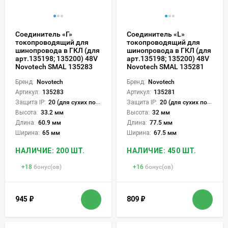
Соединитель «Г»
Соединитель «L»
токопроводящий для
токопроводящий для
шинопровода в ГКЛ (для
шинопровода в ГКЛ (для
арт.135198; 135200) 48V
арт.135198; 135200) 48V
Novotech SMAL 135283
Novotech SMAL 135281
Бренд:
Novotech
Бренд:
Novotech
Артикул:
135283
Артикул:
135281
Защита IP:
20 (для сухих пом.)
Защита IP:
20 (для сухих пом.)
Высота:
33.2 мм
Высота:
32 мм
Длина:
60.9 мм
Длина:
77.5 мм
Ширина:
65 мм
Ширина:
67.5 мм
НАЛИЧИЕ: 200 ШТ.
НАЛИЧИЕ: 450 ШТ.
+
18
бонус(ов)
+
16
бонус(ов)
945
₽
809
₽