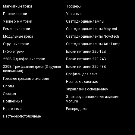
Магнитные треки
Торшеры
Плоские треки
Уличные
Узкие 5 мм треки
Светодиодные лампы
Ременные треки
Светодиодные ленты Maytoni
Модульные треки
Светодиодные ленты Novotech
Струнные треки
Светодиодные ленты Arte Lamp
Гибкие треки
Блоки питания 220-12В
220В Однофазные треки
Блоки питания 220-24В
220В Трехфазные треки (3 группы
Блоки питания 220-48В
включения)
Профиль для лент
Готовые трековые системы
Неоновые системы
Споты
Управление освещением
Люстры
Электроустановочные изделия
Подвесные
Voltum
Настенные
Распродажа
Настенно-потолочные