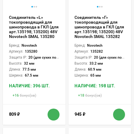
Соединитель «L»
Соединитель «Г»
токопроводящий для
токопроводящий для
шинопровода в ГКЛ (для
шинопровода в ГКЛ (для
арт.135198; 135200) 48V
арт.135198; 135200) 48V
Novotech SMAL 135280
Novotech SMAL 135282
Бренд:
Novotech
Бренд:
Novotech
Артикул:
135280
Артикул:
135282
Защита IP:
20 (для сухих пом.)
Защита IP:
20 (для сухих пом.)
Высота:
32 мм
Высота:
33.2 мм
Длина:
77.5 мм
Длина:
60.9 мм
Ширина:
67.5 мм
Ширина:
65 мм
НАЛИЧИЕ: 396 ШТ.
НАЛИЧИЕ: 198 ШТ.
+
16
бонус(ов)
+
18
бонус(ов)
809
₽
945
₽