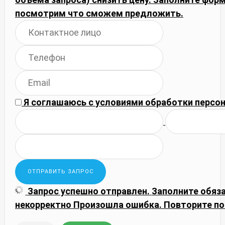
посмотрим что сможем предложить.
Я соглашаюсь с
условиями обработки
персон
Запрос успешно отправлен.
Заполните обяз
некорректно
Произошла ошибка. Повторите по