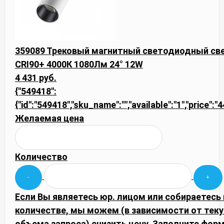
359089 Трековый магнитный светодиодный св
CRI90+ 4000К 1080Лм 24° 12W
4 431 руб.
{"549418":
{"id":"549418","sku_name":"","available":"1","price":
Желаемая цена
Количество
Если Вы являетесь юр. лицом или собираетесь
количестве, мы можем (в зависимости от тек
объема запроса) снизить цену. Заполните фор