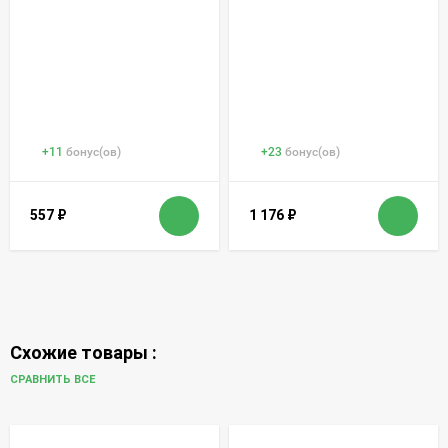
+
11
бонус(ов)
+
23
бонус(ов)
557
₽
1 176
₽
Схожие товары :
СРАВНИТЬ ВСЕ