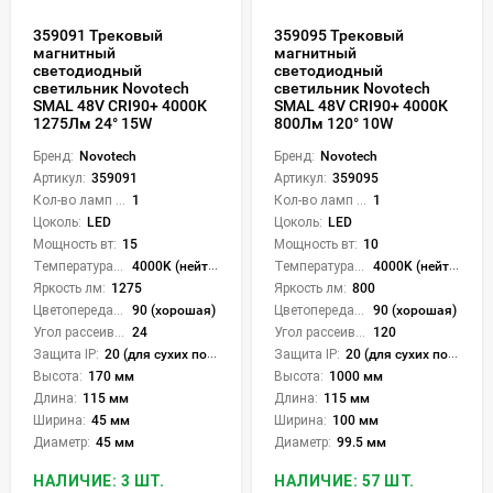
359091 Трековый
359095 Трековый
магнитный
магнитный
светодиодный
светодиодный
светильник Novotech
светильник Novotech
SMAL 48V CRI90+ 4000К
SMAL 48V CRI90+ 4000К
1275Лм 24° 15W
800Лм 120° 10W
Бренд:
Novotech
Бренд:
Novotech
Артикул:
359091
Артикул:
359095
Кол-во ламп или LED:
1
Кол-во ламп или LED:
1
Цоколь:
LED
Цоколь:
LED
Мощность вт:
15
Мощность вт:
10
Температура света:
4000K (нейтральный)
Температура света:
4000K (нейтральный)
Яркость лм:
1275
Яркость лм:
800
Цветопередача (CRI):
90 (хорошая)
Цветопередача (CRI):
90 (хорошая)
Угол рассеивания света °:
24
Угол рассеивания света °:
120
Защита IP:
20 (для сухих пом.)
Защита IP:
20 (для сухих пом.)
Высота:
170 мм
Высота:
1000 мм
Длина:
115 мм
Длина:
115 мм
Ширина:
45 мм
Ширина:
100 мм
Диаметр:
45 мм
Диаметр:
99.5 мм
НАЛИЧИЕ: 3 ШТ.
НАЛИЧИЕ: 57 ШТ.