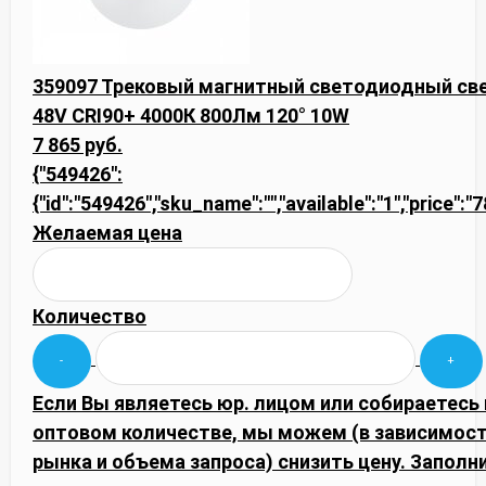
359097 Трековый магнитный светодиодный св
48V CRI90+ 4000К 800Лм 120° 10W
7 865 руб.
{"549426":
{"id":"549426","sku_name":"","available":"1","price":"
Желаемая цена
Количество
Если Вы являетесь юр. лицом или собираетесь 
оптовом количестве, мы можем (в зависимос
рынка и объема запроса) снизить цену. Запол