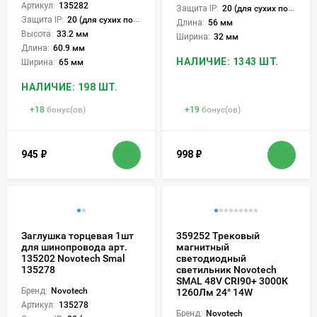
Артикул:
135282
Защита IP:
20 (для сухих пом.)
Защита IP:
20 (для сухих пом.)
Длина:
56 мм
Высота:
33.2 мм
Ширина:
32 мм
Длина:
60.9 мм
НАЛИЧИЕ: 1343 ШТ.
Ширина:
65 мм
НАЛИЧИЕ: 198 ШТ.
+
18
бонус(ов)
+
19
бонус(ов)
945
₽
998
₽
Заглушка торцевая 1шт
359252 Трековый
для шинопровода арт.
магнитный
135202 Novotech Smal
светодиодный
135278
светильник Novotech
SMAL 48V CRI90+ 3000К
Бренд:
Novotech
1260Лм 24° 14W
Артикул:
135278
Бренд:
Novotech