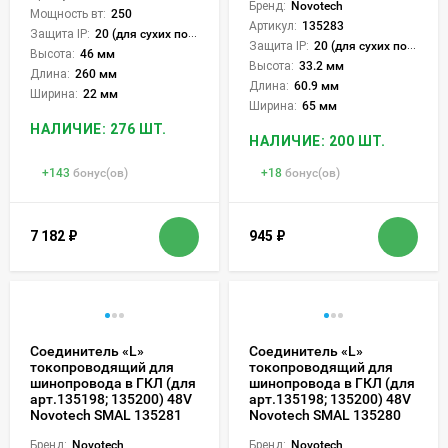
Бренд:
Novotech
Мощность вт:
250
Артикул:
135283
Защита IP:
20 (для сухих пом.)
Защита IP:
20 (для сухих пом.)
Высота:
46 мм
Высота:
33.2 мм
Длина:
260 мм
Длина:
60.9 мм
Ширина:
22 мм
Ширина:
65 мм
НАЛИЧИЕ: 276 ШТ.
НАЛИЧИЕ: 200 ШТ.
+
143
бонус(ов)
+
18
бонус(ов)
7 182
₽
945
₽
Соединитель «L»
Соединитель «L»
токопроводящий для
токопроводящий для
шинопровода в ГКЛ (для
шинопровода в ГКЛ (для
арт.135198; 135200) 48V
арт.135198; 135200) 48V
Novotech SMAL 135281
Novotech SMAL 135280
Бренд:
Novotech
Бренд:
Novotech