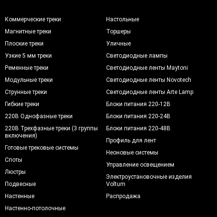
Коммерческие треки
Настольные
Магнитные треки
Торшеры
Плоские треки
Уличные
Узкие 5 мм треки
Светодиодные лампы
Ременные треки
Светодиодные ленты Maytoni
Модульные треки
Светодиодные ленты Novotech
Струнные треки
Светодиодные ленты Arte Lamp
Гибкие треки
Блоки питания 220-12В
220В Однофазные треки
Блоки питания 220-24В
220В Трехфазные треки (3 группы
Блоки питания 220-48В
включения)
Профиль для лент
Готовые трековые системы
Неоновые системы
Споты
Управление освещением
Люстры
Электроустановочные изделия
Подвесные
Voltum
Настенные
Распродажа
Настенно-потолочные