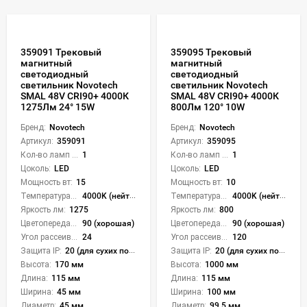
359091 Трековый
359095 Трековый
магнитный
магнитный
светодиодный
светодиодный
светильник Novotech
светильник Novotech
SMAL 48V CRI90+ 4000К
SMAL 48V CRI90+ 4000К
1275Лм 24° 15W
800Лм 120° 10W
Бренд:
Novotech
Бренд:
Novotech
Артикул:
359091
Артикул:
359095
Кол-во ламп или LED:
1
Кол-во ламп или LED:
1
Цоколь:
LED
Цоколь:
LED
Мощность вт:
15
Мощность вт:
10
Температура света:
4000K (нейтральный)
Температура света:
4000K (нейтральный)
Яркость лм:
1275
Яркость лм:
800
Цветопередача (CRI):
90 (хорошая)
Цветопередача (CRI):
90 (хорошая)
Угол рассеивания света °:
24
Угол рассеивания света °:
120
Защита IP:
20 (для сухих пом.)
Защита IP:
20 (для сухих пом.)
Высота:
170 мм
Высота:
1000 мм
Длина:
115 мм
Длина:
115 мм
Ширина:
45 мм
Ширина:
100 мм
Диаметр:
45 мм
Диаметр:
99.5 мм