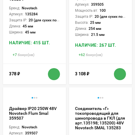
Артикул:
359505
Бренд:
Novotech
Мощность вт:
100
Артикул:
135284
Защита IP:
20 (для сухих пом.)
Защита IP:
20 (для сухих пом.)
Высота:
25 мм
Длина:
45 мм
Длина:
254 мм
Ширина:
45 мм
Ширина:
21.5 мм
НАЛИЧИЕ: 415 ШТ.
НАЛИЧИЕ: 267 ШТ.
+
7
бонус(ов)
+
62
бонус(ов)
378
₽
3 108
₽
Драйвер IP20 250W 48V
Соединитель «Г»
Novotech Flum Smal
токопроводящий для
359507
шинопровода в ГКЛ (для
арт.135198; 135200) 48V
Бренд:
Novotech
Novotech SMAL 135283
Артикул:
359507