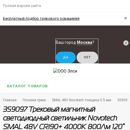
Полная версия сайта
×
Бесплатный подбор трекового освещения
Ваш город
Москва
?
0
КАТАЛОГ ТОВАРОВ
Главная
Плоские треки
SMAL 48V Novotech толщина 5.5 мм
359097
359097 Трековый магнитный
светодиодный светильник Novotech
SMAL 48V CRI90+ 4000К 800Лм 120°