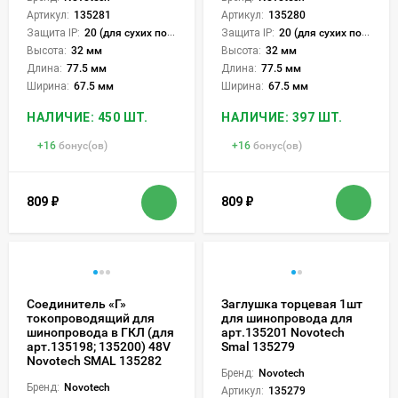
Артикул:
135281
Артикул:
135280
Защита IP:
20 (для сухих пом.)
Защита IP:
20 (для сухих пом.)
Высота:
32 мм
Высота:
32 мм
Длина:
77.5 мм
Длина:
77.5 мм
Ширина:
67.5 мм
Ширина:
67.5 мм
НАЛИЧИЕ: 450 ШТ.
НАЛИЧИЕ: 397 ШТ.
+
16
бонус(ов)
+
16
бонус(ов)
809
₽
809
₽
Соединитель «Г»
Заглушка торцевая 1шт
токопроводящий для
для шинопровода для
шинопровода в ГКЛ (для
арт.135201 Novotech
арт.135198; 135200) 48V
Smal 135279
Novotech SMAL 135282
Бренд:
Novotech
Бренд:
Novotech
Артикул:
135279