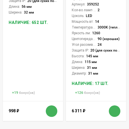
Защита IP:
20 (для сухих пом.)
Артикул:
359252
Длина:
56 мм
Кол-во ламп или LED:
2
Ширина:
32 мм
Цоколь:
LED
Мощность вт:
14
НАЛИЧИЕ: 652 ШТ.
Температура света:
3000K (теплый)
Яркость лм:
1260
Цветопередача (CRI):
90 (хорошая)
Угол рассеивания света °:
24
Защита IP:
20 (для сухих пом.)
Высота:
145 мм
Длина:
115 мм
Ширина:
31 мм
Диаметр:
31 мм
НАЛИЧИЕ: 17 ШТ.
+
19
бонус(ов)
+
126
бонус(ов)
998
₽
6 311
₽