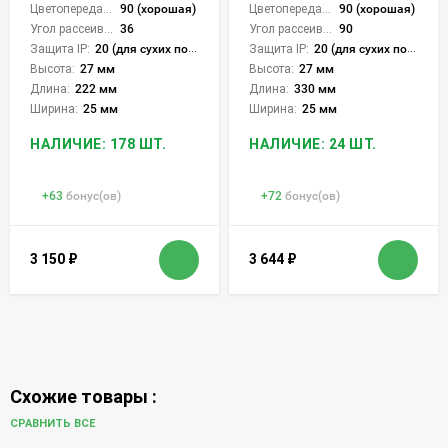
Цветопередача (CRI):
90 (хорошая)
Цветопередача (CRI):
90 (хорошая)
Угол рассеивания света °:
36
Угол рассеивания света °:
90
Защита IP:
20 (для сухих пом.)
Защита IP:
20 (для сухих пом.)
Высота:
27 мм
Высота:
27 мм
Длина:
222 мм
Длина:
330 мм
Ширина:
25 мм
Ширина:
25 мм
НАЛИЧИЕ: 178 ШТ.
НАЛИЧИЕ: 24 ШТ.
+
63
бонус(ов)
+
72
бонус(ов)
3 150
₽
3 644
₽
Схожие товары :
СРАВНИТЬ ВСЕ