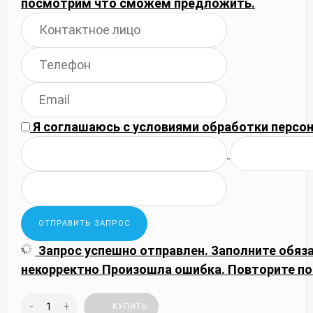
посмотрим что сможем предложить.
Я соглашаюсь с
условиями обработки
персон
Запрос успешно отправлен.
Заполните обяз
некорректно
Произошла ошибка. Повторите по
-
+
КУПИТЬ