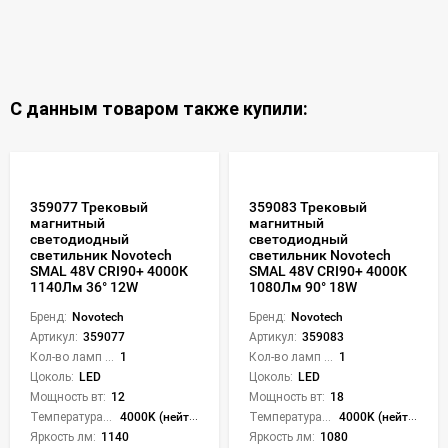
С данным товаром также купили:
359077 Трековый
359083 Трековый
магнитный
магнитный
светодиодный
светодиодный
светильник Novotech
светильник Novotech
SMAL 48V CRI90+ 4000К
SMAL 48V CRI90+ 4000К
1140Лм 36° 12W
1080Лм 90° 18W
Бренд:
Novotech
Бренд:
Novotech
Артикул:
359077
Артикул:
359083
Кол-во ламп или LED:
1
Кол-во ламп или LED:
1
Цоколь:
LED
Цоколь:
LED
Мощность вт:
12
Мощность вт:
18
Температура света:
4000K (нейтральный)
Температура света:
4000K (нейтральный)
Яркость лм:
1140
Яркость лм:
1080