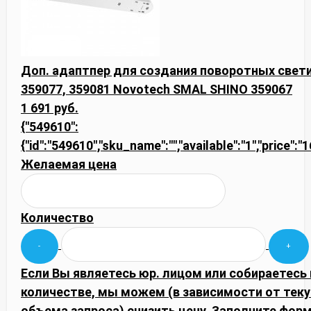
Доп. адаптпер для создания поворотных светил
359077, 359081 Novotech SMAL SHINO 359067
1 691 руб.
{"549610":
{"id":"549610","sku_name":"","available":"1","price":"
Желаемая цена
Количество
Если Вы являетесь юр. лицом или собираетесь
количестве, мы можем (в зависимости от тек
объема запроса) снизить цену. Заполните фор