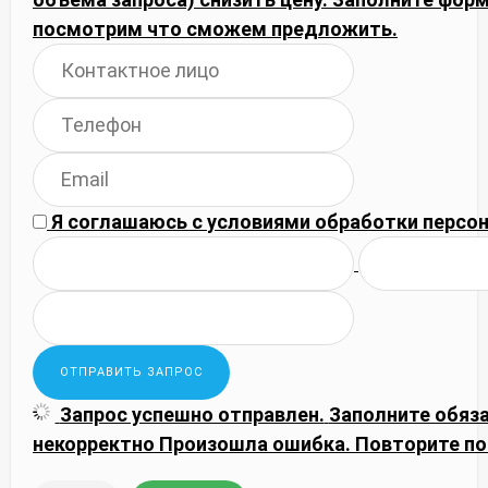
посмотрим что сможем предложить.
Я соглашаюсь с
условиями обработки
персон
Запрос успешно отправлен.
Заполните обяз
некорректно
Произошла ошибка. Повторите по