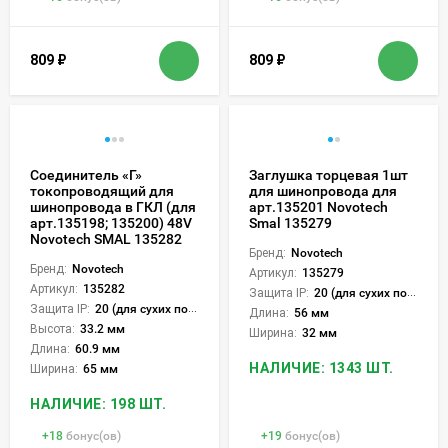
809
₽
809
₽
Соединитель «Г»
Заглушка торцевая 1шт
токопроводящий для
для шинопровода для
шинопровода в ГКЛ (для
арт.135201 Novotech
арт.135198; 135200) 48V
Smal 135279
Novotech SMAL 135282
Бренд:
Novotech
Бренд:
Novotech
Артикул:
135279
Артикул:
135282
Защита IP:
20 (для сухих пом.)
Защита IP:
20 (для сухих пом.)
Длина:
56 мм
Высота:
33.2 мм
Ширина:
32 мм
Длина:
60.9 мм
НАЛИЧИЕ: 1343 ШТ.
Ширина:
65 мм
НАЛИЧИЕ: 198 ШТ.
+
18
бонус(ов)
+
19
бонус(ов)