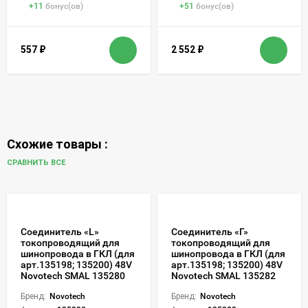
+
11
бонус(ов)
+
51
бонус(ов)
557
₽
2 552
₽
Схожие товары :
СРАВНИТЬ ВСЕ
Соединитель «L»
Соединитель «Г»
токопроводящий для
токопроводящий для
шинопровода в ГКЛ (для
шинопровода в ГКЛ (для
арт.135198; 135200) 48V
арт.135198; 135200) 48V
Novotech SMAL 135280
Novotech SMAL 135282
Бренд:
Novotech
Бренд:
Novotech