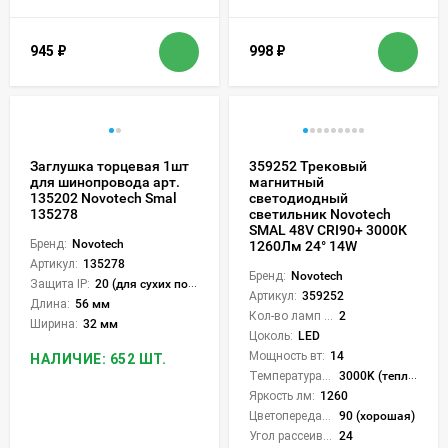
945
₽
998
₽
Заглушка торцевая 1шт
359252 Трековый
для шинопровода арт.
магнитный
135202 Novotech Smal
светодиодный
135278
светильник Novotech
SMAL 48V CRI90+ 3000К
Бренд:
Novotech
1260Лм 24° 14W
Артикул:
135278
Бренд:
Novotech
Защита IP:
20 (для сухих пом.)
Артикул:
359252
Длина:
56 мм
Кол-во ламп или LED:
2
Ширина:
32 мм
Цоколь:
LED
Мощность вт:
14
НАЛИЧИЕ: 652 ШТ.
Температура света:
3000K (теплый)
Яркость лм:
1260
Цветопередача (CRI):
90 (хорошая)
Угол рассеивания света °:
24