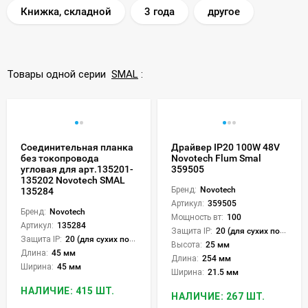
Книжка, складной
3 года
другое
Товары одной серии
SMAL
:
Соединительная планка
Драйвер IP20 100W 48V
без токопровода
Novotech Flum Smal
угловая для арт.135201-
359505
135202 Novotech SMAL
Бренд:
Novotech
135284
Артикул:
359505
Бренд:
Novotech
Мощность вт:
100
Артикул:
135284
Защита IP:
20 (для сухих пом.)
Защита IP:
20 (для сухих пом.)
Высота:
25 мм
Длина:
45 мм
Длина:
254 мм
Ширина:
45 мм
Ширина:
21.5 мм
НАЛИЧИЕ: 415 ШТ.
НАЛИЧИЕ: 267 ШТ.