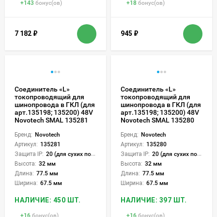
+
143
бонус(ов)
+
18
бонус(ов)
7 182
₽
945
₽
Соединитель «L»
Соединитель «L»
токопроводящий для
токопроводящий для
шинопровода в ГКЛ (для
шинопровода в ГКЛ (для
арт.135198; 135200) 48V
арт.135198; 135200) 48V
Novotech SMAL 135281
Novotech SMAL 135280
Бренд:
Novotech
Бренд:
Novotech
Артикул:
135281
Артикул:
135280
Защита IP:
20 (для сухих пом.)
Защита IP:
20 (для сухих пом.)
Высота:
32 мм
Высота:
32 мм
Длина:
77.5 мм
Длина:
77.5 мм
Ширина:
67.5 мм
Ширина:
67.5 мм
НАЛИЧИЕ: 450 ШТ.
НАЛИЧИЕ: 397 ШТ.
+
16
бонус(ов)
+
16
бонус(ов)