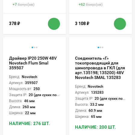
+
7
бонус(ов)
+
62
бонус(ов)
378
₽
3 108
₽
Драйвер IP20 250W 48V
Соединитель «Г»
Novotech Flum Smal
токопроводящий для
359507
шинопровода в ГКЛ (для
арт.135198; 135200) 48V
Бренд:
Novotech
Novotech SMAL 135283
Артикул:
359507
Бренд:
Novotech
Мощность вт:
250
Артикул:
135283
Защита IP:
20 (для сухих пом.)
Защита IP:
20 (для сухих пом.)
Высота:
46 мм
Высота:
33.2 мм
Длина:
260 мм
Длина:
60.9 мм
Ширина:
22 мм
Ширина:
65 мм
НАЛИЧИЕ: 276 ШТ.
НАЛИЧИЕ: 200 ШТ.