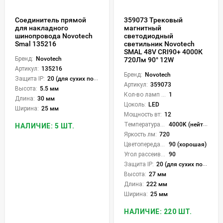
Соединитель прямой
359073 Трековый
для накладного
магнитный
шинопровода Novotech
светодиодный
Smal 135216
светильник Novotech
SMAL 48V CRI90+ 4000К
Бренд:
Novotech
720Лм 90° 12W
Артикул:
135216
Бренд:
Novotech
Защита IP:
20 (для сухих пом.)
Артикул:
359073
Высота:
5.5 мм
Кол-во ламп или LED:
1
Длина:
30 мм
Цоколь:
LED
Ширина:
25 мм
Мощность вт:
12
Температура света:
4000K (нейтральный)
НАЛИЧИЕ: 5 ШТ.
Яркость лм:
720
Цветопередача (CRI):
90 (хорошая)
Угол рассеивания света °:
90
Защита IP:
20 (для сухих пом.)
Высота:
27 мм
Длина:
222 мм
Ширина:
25 мм
НАЛИЧИЕ: 220 ШТ.