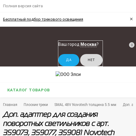
Полная версия сайта
×
Бесплатный подбор трекового освещения
Ваш город
Москва
?
0
КАТАЛОГ ТОВАРОВ
Главная
Плоские треки
SMAL 48V Novotech толщина 5.5 мм
Доп. ад
Доп. адаптпер для создания
поворотных светильников с арт.
359073, 359077, 359081 Novotech