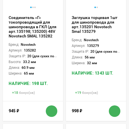
Соединитель «Г»
Заглушка торцевая 1шт
токопроводящий для
для шинопровода для
шинопровода в ГКЛ (для
арт.135201 Novotech
арт.135198; 135200) 48V
Smal 135279
Novotech SMAL 135282
Бренд:
Novotech
Бренд:
Novotech
Артикул:
135279
Артикул:
135282
Защита IP:
20 (для сухих пом.)
Защита IP:
20 (для сухих пом.)
Длина:
56 мм
Высота:
33.2 мм
Ширина:
32 мм
Длина:
60.9 мм
НАЛИЧИЕ: 1343 ШТ.
Ширина:
65 мм
НАЛИЧИЕ: 198 ШТ.
+
18
бонус(ов)
+
19
бонус(ов)
945
₽
998
₽