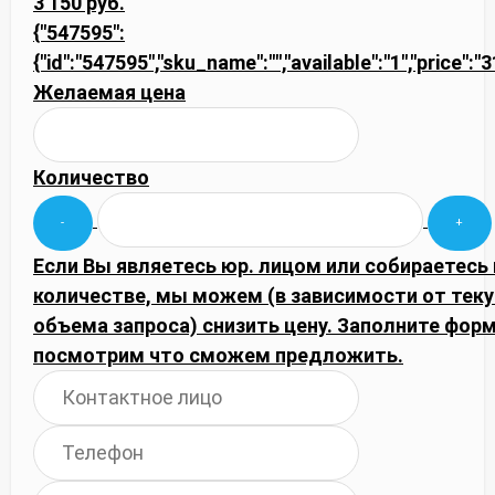
3 150 руб.
{"547595":
{"id":"547595","sku_name":"","available":"1","price":
Желаемая цена
Количество
Если Вы являетесь юр. лицом или собираетесь
количестве, мы можем (в зависимости от тек
объема запроса) снизить цену. Заполните фор
посмотрим что сможем предложить.