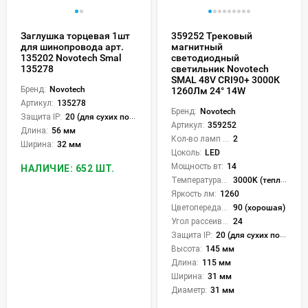
Заглушка торцевая 1шт
359252 Трековый
для шинопровода арт.
магнитный
135202 Novotech Smal
светодиодный
135278
светильник Novotech
SMAL 48V CRI90+ 3000К
Бренд:
Novotech
1260Лм 24° 14W
Артикул:
135278
Бренд:
Novotech
Защита IP:
20 (для сухих пом.)
Артикул:
359252
Длина:
56 мм
Кол-во ламп или LED:
2
Ширина:
32 мм
Цоколь:
LED
Мощность вт:
14
НАЛИЧИЕ: 652 ШТ.
Температура света:
3000K (теплый)
Яркость лм:
1260
Цветопередача (CRI):
90 (хорошая)
Угол рассеивания света °:
24
Защита IP:
20 (для сухих пом.)
Высота:
145 мм
Длина:
115 мм
Ширина:
31 мм
Диаметр:
31 мм