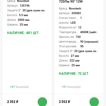
Бренд:
Novotech
720Лм 90° 12W
Артикул:
135196
Бренд:
Novotech
Защита IP:
20 (для сухих пом.)
Артикул:
359081
Высота:
5.5 мм
Кол-во ламп или LED:
1
Длина:
2000 мм
Цоколь:
LED
Ширина:
25 мм
Мощность вт:
12
Температура света:
4000K (нейтральный)
НАЛИЧИЕ: 481 ШТ.
Яркость лм:
720
Цветопередача (CRI):
90 (хорошая)
Угол рассеивания света °:
90
Защита IP:
20 (для сухих пом.)
Высота:
27 мм
Длина:
222 мм
Ширина:
25 мм
НАЛИЧИЕ: 72 ШТ.
+
47
бонус(ов)
+
51
бонус(ов)
2 352
₽
2 552
₽