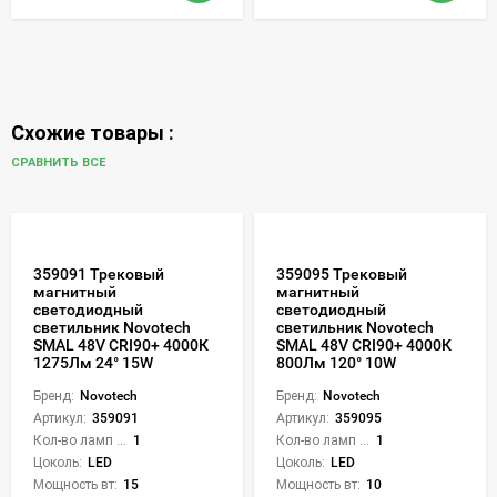
Схожие товары :
СРАВНИТЬ ВСЕ
359091 Трековый
359095 Трековый
магнитный
магнитный
светодиодный
светодиодный
светильник Novotech
светильник Novotech
SMAL 48V CRI90+ 4000К
SMAL 48V CRI90+ 4000К
1275Лм 24° 15W
800Лм 120° 10W
Бренд:
Novotech
Бренд:
Novotech
Артикул:
359091
Артикул:
359095
Кол-во ламп или LED:
1
Кол-во ламп или LED:
1
Цоколь:
LED
Цоколь:
LED
Мощность вт:
15
Мощность вт:
10