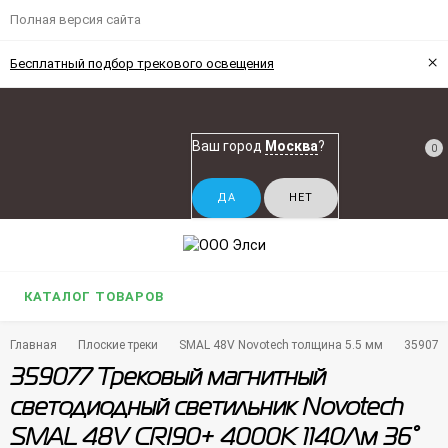
Полная версия сайта
×
Бесплатный подбор трекового освещения
Ваш город
Москва
?
0
КАТАЛОГ ТОВАРОВ
Главная
Плоские треки
SMAL 48V Novotech толщина 5.5 мм
359077
359077 Трековый магнитный
светодиодный светильник Novotech
SMAL 48V CRI90+ 4000К 1140Лм 36°