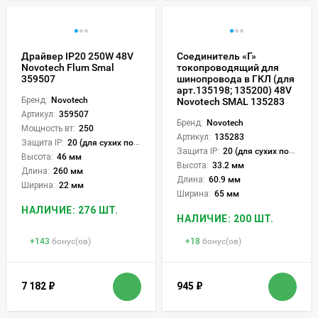
Драйвер IP20 250W 48V
Соединитель «Г»
Novotech Flum Smal
токопроводящий для
359507
шинопровода в ГКЛ (для
арт.135198; 135200) 48V
Бренд:
Novotech
Novotech SMAL 135283
Артикул:
359507
Бренд:
Novotech
Мощность вт:
250
Артикул:
135283
Защита IP:
20 (для сухих пом.)
Защита IP:
20 (для сухих пом.)
Высота:
46 мм
Высота:
33.2 мм
Длина:
260 мм
Длина:
60.9 мм
Ширина:
22 мм
Ширина:
65 мм
НАЛИЧИЕ: 276 ШТ.
НАЛИЧИЕ: 200 ШТ.
+
143
бонус(ов)
+
18
бонус(ов)
7 182
₽
945
₽