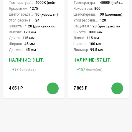
Температура света:
4000K (нейтральный)
Температура света:
4000K (нейтральный)
Яркость лм:
1275
Яркость лм:
800
Цветопередача (CRI):
90 (хорошая)
Цветопередача (CRI):
90 (хорошая)
Угол рассеивания света °:
24
Угол рассеивания света °:
120
Защита IP:
20 (для сухих пом.)
Защита IP:
20 (для сухих пом.)
Высота:
170 мм
Высота:
1000 мм
Длина:
115 мм
Длина:
115 мм
Ширина:
45 мм
Ширина:
100 мм
Диаметр:
45 мм
Диаметр:
99.5 мм
НАЛИЧИЕ: 3 ШТ.
НАЛИЧИЕ: 57 ШТ.
+
97
бонус(ов)
+
157
бонус(ов)
4 851
₽
7 865
₽