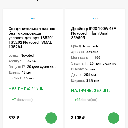
Соединительная планка
Драйвер IP20 100W 48V
без токопровода
Novotech Flum Smal
угловая для арт.135201-
359505
135202 Novotech SMAL
Бренд:
Novotech
135284
Артикул:
359505
Бренд:
Novotech
Мощность вт:
100
Артикул:
135284
Защита IP:
20 (для сухих пом.)
Защита IP:
20 (для сухих пом.)
Высота:
25 мм
Длина:
45 мм
Длина:
254 мм
Ширина:
45 мм
Ширина:
21.5 мм
НАЛИЧИЕ: 415 ШТ.
НАЛИЧИЕ: 267 ШТ.
+
7
бонус(ов)
+
62
бонус(ов)
378
₽
3 108
₽