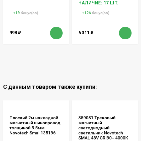
НАЛИЧИЕ: 17 ШТ.
+
19
бонус(ов)
+
126
бонус(ов)
998
₽
6 311
₽
С данным товаром также купили:
Плоский 2м накладной
359081 Трековый
магнитный шинопровод
магнитный
толщиной 5.5мм
светодиодный
Novotech Smal 135196
светильник Novotech
SMAL 48V CRI90+ 4000К