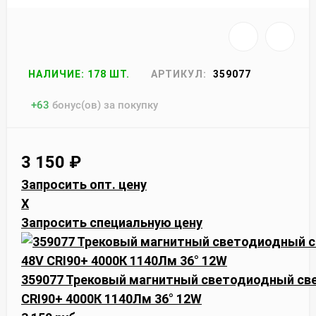
НАЛИЧИЕ: 178 ШТ.
АРТИКУЛ:
359077
+
63
бонус(ов) за покупку
3 150
₽
Запросить опт. цену
X
Запросить специальную цену
359077 Трековый магнитный светодиодный св
CRI90+ 4000К 1140Лм 36° 12W