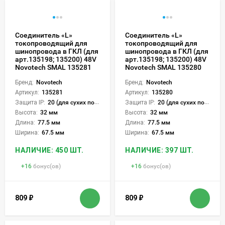
Соединитель «L»
Соединитель «L»
токопроводящий для
токопроводящий для
шинопровода в ГКЛ (для
шинопровода в ГКЛ (для
арт.135198; 135200) 48V
арт.135198; 135200) 48V
Novotech SMAL 135281
Novotech SMAL 135280
Бренд:
Novotech
Бренд:
Novotech
Артикул:
135281
Артикул:
135280
Защита IP:
20 (для сухих пом.)
Защита IP:
20 (для сухих пом.)
Высота:
32 мм
Высота:
32 мм
Длина:
77.5 мм
Длина:
77.5 мм
Ширина:
67.5 мм
Ширина:
67.5 мм
НАЛИЧИЕ: 450 ШТ.
НАЛИЧИЕ: 397 ШТ.
+
16
бонус(ов)
+
16
бонус(ов)
809
₽
809
₽