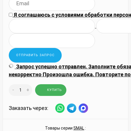
Я соглашаюсь с
условиями обработки
персон
Запрос успешно отправлен.
Заполните обяз
некорректно
Произошла ошибка. Повторите по
-
+
КУПИТЬ
Заказать через:
Товары серии
SMAL
: