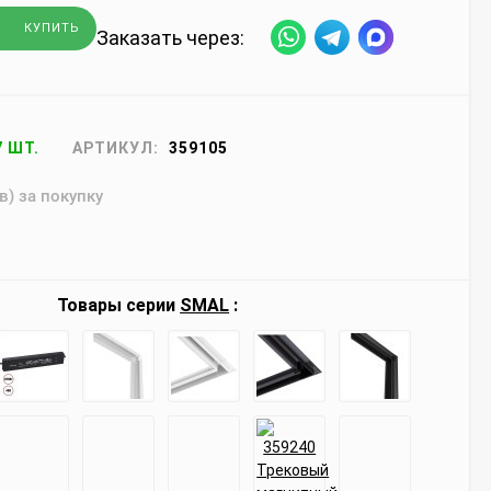
КУПИТЬ
Заказать через:
7 ШТ.
АРТИКУЛ:
359105
в) за покупку
Товары серии
SMAL
: