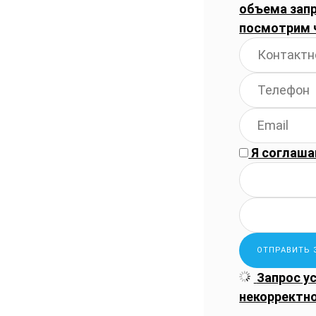
объема запр
посмотрим 
Я соглаша
Запрос у
некорректн