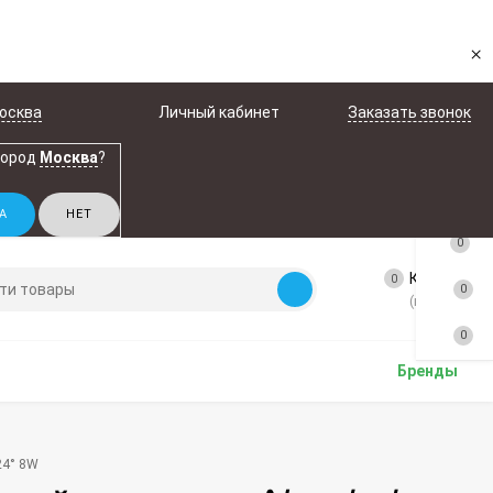
×
осква
Личный кабинет
Заказать звонок
город
Москва
?
0
Корзина
0
0
(пусто)
0
Бренды
24° 8W