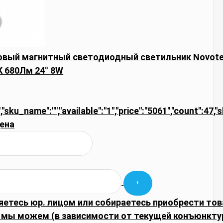
ковый магнитный светодиодный светильник Novot
К 680Лм 24° 8W
,"sku_name":"","available":"1","price":"5061","count":47,"
ена
яетесь юр. лицом или собираетесь приобрести тов
 мы можем (в зависимости от текущей конъюнкту