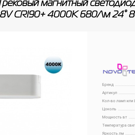
Трековый магнитный светодиод
8V CRI90+ 4000К 680Лм 24° 
Бренд
Артикул
Кол-во ламп или 
Цоколь
Мощность вт
Температура све
Яркость лм