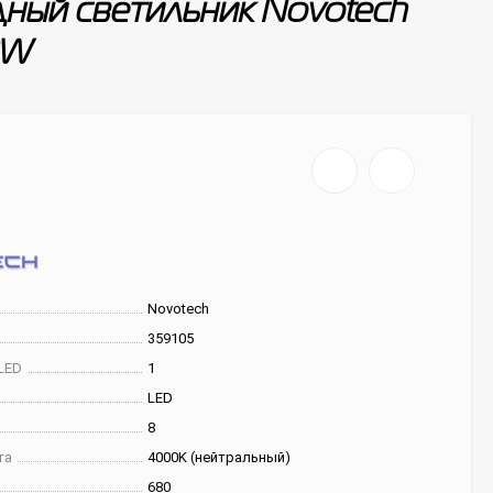
ный светильник Novotech
8W
Novotech
359105
LED
1
LED
8
та
4000K (нейтральный)
680