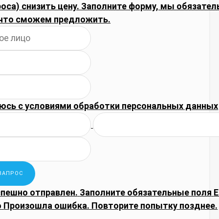
оса) снизить цену. Заполните форму, мы обязател
что сможем предложить.
юсь с
условиями обработки
персональных данных
спешно отправлен.
Заполните обязательные поля
E
о
Произошла ошибка. Повторите попытку позднее.