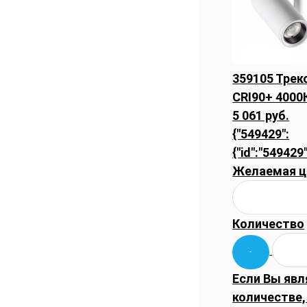
359105 Тре
CRI90+ 4000
5 061 руб.
{"549429":
{"id":"549429"
Желаемая ц
Количество
Если Вы явл
количестве,