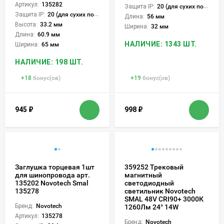
Артикул:
135282
Защита IP:
20 (для сухих пом.)
Защита IP:
20 (для сухих пом.)
Длина:
56 мм
Высота:
33.2 мм
Ширина:
32 мм
Длина:
60.9 мм
НАЛИЧИЕ: 1343 ШТ.
Ширина:
65 мм
НАЛИЧИЕ: 198 ШТ.
+
18
бонус(ов)
+
19
бонус(ов)
945
₽
998
₽
Заглушка торцевая 1шт
359252 Трековый
для шинопровода арт.
магнитный
135202 Novotech Smal
светодиодный
135278
светильник Novotech
SMAL 48V CRI90+ 3000К
Бренд:
Novotech
1260Лм 24° 14W
Артикул:
135278
Бренд:
Novotech