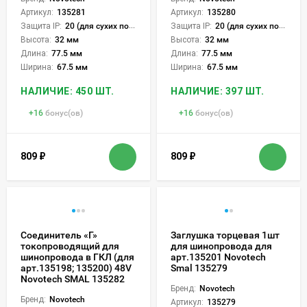
Артикул:
135281
Артикул:
135280
Защита IP:
20 (для сухих пом.)
Защита IP:
20 (для сухих пом.)
Высота:
32 мм
Высота:
32 мм
Длина:
77.5 мм
Длина:
77.5 мм
Ширина:
67.5 мм
Ширина:
67.5 мм
НАЛИЧИЕ: 450 ШТ.
НАЛИЧИЕ: 397 ШТ.
+
16
бонус(ов)
+
16
бонус(ов)
809
₽
809
₽
Соединитель «Г»
Заглушка торцевая 1шт
токопроводящий для
для шинопровода для
шинопровода в ГКЛ (для
арт.135201 Novotech
арт.135198; 135200) 48V
Smal 135279
Novotech SMAL 135282
Бренд:
Novotech
Бренд:
Novotech
Артикул:
135279