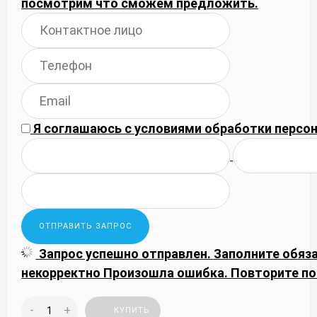
посмотрим что сможем предложить.
Я соглашаюсь с
условиями обработки
персон
Запрос успешно отправлен.
Заполните обяз
некорректно
Произошла ошибка. Повторите по
-
+
КУПИТЬ