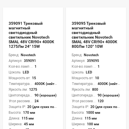
359091 Трековый
359095 Трековый
магнитный
магнитный
светодиодный
светодиодный
светильник Novotech
светильник Novotech
SMAL 48V CRI90+ 4000К
SMAL 48V CRI90+ 4000К
1275Лм 24° 15W
800Лм 120° 10W
Бренд:
Novotech
Бренд:
Novotech
Артикул:
359091
Артикул:
359095
Кол-во ламп или LED:
1
Кол-во ламп или LED:
1
Цоколь:
LED
Цоколь:
LED
Мощность вт:
15
Мощность вт:
10
Температура света:
4000K (нейтральный)
Температура света:
4000K (нейтральный)
Яркость лм:
1275
Яркость лм:
800
Цветопередача (CRI):
90 (хорошая)
Цветопередача (CRI):
90 (хорошая)
Угол рассеивания света °:
24
Угол рассеивания света °:
120
Защита IP:
20 (для сухих пом.)
Защита IP:
20 (для сухих пом.)
Высота:
170 мм
Высота:
1000 мм
Длина:
115 мм
Длина:
115 мм
Ширина:
45 мм
Ширина:
100 мм