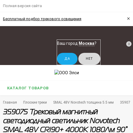
Полная версия сайта
×
Бесплатный подбор трекового освещения
Ваш город
Москва
?
0
КАТАЛОГ ТОВАРОВ
Главная
Плоские треки
SMAL 48V Novotech толщина 5.5 мм
359075
359075 Трековый магнитный
светодиодный светильник Novotech
SMAL 48V CRI90+ 4000К 1080Лм 90°