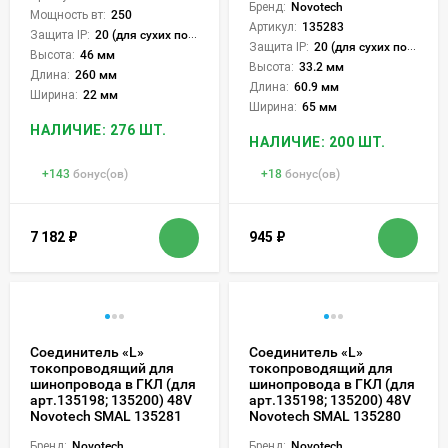
Бренд:
Novotech
Мощность вт:
250
Артикул:
135283
Защита IP:
20 (для сухих пом.)
Защита IP:
20 (для сухих пом.)
Высота:
46 мм
Высота:
33.2 мм
Длина:
260 мм
Длина:
60.9 мм
Ширина:
22 мм
Ширина:
65 мм
НАЛИЧИЕ: 276 ШТ.
НАЛИЧИЕ: 200 ШТ.
+
143
бонус(ов)
+
18
бонус(ов)
7 182
₽
945
₽
Соединитель «L»
Соединитель «L»
токопроводящий для
токопроводящий для
шинопровода в ГКЛ (для
шинопровода в ГКЛ (для
арт.135198; 135200) 48V
арт.135198; 135200) 48V
Novotech SMAL 135281
Novotech SMAL 135280
Бренд:
Novotech
Бренд:
Novotech