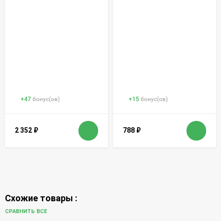
+
47
бонус(ов)
+
15
бонус(ов)
2 352
₽
788
₽
Схожие товары :
СРАВНИТЬ ВСЕ