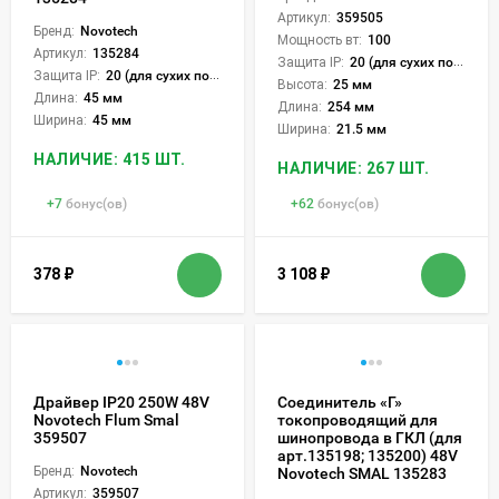
Артикул:
359505
Бренд:
Novotech
Мощность вт:
100
Артикул:
135284
Защита IP:
20 (для сухих пом.)
Защита IP:
20 (для сухих пом.)
Высота:
25 мм
Длина:
45 мм
Длина:
254 мм
Ширина:
45 мм
Ширина:
21.5 мм
НАЛИЧИЕ: 415 ШТ.
НАЛИЧИЕ: 267 ШТ.
+
7
бонус(ов)
+
62
бонус(ов)
378
₽
3 108
₽
Драйвер IP20 250W 48V
Соединитель «Г»
Novotech Flum Smal
токопроводящий для
359507
шинопровода в ГКЛ (для
арт.135198; 135200) 48V
Бренд:
Novotech
Novotech SMAL 135283
Артикул:
359507