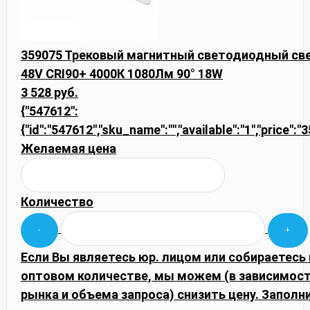
359075 Трековый магнитный светодиодный св
48V CRI90+ 4000К 1080Лм 90° 18W
3 528 руб.
{"547612":
{"id":"547612","sku_name":"","available":"1","price":"
Желаемая цена
Количество
Если Вы являетесь юр. лицом или собираетесь 
оптовом количестве, мы можем (в зависимос
рынка и объема запроса) снизить цену. Запол