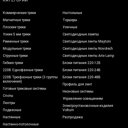
Коммерческие треки
Настольные
Магнитные треки
Торшеры
Плоские треки
Уличные
Узкие 5 мм треки
Светодиодные лампы
Ременные треки
Светодиодные ленты Maytoni
Модульные треки
Светодиодные ленты Novotech
Струнные треки
Светодиодные ленты Arte Lamp
Гибкие треки
Блоки питания 220-12В
220В Однофазные треки
Блоки питания 220-24В
220В Трехфазные треки (3 группы
Блоки питания 220-48В
включения)
Профиль для лент
Готовые трековые системы
Неоновые системы
Споты
Управление освещением
Люстры
Электроустановочные изделия
Подвесные
Voltum
Настенные
Распродажа
Настенно-потолочные