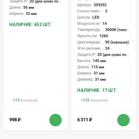
Защита IP:
20 (для сухих пом.)
Артикул:
359252
Длина:
56 мм
Кол-во ламп или LED:
2
Ширина:
32 мм
Цоколь:
LED
Мощность вт:
14
НАЛИЧИЕ: 652 ШТ.
Температура света:
3000K (теплый)
Яркость лм:
1260
Цветопередача (CRI):
90 (хорошая)
Угол рассеивания света °:
24
Защита IP:
20 (для сухих пом.)
Высота:
145 мм
Длина:
115 мм
Ширина:
31 мм
Диаметр:
31 мм
НАЛИЧИЕ: 17 ШТ.
+
19
бонус(ов)
+
126
бонус(ов)
998
₽
6 311
₽