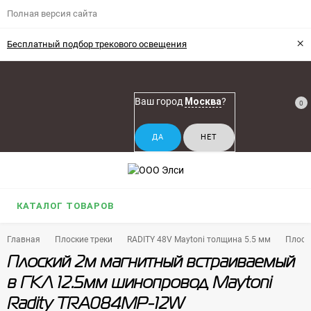
Полная версия сайта
×
Бесплатный подбор трекового освещения
Ваш город
Москва
?
0
КАТАЛОГ ТОВАРОВ
Главная
Плоские треки
RADITY 48V Maytoni толщина 5.5 мм
Плоск
Плоский 2м магнитный встраиваемый
в ГКЛ 12.5мм шинопровод Maytoni
Radity TRA084MP-12W