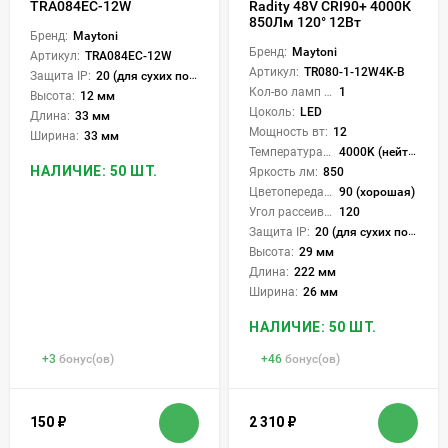
TRA084EC-12W
Radity 48V CRI90+ 4000К
850Лм 120° 12Вт
Бренд:
Maytoni
Бренд:
Maytoni
Артикул:
TRA084EC-12W
Артикул:
TR080-1-12W4K-B
Защита IP:
20 (для сухих пом.)
Кол-во ламп или LED:
1
Высота:
12 мм
Цоколь:
LED
Длина:
33 мм
Мощность вт:
12
Ширина:
33 мм
Температура света:
4000K (нейтральный)
НАЛИЧИЕ: 50 ШТ.
Яркость лм:
850
Цветопередача (CRI):
90 (хорошая)
Угол рассеивания света °:
120
Защита IP:
20 (для сухих пом.)
Высота:
29 мм
Длина:
222 мм
Ширина:
26 мм
НАЛИЧИЕ: 50 ШТ.
+
3
бонус(ов)
+
46
бонус(ов)
150
₽
2 310
₽