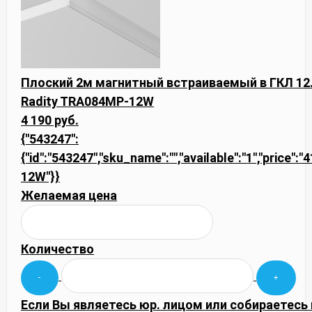
Плоский 2м магнитный встраиваемый в ГКЛ 12
Radity TRA084MP-12W
4 190 руб.
{"543247":
{"id":"543247","sku_name":"","available":"1","price"
12W"}}
Желаемая цена
Количество
Если Вы являетесь юр. лицом или собираетесь