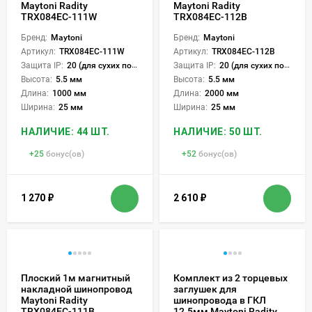
Maytoni Radity
Maytoni Radity
TRX084EC-111W
TRX084EC-112B
Бренд:
Maytoni
Бренд:
Maytoni
Артикул:
TRX084EC-111W
Артикул:
TRX084EC-112B
Защита IP:
20 (для сухих пом.)
Защита IP:
20 (для сухих пом.)
Высота:
5.5 мм
Высота:
5.5 мм
Длина:
1000 мм
Длина:
2000 мм
Ширина:
25 мм
Ширина:
25 мм
НАЛИЧИЕ: 44 ШТ.
НАЛИЧИЕ: 50 ШТ.
+
25
бонус(ов)
+
52
бонус(ов)
1 270
₽
2 610
₽
Плоский 1м магнитный
Комплект из 2 торцевых
накладной шинопровод
заглушек для
Maytoni Radity
шинопровода в ГКЛ
TRX084EC-111B
12.5мм Maytoni Radity