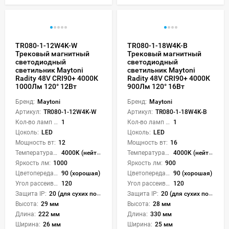
TR080-1-12W4K-W
TR080-1-18W4K-B
Трековый магнитный
Трековый магнитный
светодиодный
светодиодный
светильник Maytoni
светильник Maytoni
Radity 48V CRI90+ 4000К
Radity 48V CRI90+ 4000К
1000Лм 120° 12Вт
900Лм 120° 16Вт
Бренд:
Maytoni
Бренд:
Maytoni
Артикул:
TR080-1-12W4K-W
Артикул:
TR080-1-18W4K-B
Кол-во ламп или LED:
1
Кол-во ламп или LED:
1
Цоколь:
LED
Цоколь:
LED
Мощность вт:
12
Мощность вт:
16
Температура света:
4000K (нейтральный)
Температура света:
4000K (нейтральный)
Яркость лм:
1000
Яркость лм:
900
Цветопередача (CRI):
90 (хорошая)
Цветопередача (CRI):
90 (хорошая)
Угол рассеивания света °:
120
Угол рассеивания света °:
120
Защита IP:
20 (для сухих пом.)
Защита IP:
20 (для сухих пом.)
Высота:
29 мм
Высота:
28 мм
Длина:
222 мм
Длина:
330 мм
Ширина:
26 мм
Ширина:
25 мм