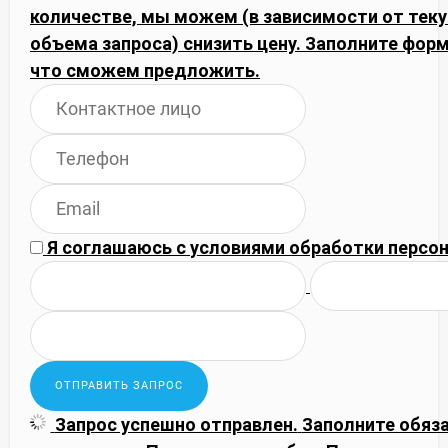
количестве, мы можем (в зависимости от тек
объема запроса) снизить цену. Заполните фор
что сможем предложить.
Я соглашаюсь с
условиями обработки
персон
Запрос успешно отправлен.
Заполните обяз