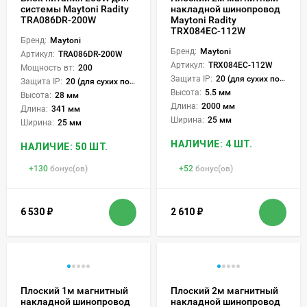
системы Maytoni Radity
накладной шинопровод
TRA086DR-200W
Maytoni Radity
TRX084EC-112W
Бренд:
Maytoni
Бренд:
Maytoni
Артикул:
TRA086DR-200W
Артикул:
TRX084EC-112W
Мощность вт:
200
Защита IP:
20 (для сухих пом.)
Защита IP:
20 (для сухих пом.)
Высота:
5.5 мм
Высота:
28 мм
Длина:
2000 мм
Длина:
341 мм
Ширина:
25 мм
Ширина:
25 мм
НАЛИЧИЕ: 4 ШТ.
НАЛИЧИЕ: 50 ШТ.
+
130
бонус(ов)
+
52
бонус(ов)
6 530
₽
2 610
₽
Плоский 1м магнитный
Плоский 2м магнитный
накладной шинопровод
накладной шинопровод