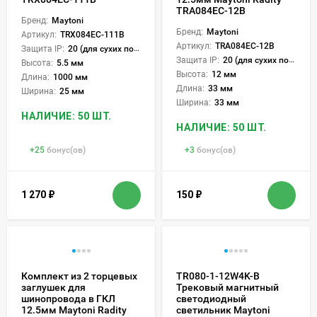
TRA084EC-12B
Бренд:
Maytoni
Бренд:
Maytoni
Артикул:
TRX084EC-111B
Артикул:
TRA084EC-12B
Защита IP:
20 (для сухих пом.)
Защита IP:
20 (для сухих пом.)
Высота:
5.5 мм
Высота:
12 мм
Длина:
1000 мм
Длина:
33 мм
Ширина:
25 мм
Ширина:
33 мм
НАЛИЧИЕ: 50 ШТ.
НАЛИЧИЕ: 50 ШТ.
+
25
бонус(ов)
+
3
бонус(ов)
1 270
₽
150
₽
Комплект из 2 торцевых
TR080-1-12W4K-B
заглушек для
Трековый магнитный
шинопровода в ГКЛ
светодиодный
12.5мм Maytoni Radity
светильник Maytoni