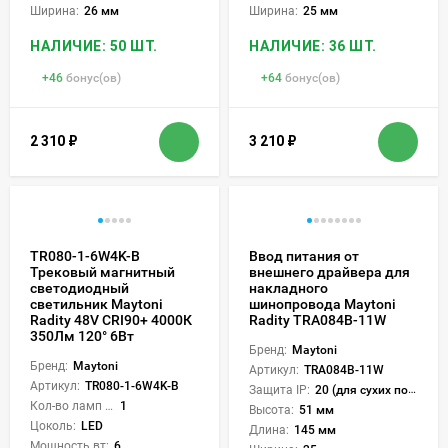
Ширина:
26 мм
Ширина:
25 мм
НАЛИЧИЕ: 50 ШТ.
НАЛИЧИЕ: 36 ШТ.
+
46
бонус(ов)
+
64
бонус(ов)
2 310
₽
3 210
₽
TR080-1-6W4K-B
Ввод питания от
Трековый магнитный
внешнего драйвера для
светодиодный
накладного
светильник Maytoni
шинопровода Maytoni
Radity 48V CRI90+ 4000К
Radity TRA084B-11W
350Лм 120° 6Вт
Бренд:
Maytoni
Бренд:
Maytoni
Артикул:
TRA084B-11W
Артикул:
TR080-1-6W4K-B
Защита IP:
20 (для сухих пом.)
Кол-во ламп или LED:
1
Высота:
51 мм
Цоколь:
LED
Длина:
145 мм
Мощность вт:
6