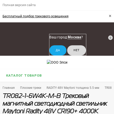
Полная версия сайта
×
Бесплатный подбор трекового освещения
Ваш город
Москва
?
0
КАТАЛОГ ТОВАРОВ
Главная
Плоские треки
RADITY 48V Maytoni толщина 5.5 мм
TR082
TR082-1-6W4K-M-B Трековый
магнитный светодиодный светильник
Maytoni Radity 48V CRI90+ 4000К