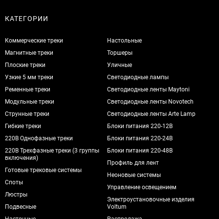
КАТЕГОРИИ
Коммерческие треки
Настольные
Магнитные треки
Торшеры
Плоские треки
Уличные
Узкие 5 мм треки
Светодиодные лампы
Ременные треки
Светодиодные ленты Maytoni
Модульные треки
Светодиодные ленты Novotech
Струнные треки
Светодиодные ленты Arte Lamp
Гибкие треки
Блоки питания 220-12В
220В Однофазные треки
Блоки питания 220-24В
220В Трехфазные треки (3 группы
Блоки питания 220-48В
включения)
Профиль для лент
Готовые трековые системы
Неоновые системы
Споты
Управление освещением
Люстры
Электроустановочные изделия
Подвесные
Voltum
Настенные
Распродажа