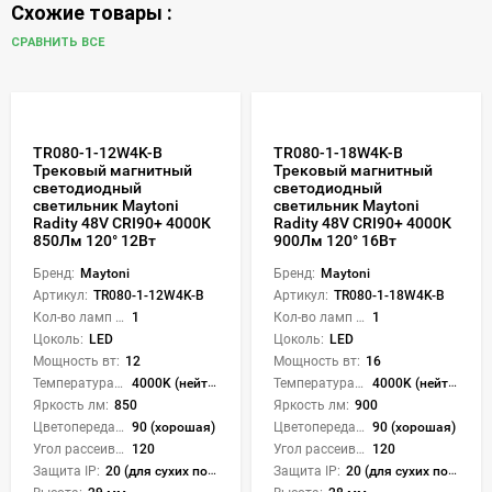
Схожие товары :
СРАВНИТЬ ВСЕ
TR080-1-12W4K-B
TR080-1-18W4K-B
Трековый магнитный
Трековый магнитный
светодиодный
светодиодный
светильник Maytoni
светильник Maytoni
Radity 48V CRI90+ 4000К
Radity 48V CRI90+ 4000К
850Лм 120° 12Вт
900Лм 120° 16Вт
Бренд:
Maytoni
Бренд:
Maytoni
Артикул:
TR080-1-12W4K-B
Артикул:
TR080-1-18W4K-B
Кол-во ламп или LED:
1
Кол-во ламп или LED:
1
Цоколь:
LED
Цоколь:
LED
Мощность вт:
12
Мощность вт:
16
Температура света:
4000K (нейтральный)
Температура света:
4000K (нейтральный)
Яркость лм:
850
Яркость лм:
900
Цветопередача (CRI):
90 (хорошая)
Цветопередача (CRI):
90 (хорошая)
Угол рассеивания света °:
120
Угол рассеивания света °:
120
Защита IP:
20 (для сухих пом.)
Защита IP:
20 (для сухих пом.)