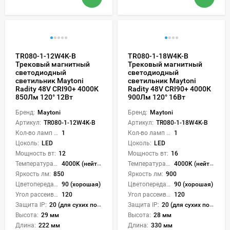
TR080-1-12W4K-B
TR080-1-18W4K-B
Трековый магнитный
Трековый магнитный
светодиодный
светодиодный
светильник Maytoni
светильник Maytoni
Radity 48V CRI90+ 4000К
Radity 48V CRI90+ 4000К
850Лм 120° 12Вт
900Лм 120° 16Вт
Бренд:
Maytoni
Бренд:
Maytoni
Артикул:
TR080-1-12W4K-B
Артикул:
TR080-1-18W4K-B
Кол-во ламп или LED:
1
Кол-во ламп или LED:
1
Цоколь:
LED
Цоколь:
LED
Мощность вт:
12
Мощность вт:
16
Температура света:
4000K (нейтральный)
Температура света:
4000K (нейтральный)
Яркость лм:
850
Яркость лм:
900
Цветопередача (CRI):
90 (хорошая)
Цветопередача (CRI):
90 (хорошая)
Угол рассеивания света °:
120
Угол рассеивания света °:
120
Защита IP:
20 (для сухих пом.)
Защита IP:
20 (для сухих пом.)
Высота:
29 мм
Высота:
28 мм
Длина:
222 мм
Длина:
330 мм