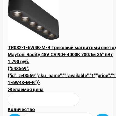
TR082-1-6W4K-M-B Трековый магнитный свето
Maytoni Radity 48V CRI90+ 4000К 700Лм 36° 6Вт
1 790 руб.
{"548569":
{"id":"548569","sku_name":"","available":"1","price":
1-6W4K-M-B"}}
Желаемая цена
Количество