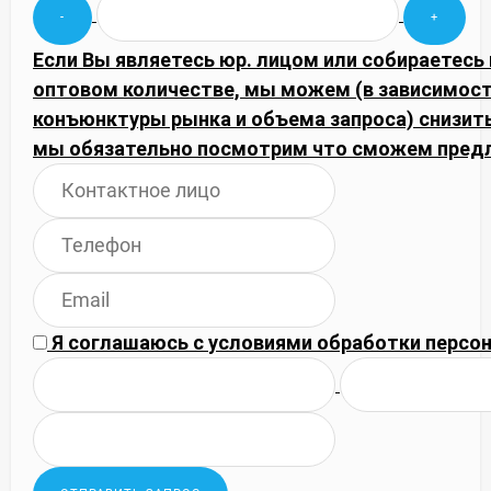
Если Вы являетесь юр. лицом или собираетесь 
оптовом количестве, мы можем (в зависимост
конъюнктуры рынка и объема запроса) снизить
мы обязательно посмотрим что сможем пред
Я соглашаюсь с
условиями обработки
персон