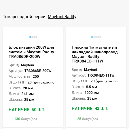
Товары одной серии
Maytoni Radity
:
Блок питания 200W для
Плоский 1м магнитный
системы Maytoni Radity
накладной шинопровод
TRA086DR-200W
Maytoni Radity
TRX084EC-111W
Бренд:
Maytoni
Бренд:
Maytoni
Артикул:
TRA086DR-200W
Артикул:
TRX084EC-111W
Мощность вт:
200
Защита IP:
20 (для сухих пом.)
Защита IP:
20 (для сухих пом.)
Высота:
5.5 мм
Высота:
28 мм
Длина:
1000 мм
Длина:
341 мм
Ширина:
25 мм
Ширина:
25 мм
НАЛИЧИЕ: 43 ШТ.
НАЛИЧИЕ: 50 ШТ.
+
130
бонус(ов)
+
25
бонус(ов)