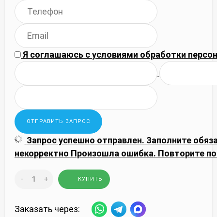
Я соглашаюсь с
условиями обработки
персон
Запрос успешно отправлен.
Заполните обяз
некорректно
Произошла ошибка. Повторите по
-
+
КУПИТЬ
Заказать через: