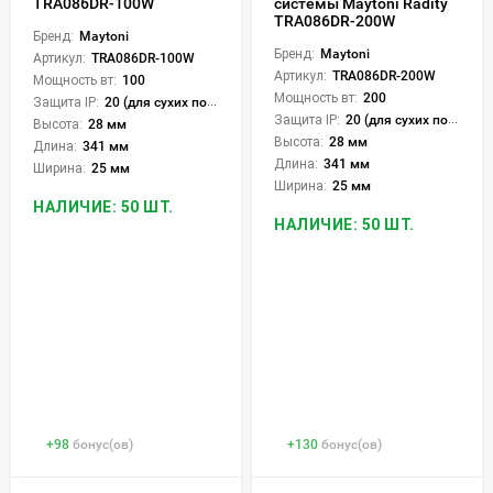
TRA086DR-100W
системы Maytoni Radity
TRA086DR-200W
Бренд:
Maytoni
Бренд:
Maytoni
Артикул:
TRA086DR-100W
Артикул:
TRA086DR-200W
Мощность вт:
100
Мощность вт:
200
Защита IP:
20 (для сухих пом.)
Защита IP:
20 (для сухих пом.)
Высота:
28 мм
Высота:
28 мм
Длина:
341 мм
Длина:
341 мм
Ширина:
25 мм
Ширина:
25 мм
НАЛИЧИЕ: 50 ШТ.
НАЛИЧИЕ: 50 ШТ.
+
98
бонус(ов)
+
130
бонус(ов)