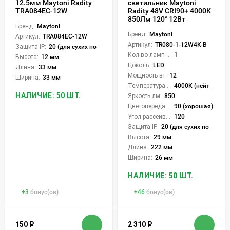
12.5мм Maytoni Radity
светильник Maytoni
TRA084EC-12W
Radity 48V CRI90+ 4000К
850Лм 120° 12Вт
Бренд:
Maytoni
Бренд:
Maytoni
Артикул:
TRA084EC-12W
Артикул:
TR080-1-12W4K-B
Защита IP:
20 (для сухих пом.)
Кол-во ламп или LED:
1
Высота:
12 мм
Цоколь:
LED
Длина:
33 мм
Мощность вт:
12
Ширина:
33 мм
Температура света:
4000K (нейтральный)
НАЛИЧИЕ: 50 ШТ.
Яркость лм:
850
Цветопередача (CRI):
90 (хорошая)
Угол рассеивания света °:
120
Защита IP:
20 (для сухих пом.)
Высота:
29 мм
Длина:
222 мм
Ширина:
26 мм
НАЛИЧИЕ: 50 ШТ.
+
3
бонус(ов)
+
46
бонус(ов)
150
₽
2 310
₽