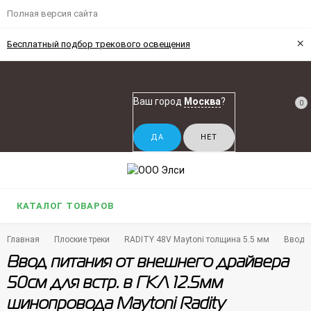
Полная версия сайта
×
Бесплатный подбор трекового освещения
Ваш город
Москва
?
0
КАТАЛОГ ТОВАРОВ
Главная
Плоские треки
RADITY 48V Maytoni толщина 5.5 мм
Ввод п
Ввод питания от внешнего драйвера
50см для встр. в ГКЛ 12.5мм
шинопровода Maytoni Radity