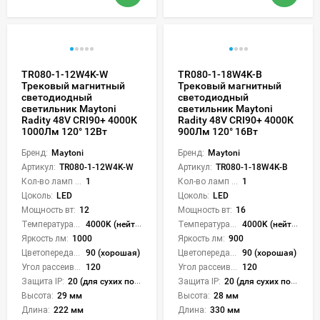
TR080-1-12W4K-W
TR080-1-18W4K-B
Трековый магнитный
Трековый магнитный
светодиодный
светодиодный
светильник Maytoni
светильник Maytoni
Radity 48V CRI90+ 4000К
Radity 48V CRI90+ 4000К
1000Лм 120° 12Вт
900Лм 120° 16Вт
Бренд:
Maytoni
Бренд:
Maytoni
Артикул:
TR080-1-12W4K-W
Артикул:
TR080-1-18W4K-B
Кол-во ламп или LED:
1
Кол-во ламп или LED:
1
Цоколь:
LED
Цоколь:
LED
Мощность вт:
12
Мощность вт:
16
Температура света:
4000K (нейтральный)
Температура света:
4000K (нейтральный)
Яркость лм:
1000
Яркость лм:
900
Цветопередача (CRI):
90 (хорошая)
Цветопередача (CRI):
90 (хорошая)
Угол рассеивания света °:
120
Угол рассеивания света °:
120
Защита IP:
20 (для сухих пом.)
Защита IP:
20 (для сухих пом.)
Высота:
29 мм
Высота:
28 мм
Длина:
222 мм
Длина:
330 мм