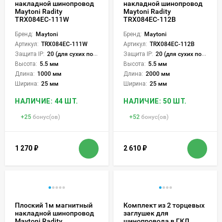
накладной шинопровод
накладной шинопровод
Maytoni Radity
Maytoni Radity
TRX084EC-111W
TRX084EC-112B
Бренд:
Maytoni
Бренд:
Maytoni
Артикул:
TRX084EC-111W
Артикул:
TRX084EC-112B
Защита IP:
20 (для сухих пом.)
Защита IP:
20 (для сухих пом.)
Высота:
5.5 мм
Высота:
5.5 мм
Длина:
1000 мм
Длина:
2000 мм
Ширина:
25 мм
Ширина:
25 мм
НАЛИЧИЕ: 44 ШТ.
НАЛИЧИЕ: 50 ШТ.
+
25
бонус(ов)
+
52
бонус(ов)
1 270
₽
2 610
₽
Плоский 1м магнитный
Комплект из 2 торцевых
накладной шинопровод
заглушек для
Maytoni Radity
шинопровода в ГКЛ