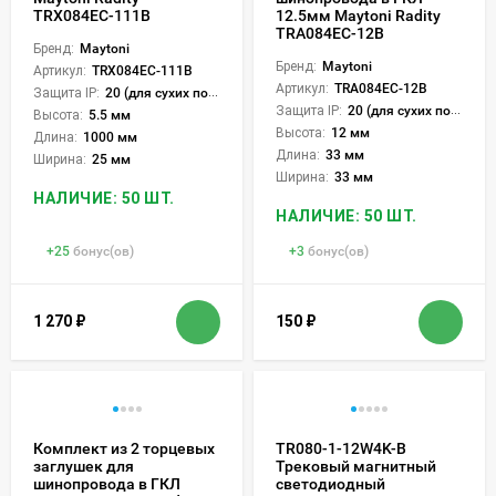
TRX084EC-111B
12.5мм Maytoni Radity
TRA084EC-12B
Бренд:
Maytoni
Бренд:
Maytoni
Артикул:
TRX084EC-111B
Артикул:
TRA084EC-12B
Защита IP:
20 (для сухих пом.)
Защита IP:
20 (для сухих пом.)
Высота:
5.5 мм
Высота:
12 мм
Длина:
1000 мм
Длина:
33 мм
Ширина:
25 мм
Ширина:
33 мм
НАЛИЧИЕ: 50 ШТ.
НАЛИЧИЕ: 50 ШТ.
+
25
бонус(ов)
+
3
бонус(ов)
1 270
₽
150
₽
Комплект из 2 торцевых
TR080-1-12W4K-B
заглушек для
Трековый магнитный
шинопровода в ГКЛ
светодиодный