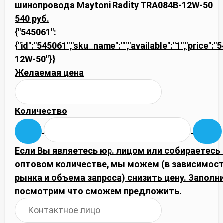
шинопровода Maytoni Radity TRA084B-12W-50
540 руб.
{"545061":
{"id":"545061","sku_name":"","available":"1","price":
12W-50"}}
Желаемая цена
Количество
Если Вы являетесь юр. лицом или собираетесь 
оптовом количестве, мы можем (в зависимос
рынка и объема запроса) снизить цену. Запол
посмотрим что сможем предложить.