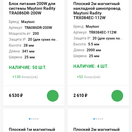
Блок питания 200W для
Плоский 2м магнитный
системы Maytoni Radity
накладной шинопровод
TRA086DR-200W
Maytoni Radity
TRX084EC-112W
Бренд:
Maytoni
Бренд:
Maytoni
Артикул:
TRA086DR-200W
Артикул:
TRX084EC-112W
Мощность вт:
200
Защита IP:
20 (для сухих пом.)
Защита IP:
20 (для сухих пом.)
Высота:
5.5 мм
Высота:
28 мм
Длина:
2000 мм
Длина:
341 мм
Ширина:
25 мм
Ширина:
25 мм
НАЛИЧИЕ: 4 ШТ.
НАЛИЧИЕ: 50 ШТ.
+
130
бонус(ов)
+
52
бонус(ов)
6 530
₽
2 610
₽
Плоский 1м магнитный
Плоский 2м магнитный