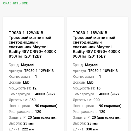
СРАВНИТЬ ВСЕ
TR080-1-12W4K-B
TR080-1-18W4K-B
Трековый магнитный
Трековый магнитный
светодиодный
светодиодный
светильник Maytoni
светильник Maytoni
Radity 48V CRI90+ 4000К
Radity 48V CRI90+ 4000К
850Лм 120° 12Вт
900Лм 120° 16Вт
Бренд:
Maytoni
Бренд:
Maytoni
Артикул:
TR080-1-12W4K-B
Артикул:
TR080-1-18W4K-B
Кол-во ламп или LED:
1
Кол-во ламп или LED:
1
Цоколь:
LED
Цоколь:
LED
Мощность вт:
12
Мощность вт:
16
Температура света:
4000K (нейтральный)
Температура света:
4000K (нейтральный)
Яркость лм:
850
Яркость лм:
900
Цветопередача (CRI):
90 (хорошая)
Цветопередача (CRI):
90 (хорошая)
Угол рассеивания света °:
120
Угол рассеивания света °:
120
Защита IP:
20 (для сухих пом.)
Защита IP:
20 (для сухих пом.)
Высота:
29 мм
Высота:
28 мм
Длина:
222 мм
Длина:
330 мм