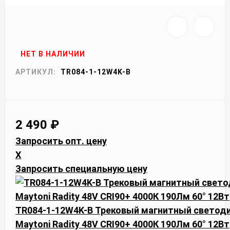
НЕТ В НАЛИЧИИ
АРТИКУЛ:
TR084-1-12W4K-B
2 490
₽
Запросить опт. цену
X
Запросить специальную цену
TR084-1-12W4K-B Трековый магнитный светод
Maytoni Radity 48V CRI90+ 4000К 190Лм 60° 12Вт