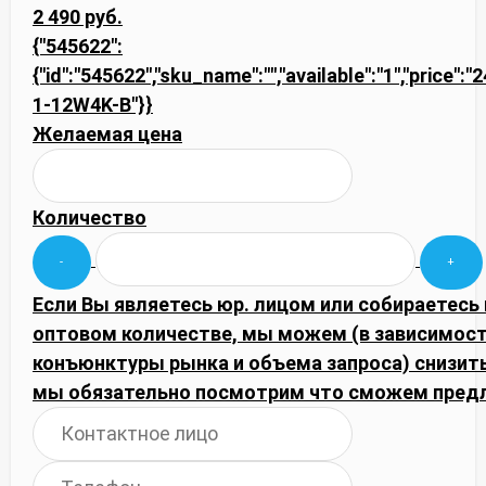
2 490 руб.
{"545622":
{"id":"545622","sku_name":"","available":"1","price":"
1-12W4K-B"}}
Желаемая цена
Количество
Если Вы являетесь юр. лицом или собираетесь 
оптовом количестве, мы можем (в зависимост
конъюнктуры рынка и объема запроса) снизить
мы обязательно посмотрим что сможем пред