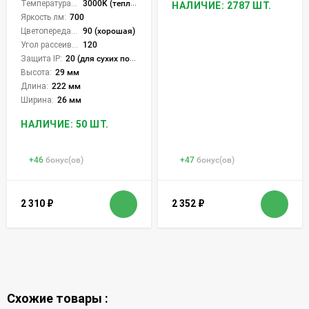
Температура света:
3000K (теплый)
НАЛИЧИЕ: 2787 ШТ.
Яркость лм:
700
Цветопередача (CRI):
90 (хорошая)
Угол рассеивания света °:
120
Защита IP:
20 (для сухих пом.)
Высота:
29 мм
Длина:
222 мм
Ширина:
26 мм
НАЛИЧИЕ: 50 ШТ.
+
46
бонус(ов)
+
47
бонус(ов)
2 310
₽
2 352
₽
Схожие товары :