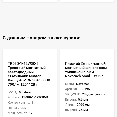
С данным товаром также купили:
TR080-1-12W3K-B
Плоский 2м накладной
Трековый магнитный
магнитный шинопровод
светодиодный
толщиной 5.5мм
светильник Maytoni
Novotech Smal 135195
Radity 48V CRI90+ 3000К
Бренд:
Novotech
700Лм 120° 12Вт
Артикул:
135195
Бренд:
Maytoni
Защита IP:
20 (для сухих пом.)
Артикул:
TR080-1-12W3K-B
Высота:
5.5 мм
Кол-во ламп или LED:
1
Длина:
2000 мм
Цоколь:
LED
Ширина:
25 мм
Мощность вт:
12