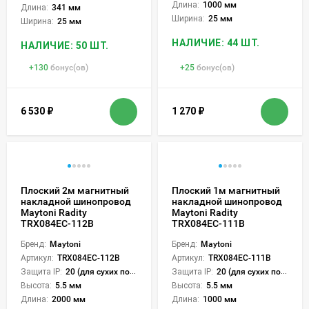
Длина:
1000 мм
Длина:
341 мм
Ширина:
25 мм
Ширина:
25 мм
НАЛИЧИЕ: 44 ШТ.
НАЛИЧИЕ: 50 ШТ.
+
130
бонус(ов)
+
25
бонус(ов)
6 530
₽
1 270
₽
Плоский 2м магнитный
Плоский 1м магнитный
накладной шинопровод
накладной шинопровод
Maytoni Radity
Maytoni Radity
TRX084EC-112B
TRX084EC-111B
Бренд:
Maytoni
Бренд:
Maytoni
Артикул:
TRX084EC-112B
Артикул:
TRX084EC-111B
Защита IP:
20 (для сухих пом.)
Защита IP:
20 (для сухих пом.)
Высота:
5.5 мм
Высота:
5.5 мм
Длина:
2000 мм
Длина:
1000 мм