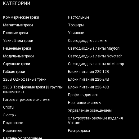
КАТЕГОРИИ
Коммерческие треки
Настольные
Магнитные треки
Торшеры
Плоские треки
Уличные
Узкие 5 мм треки
Светодиодные лампы
Ременные треки
Светодиодные ленты Maytoni
Модульные треки
Светодиодные ленты Novotech
Струнные треки
Светодиодные ленты Arte Lamp
Гибкие треки
Блоки питания 220-12В
220В Однофазные треки
Блоки питания 220-24В
220В Трехфазные треки (3 группы
Блоки питания 220-48В
включения)
Профиль для лент
Готовые трековые системы
Неоновые системы
Споты
Управление освещением
Люстры
Электроустановочные изделия
Подвесные
Voltum
Настенные
Распродажа
Настенно-потолочные