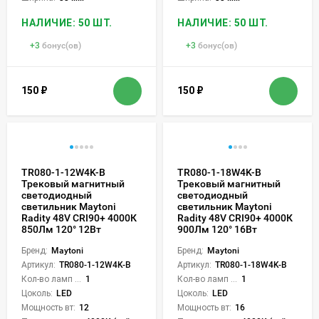
НАЛИЧИЕ: 50 ШТ.
НАЛИЧИЕ: 50 ШТ.
+
3
бонус(ов)
+
3
бонус(ов)
150
₽
150
₽
TR080-1-12W4K-B
TR080-1-18W4K-B
Трековый магнитный
Трековый магнитный
светодиодный
светодиодный
светильник Maytoni
светильник Maytoni
Radity 48V CRI90+ 4000К
Radity 48V CRI90+ 4000К
850Лм 120° 12Вт
900Лм 120° 16Вт
Бренд:
Maytoni
Бренд:
Maytoni
Артикул:
TR080-1-12W4K-B
Артикул:
TR080-1-18W4K-B
Кол-во ламп или LED:
1
Кол-во ламп или LED:
1
Цоколь:
LED
Цоколь:
LED
Мощность вт:
12
Мощность вт:
16