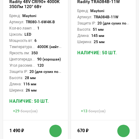
Radity 48V CRI90+ 4000К
Radity TRA084B-11W
350Лм 120° 6Вт
Бренд:
Maytoni
Бренд:
Maytoni
Артикул:
TRA084B-11W
Артикул:
TR080-1-6W4K-B
Защита IP:
20 (для сухих пом.)
Кол-во ламп или LED:
1
Высота:
51 мм
Цоколь:
LED
Длина:
145 мм
Мощность вт:
6
Ширина:
25 мм
Температура света:
4000K (нейтральный)
НАЛИЧИЕ: 50 ШТ.
Яркость лм:
350
Цветопередача (CRI):
90 (хорошая)
Угол рассеивания света °:
120
Защита IP:
20 (для сухих пом.)
Высота:
28 мм
Длина:
116 мм
Ширина:
26 мм
НАЛИЧИЕ: 50 ШТ.
+
29
бонус(ов)
+
13
бонус(ов)
1 490
₽
670
₽