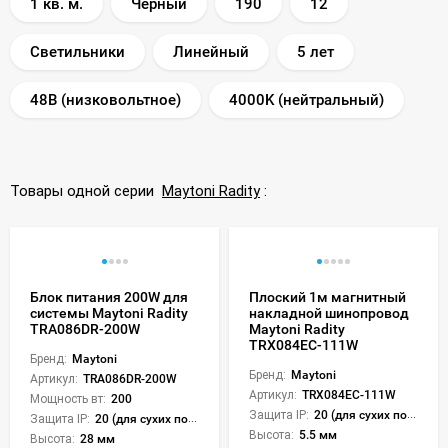
1 кв. м.
Черный
190
12
Светильники
Линейный
5 лет
48В (низковольтное)
4000K (нейтральный)
Товары одной серии
Maytoni Radity
:
Блок питания 200W для
Плоский 1м магнитный
системы Maytoni Radity
накладной шинопровод
TRA086DR-200W
Maytoni Radity
TRX084EC-111W
Бренд:
Maytoni
Бренд:
Maytoni
Артикул:
TRA086DR-200W
Артикул:
TRX084EC-111W
Мощность вт:
200
Защита IP:
20 (для сухих пом.)
Защита IP:
20 (для сухих пом.)
Высота:
5.5 мм
Высота:
28 мм