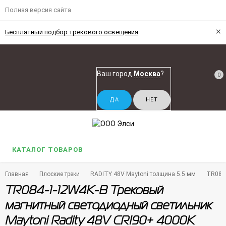
Полная версия сайта
×
Бесплатный подбор трекового освещения
Ваш город
Москва
?
0
КАТАЛОГ ТОВАРОВ
Главная
Плоские треки
RADITY 48V Maytoni толщина 5.5 мм
TR084-
TR084-1-12W4K-B Трековый
магнитный светодиодный светильник
Maytoni Radity 48V CRI90+ 4000К