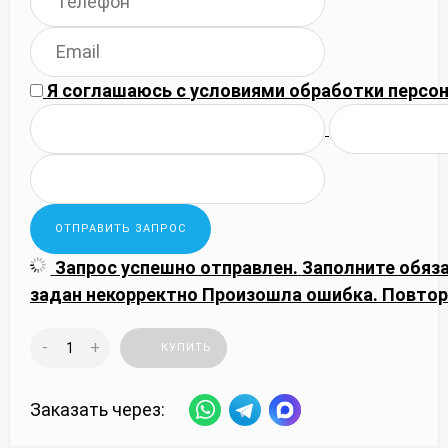
Я соглашаюсь с
условиями обработки
персон
Запрос успешно отправлен.
Заполните обяз
задан некорректно
Произошла ошибка. Повтор
-
+
КУПИТЬ
Заказать через: