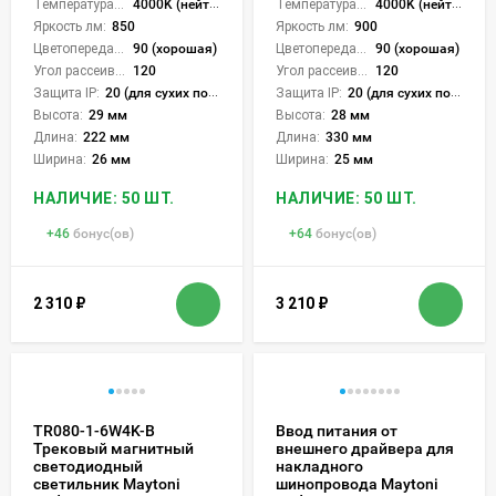
Температура света:
4000K (нейтральный)
Температура света:
4000K (нейтральный)
Яркость лм:
850
Яркость лм:
900
Цветопередача (CRI):
90 (хорошая)
Цветопередача (CRI):
90 (хорошая)
Угол рассеивания света °:
120
Угол рассеивания света °:
120
Защита IP:
20 (для сухих пом.)
Защита IP:
20 (для сухих пом.)
Высота:
29 мм
Высота:
28 мм
Длина:
222 мм
Длина:
330 мм
Ширина:
26 мм
Ширина:
25 мм
НАЛИЧИЕ: 50 ШТ.
НАЛИЧИЕ: 50 ШТ.
+
46
бонус(ов)
+
64
бонус(ов)
2 310
₽
3 210
₽
TR080-1-6W4K-B
Ввод питания от
Трековый магнитный
внешнего драйвера для
светодиодный
накладного
светильник Maytoni
шинопровода Maytoni