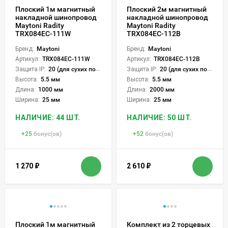
Плоский 1м магнитный
Плоский 2м магнитный
накладной шинопровод
накладной шинопровод
Maytoni Radity
Maytoni Radity
TRX084EC-111W
TRX084EC-112B
Бренд:
Maytoni
Бренд:
Maytoni
Артикул:
TRX084EC-111W
Артикул:
TRX084EC-112B
Защита IP:
20 (для сухих пом.)
Защита IP:
20 (для сухих пом.)
Высота:
5.5 мм
Высота:
5.5 мм
Длина:
1000 мм
Длина:
2000 мм
Ширина:
25 мм
Ширина:
25 мм
НАЛИЧИЕ: 44 ШТ.
НАЛИЧИЕ: 50 ШТ.
+
25
бонус(ов)
+
52
бонус(ов)
1 270
₽
2 610
₽
Плоский 1м магнитный
Комплект из 2 торцевых