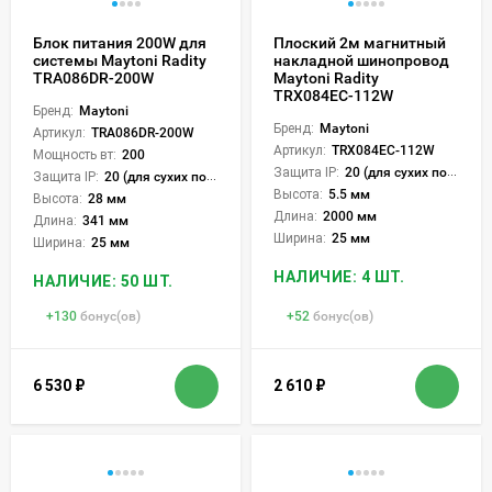
Блок питания 200W для
Плоский 2м магнитный
системы Maytoni Radity
накладной шинопровод
TRA086DR-200W
Maytoni Radity
TRX084EC-112W
Бренд:
Maytoni
Бренд:
Maytoni
Артикул:
TRA086DR-200W
Артикул:
TRX084EC-112W
Мощность вт:
200
Защита IP:
20 (для сухих пом.)
Защита IP:
20 (для сухих пом.)
Высота:
5.5 мм
Высота:
28 мм
Длина:
2000 мм
Длина:
341 мм
Ширина:
25 мм
Ширина:
25 мм
НАЛИЧИЕ: 4 ШТ.
НАЛИЧИЕ: 50 ШТ.
+
130
бонус(ов)
+
52
бонус(ов)
6 530
₽
2 610
₽