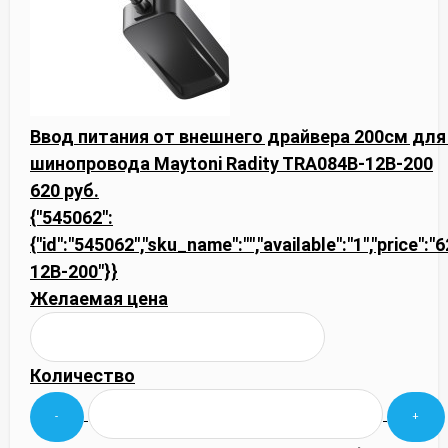
Ввод питания от внешнего драйвера 200см для 
шинопровода Maytoni Radity TRA084B-12B-200
620 руб.
{"545062":
{"id":"545062","sku_name":"","available":"1","price":
12B-200"}}
Желаемая цена
Количество