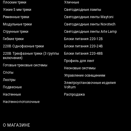
Плоские треки
Уличные
Узкие 5 мм треки
Светодиодные лампы
Ременные треки
Светодиодные ленты Maytoni
Модульные треки
Светодиодные ленты Novotech
Струнные треки
Светодиодные ленты Arte Lamp
Гибкие треки
Блоки питания 220-12В
220В Однофазные треки
Блоки питания 220-24В
220В Трехфазные треки (3 группы
Блоки питания 220-48В
включения)
Профиль для лент
Готовые трековые системы
Неоновые системы
Споты
Управление освещением
Люстры
Электроустановочные изделия
Подвесные
Voltum
Настенные
Распродажа
Настенно-потолочные
О МАГАЗИНЕ