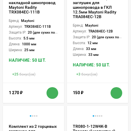
накладной шинопровод
заглушек для
Maytoni Radity
шинопровода в ГКЛ
TRX084EC-111B
12.5мм Maytoni Radity
TRA084EC-12B
Бренд:
Maytoni
Бренд:
Maytoni
Артикул:
TRX084EC-111B
Артикул:
TRA084EC-12B
Защита IP:
20 (для сухих пом.)
Защита IP:
20 (для сухих пом.)
Высота:
5.5 мм
Высота:
12 мм
Длина:
1000 мм
Длина:
33 мм
Ширина:
25 мм
Ширина:
33 мм
НАЛИЧИЕ: 50 ШТ.
НАЛИЧИЕ: 50 ШТ.
+
25
бонус(ов)
+
3
бонус(ов)
1 270
₽
150
₽
Комплект из 2 торцевых
TR080-1-12W4K-B
заглушек для
Трековый магнитный