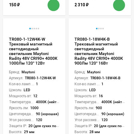
150
₽
2 310
₽
TR080-1-12W4K-W
TR080-1-18W4K-B
Трековый магнитный
Трековый магнитный
светодиодный
светодиодный
светильник Maytoni
светильник Maytoni
Radity 48V CRI90+ 4000К
Radity 48V CRI90+ 4000К
1000Лм 120° 12Вт
900Лм 120° 16Вт
Бренд:
Maytoni
Бренд:
Maytoni
Артикул:
TR080-1-12W4K-W
Артикул:
TR080-1-18W4K-B
Кол-во ламп или LED:
1
Кол-во ламп или LED:
1
Цоколь:
LED
Цоколь:
LED
Мощность вт:
12
Мощность вт:
16
Температура света:
4000K (нейтральный)
Температура света:
4000K (нейтральный)
Яркость лм:
1000
Яркость лм:
900
Цветопередача (CRI):
90 (хорошая)
Цветопередача (CRI):
90 (хорошая)
Угол рассеивания света °:
120
Угол рассеивания света °:
120
Защита IP:
20 (для сухих пом.)
Защита IP:
20 (для сухих пом.)
Высота:
29 мм
Высота:
28 мм