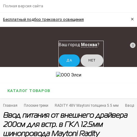
Полная версия сайта
×
Бесплатный подбор трекового освещения
Ваш город
Москва
?
0
КАТАЛОГ ТОВАРОВ
Главная
Плоские треки
RADITY 48V Maytoni толщина 5.5 мм
Ввод п
Ввод питания от внешнего драйвера
200см для встр. в ГКЛ 12.5мм
шинопровода Maytoni Radity