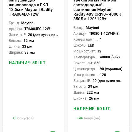
шинопровода в ГКЛ
светодиодный
12.5мм Maytoni Radity
светильник Maytoni
TRA084EC-12W
Radity 48V CRI90+ 4000К
850Лм 120° 12Вт
Бренд:
Maytoni
Бренд:
Maytoni
Артикул:
TRA084EC-12W
Артикул:
TR080-1-12W4K-B
Защита IP:
20 (для сухих пом.)
Кол-во ламп или LED:
1
Высота:
12 мм
Цоколь:
LED
Длина:
33 мм
Мощность вт:
12
Ширина:
33 мм
Температура света:
4000K (нейтральный)
НАЛИЧИЕ: 50 ШТ.
Яркость лм:
850
Цветопередача (CRI):
90 (хорошая)
Угол рассеивания света °:
120
Защита IP:
20 (для сухих пом.)
Высота:
29 мм
Длина:
222 мм
Ширина:
26 мм
НАЛИЧИЕ: 50 ШТ.
+
3
бонус(ов)
+
46
бонус(ов)