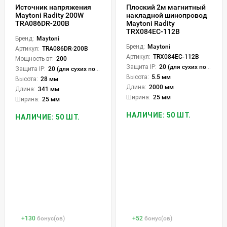
Источник напряжения
Плоский 2м магнитный
Maytoni Radity 200W
накладной шинопровод
TRA086DR-200B
Maytoni Radity
TRX084EC-112B
Бренд:
Maytoni
Бренд:
Maytoni
Артикул:
TRA086DR-200B
Артикул:
TRX084EC-112B
Мощность вт:
200
Защита IP:
20 (для сухих пом.)
Защита IP:
20 (для сухих пом.)
Высота:
5.5 мм
Высота:
28 мм
Длина:
2000 мм
Длина:
341 мм
Ширина:
25 мм
Ширина:
25 мм
НАЛИЧИЕ: 50 ШТ.
НАЛИЧИЕ: 50 ШТ.
+
130
бонус(ов)
+
52
бонус(ов)