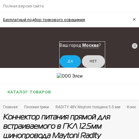
Полная версия сайта
×
Бесплатный подбор трекового освещения
Ваш город
Москва
?
0
КАТАЛОГ ТОВАРОВ
Главная
Плоские треки
RADITY 48V Maytoni толщина 5.5 мм
Коннек
Коннектор питания прямой для
встраиваемого в ГКЛ 12.5мм
шинопровода Maytoni Radity