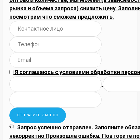
рынка и объема запроса) снизить цену. Запол
посмотрим что сможем предложить.
Я соглашаюсь с
условиями обработки
персон
Запрос успешно отправлен.
Заполните обяз
некорректно
Произошла ошибка. Повторите по