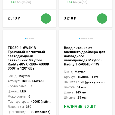
+
46
бонус(ов)
+
64
бонус(ов)
2 310
₽
3 210
₽
TR080-1-6W4K-B
Ввод питания от
Трековый магнитный
внешнего драйвера для
светодиодный
накладного
светильник Maytoni
шинопровода Maytoni
Radity 48V CRI90+ 4000К
Radity TRA084B-11W
350Лм 120° 6Вт
Бренд:
Maytoni
Бренд:
Maytoni
Артикул:
TRA084B-11W
Артикул:
TR080-1-6W4K-B
Защита IP:
20 (для сухих пом.)
Кол-во ламп или LED:
1
Высота:
51 мм
Цоколь:
LED
Длина:
145 мм
Мощность вт:
6
Ширина:
25 мм
Температура света:
4000K (нейтральный)
НАЛИЧИЕ: 50 ШТ.
Яркость лм:
350
Цветопередача (CRI):
90 (хорошая)