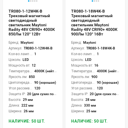
TR080-1-12W4K-B
TR080-1-18W4K-B
Трековый магнитный
Трековый магнитный
светодиодный
светодиодный
светильник Maytoni
светильник Maytoni
Radity 48V CRI90+ 4000К
Radity 48V CRI90+ 4000К
850Лм 120° 12Вт
900Лм 120° 16Вт
Бренд:
Maytoni
Бренд:
Maytoni
Артикул:
TR080-1-12W4K-B
Артикул:
TR080-1-18W4K-B
Кол-во ламп или LED:
1
Кол-во ламп или LED:
1
Цоколь:
LED
Цоколь:
LED
Мощность вт:
12
Мощность вт:
16
Температура света:
4000K (нейтральный)
Температура света:
4000K (нейтральный)
Яркость лм:
850
Яркость лм:
900
Цветопередача (CRI):
90 (хорошая)
Цветопередача (CRI):
90 (хорошая)
Угол рассеивания света °:
120
Угол рассеивания света °:
120
Защита IP:
20 (для сухих пом.)
Защита IP:
20 (для сухих пом.)
Высота:
29 мм
Высота:
28 мм
Длина:
222 мм
Длина:
330 мм
Ширина:
26 мм
Ширина:
25 мм
НАЛИЧИЕ: 50 ШТ.
НАЛИЧИЕ: 50 ШТ.