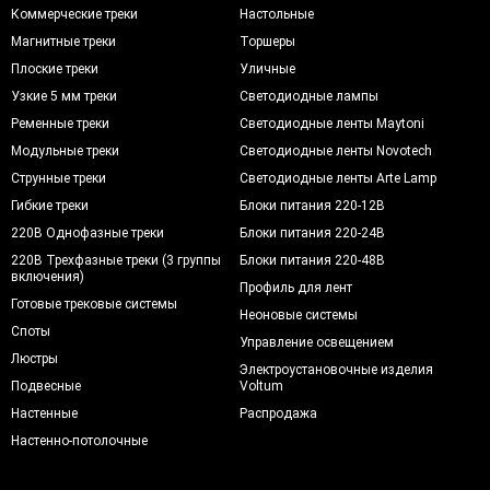
Коммерческие треки
Настольные
Магнитные треки
Торшеры
Плоские треки
Уличные
Узкие 5 мм треки
Светодиодные лампы
Ременные треки
Светодиодные ленты Maytoni
Модульные треки
Светодиодные ленты Novotech
Струнные треки
Светодиодные ленты Arte Lamp
Гибкие треки
Блоки питания 220-12В
220В Однофазные треки
Блоки питания 220-24В
220В Трехфазные треки (3 группы
Блоки питания 220-48В
включения)
Профиль для лент
Готовые трековые системы
Неоновые системы
Споты
Управление освещением
Люстры
Электроустановочные изделия
Подвесные
Voltum
Настенные
Распродажа
Настенно-потолочные