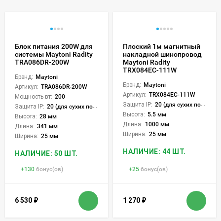
Блок питания 200W для
Плоский 1м магнитный
системы Maytoni Radity
накладной шинопровод
TRA086DR-200W
Maytoni Radity
TRX084EC-111W
Бренд:
Maytoni
Бренд:
Maytoni
Артикул:
TRA086DR-200W
Артикул:
TRX084EC-111W
Мощность вт:
200
Защита IP:
20 (для сухих пом.)
Защита IP:
20 (для сухих пом.)
Высота:
5.5 мм
Высота:
28 мм
Длина:
1000 мм
Длина:
341 мм
Ширина:
25 мм
Ширина:
25 мм
НАЛИЧИЕ: 44 ШТ.
НАЛИЧИЕ: 50 ШТ.
+
130
бонус(ов)
+
25
бонус(ов)
6 530
₽
1 270
₽