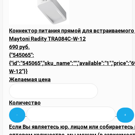
Коннектор питания прямой для встраиваемого
Maytoni Radity TRA084C-W-12
690 руб.
{"545065":
{"id":"545065","sku_name":"","available":"1","price":
W-12"}}
Желаемая цена
Количество
Если Вы являетесь юр. лицом или собираетесь 
оптовом количестве, мы можем (в зависимос