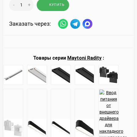
-
+
КУПИТЬ
Заказать через:
Товары серии
Maytoni Radity
: