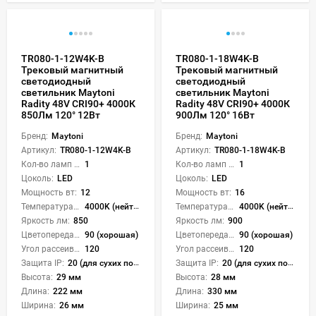
TR080-1-12W4K-B
TR080-1-18W4K-B
Трековый магнитный
Трековый магнитный
светодиодный
светодиодный
светильник Maytoni
светильник Maytoni
Radity 48V CRI90+ 4000К
Radity 48V CRI90+ 4000К
850Лм 120° 12Вт
900Лм 120° 16Вт
Бренд:
Maytoni
Бренд:
Maytoni
Артикул:
TR080-1-12W4K-B
Артикул:
TR080-1-18W4K-B
Кол-во ламп или LED:
1
Кол-во ламп или LED:
1
Цоколь:
LED
Цоколь:
LED
Мощность вт:
12
Мощность вт:
16
Температура света:
4000K (нейтральный)
Температура света:
4000K (нейтральный)
Яркость лм:
850
Яркость лм:
900
Цветопередача (CRI):
90 (хорошая)
Цветопередача (CRI):
90 (хорошая)
Угол рассеивания света °:
120
Угол рассеивания света °:
120
Защита IP:
20 (для сухих пом.)
Защита IP:
20 (для сухих пом.)
Высота:
29 мм
Высота:
28 мм
Длина:
222 мм
Длина:
330 мм
Ширина:
26 мм
Ширина:
25 мм