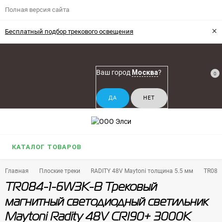
Полная версия сайта
×
Бесплатный подбор трекового освещения
Ваш город
Москва
?
0
КАТАЛОГ ТОВАРОВ
Главная
Плоские треки
RADITY 48V Maytoni толщина 5.5 мм
TR084
TR084-1-6W3K-B Трековый
магнитный светодиодный светильник
Maytoni Radity 48V CRI90+ 3000К