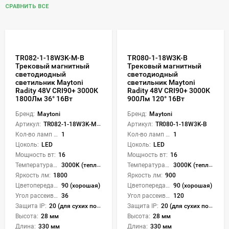
СРАВНИТЬ ВСЕ
TR082-1-18W3K-M-B
TR080-1-18W3K-B
Трековый магнитный
Трековый магнитный
светодиодный
светодиодный
светильник Maytoni
светильник Maytoni
Radity 48V CRI90+ 3000К
Radity 48V CRI90+ 3000К
1800Лм 36° 16Вт
900Лм 120° 16Вт
Бренд:
Maytoni
Бренд:
Maytoni
Артикул:
TR082-1-18W3K-M-B
Артикул:
TR080-1-18W3K-B
Кол-во ламп или LED:
1
Кол-во ламп или LED:
1
Цоколь:
LED
Цоколь:
LED
Мощность вт:
16
Мощность вт:
16
Температура света:
3000K (теплый)
Температура света:
3000K (теплый)
Яркость лм:
1800
Яркость лм:
900
Цветопередача (CRI):
90 (хорошая)
Цветопередача (CRI):
90 (хорошая)
Угол рассеивания света °:
36
Угол рассеивания света °:
120
Защита IP:
20 (для сухих пом.)
Защита IP:
20 (для сухих пом.)
Высота:
28 мм
Высота:
28 мм
Длина:
330 мм
Длина:
330 мм