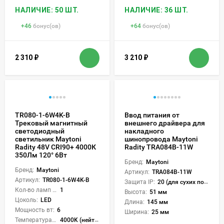
НАЛИЧИЕ: 50 ШТ.
НАЛИЧИЕ: 36 ШТ.
+
46
бонус(ов)
+
64
бонус(ов)
2 310
₽
3 210
₽
TR080-1-6W4K-B
Ввод питания от
Трековый магнитный
внешнего драйвера для
светодиодный
накладного
светильник Maytoni
шинопровода Maytoni
Radity 48V CRI90+ 4000К
Radity TRA084B-11W
350Лм 120° 6Вт
Бренд:
Maytoni
Бренд:
Maytoni
Артикул:
TRA084B-11W
Артикул:
TR080-1-6W4K-B
Защита IP:
20 (для сухих пом.)
Кол-во ламп или LED:
1
Высота:
51 мм
Цоколь:
LED
Длина:
145 мм
Мощность вт:
6
Ширина:
25 мм
Температура света:
4000K (нейтральный)