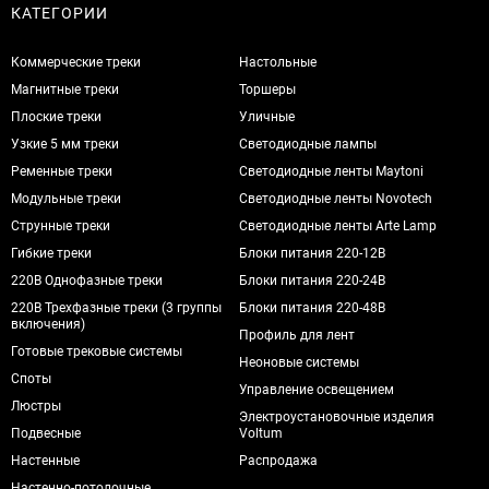
КАТЕГОРИИ
Коммерческие треки
Настольные
Магнитные треки
Торшеры
Плоские треки
Уличные
Узкие 5 мм треки
Светодиодные лампы
Ременные треки
Светодиодные ленты Maytoni
Модульные треки
Светодиодные ленты Novotech
Струнные треки
Светодиодные ленты Arte Lamp
Гибкие треки
Блоки питания 220-12В
220В Однофазные треки
Блоки питания 220-24В
220В Трехфазные треки (3 группы
Блоки питания 220-48В
включения)
Профиль для лент
Готовые трековые системы
Неоновые системы
Споты
Управление освещением
Люстры
Электроустановочные изделия
Подвесные
Voltum
Настенные
Распродажа
Настенно-потолочные