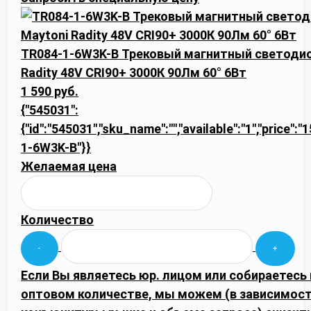
TR084-1-6W3K-B Трековый магнитный светоди
Radity 48V CRI90+ 3000К 90Лм 60° 6Вт
1 590 руб.
{"545031":
{"id":"545031","sku_name":"","available":"1","price":
1-6W3K-B"}}
Желаемая цена
Количество
Если Вы являетесь юр. лицом или собираетесь 
оптовом количестве, мы можем (в зависимост