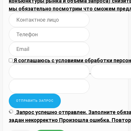
конъюнктуры рынка и объема запроса) снизить
мы обязательно посмотрим что сможем пред
Я соглашаюсь с
условиями обработки
персон
Запрос успешно отправлен.
Заполните обяз
задан некорректно
Произошла ошибка. Повтор