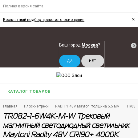
Полная версия сайта
×
Бесплатный подбор трекового освещения
Ваш город
Москва
?
0
КАТАЛОГ ТОВАРОВ
Главная
Плоские треки
RADITY 48V Maytoni толщина 5.5 мм
TR082-
TR082-1-6W4K-M-W Трековый
магнитный светодиодный светильник
Maytoni Radity 48V CRI90+ 4000К