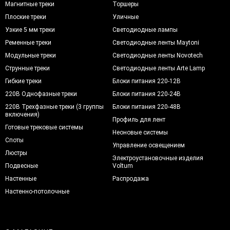
Магнитные треки
Торшеры
Плоские треки
Уличные
Узкие 5 мм треки
Светодиодные лампы
Ременные треки
Светодиодные ленты Maytoni
Модульные треки
Светодиодные ленты Novotech
Струнные треки
Светодиодные ленты Arte Lamp
Гибкие треки
Блоки питания 220-12В
220В Однофазные треки
Блоки питания 220-24В
220В Трехфазные треки (3 группы
Блоки питания 220-48В
включения)
Профиль для лент
Готовые трековые системы
Неоновые системы
Споты
Управление освещением
Люстры
Электроустановочные изделия
Подвесные
Voltum
Настенные
Распродажа
Настенно-потолочные