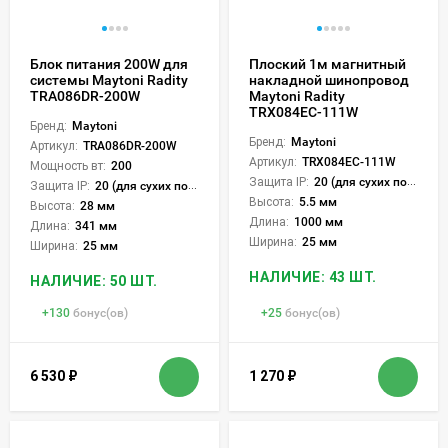
Блок питания 200W для
Плоский 1м магнитный
системы Maytoni Radity
накладной шинопровод
TRA086DR-200W
Maytoni Radity
TRX084EC-111W
Бренд:
Maytoni
Бренд:
Maytoni
Артикул:
TRA086DR-200W
Артикул:
TRX084EC-111W
Мощность вт:
200
Защита IP:
20 (для сухих пом.)
Защита IP:
20 (для сухих пом.)
Высота:
5.5 мм
Высота:
28 мм
Длина:
1000 мм
Длина:
341 мм
Ширина:
25 мм
Ширина:
25 мм
НАЛИЧИЕ: 43 ШТ.
НАЛИЧИЕ: 50 ШТ.
+
130
бонус(ов)
+
25
бонус(ов)
6 530
₽
1 270
₽