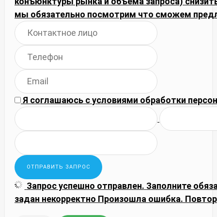
конъюнктуры рынка и объема запроса) снизить
мы обязательно посмотрим что сможем пред
Я соглашаюсь с
условиями обработки
персон
Запрос успешно отправлен.
Заполните обяз
задан некорректно
Произошла ошибка. Повтор