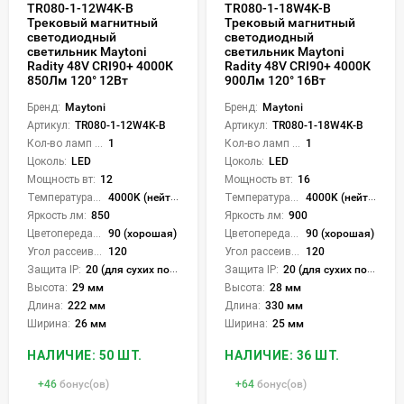
TR080-1-12W4K-B
TR080-1-18W4K-B
Трековый магнитный
Трековый магнитный
светодиодный
светодиодный
светильник Maytoni
светильник Maytoni
Radity 48V CRI90+ 4000К
Radity 48V CRI90+ 4000К
850Лм 120° 12Вт
900Лм 120° 16Вт
Бренд:
Maytoni
Бренд:
Maytoni
Артикул:
TR080-1-12W4K-B
Артикул:
TR080-1-18W4K-B
Кол-во ламп или LED:
1
Кол-во ламп или LED:
1
Цоколь:
LED
Цоколь:
LED
Мощность вт:
12
Мощность вт:
16
Температура света:
4000K (нейтральный)
Температура света:
4000K (нейтральный)
Яркость лм:
850
Яркость лм:
900
Цветопередача (CRI):
90 (хорошая)
Цветопередача (CRI):
90 (хорошая)
Угол рассеивания света °:
120
Угол рассеивания света °:
120
Защита IP:
20 (для сухих пом.)
Защита IP:
20 (для сухих пом.)
Высота:
29 мм
Высота:
28 мм
Длина:
222 мм
Длина:
330 мм
Ширина:
26 мм
Ширина:
25 мм
НАЛИЧИЕ: 50 ШТ.
НАЛИЧИЕ: 36 ШТ.
+
46
бонус(ов)
+
64
бонус(ов)