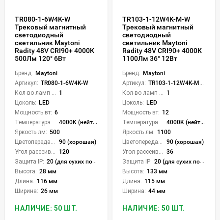
TR080-1-6W4K-W
TR103-1-12W4K-M-W
Трековый магнитный
Трековый магнитный
светодиодный
светодиодный
светильник Maytoni
светильник Maytoni
Radity 48V CRI90+ 4000К
Radity 48V CRI90+ 4000К
500Лм 120° 6Вт
1100Лм 36° 12Вт
Бренд:
Maytoni
Бренд:
Maytoni
Артикул:
TR080-1-6W4K-W
Артикул:
TR103-1-12W4K-M-W
Кол-во ламп или LED:
1
Кол-во ламп или LED:
1
Цоколь:
LED
Цоколь:
LED
Мощность вт:
6
Мощность вт:
12
Температура света:
4000K (нейтральный)
Температура света:
4000K (нейтральный)
Яркость лм:
500
Яркость лм:
1100
Цветопередача (CRI):
90 (хорошая)
Цветопередача (CRI):
90 (хорошая)
Угол рассеивания света °:
120
Угол рассеивания света °:
36
Защита IP:
20 (для сухих пом.)
Защита IP:
20 (для сухих пом.)
Высота:
28 мм
Высота:
133 мм
Длина:
116 мм
Длина:
115 мм
Ширина:
26 мм
Ширина:
44 мм
НАЛИЧИЕ: 50 ШТ.
НАЛИЧИЕ: 50 ШТ.