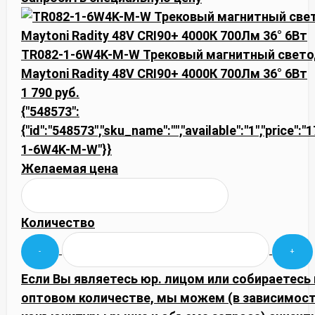
TR082-1-6W4K-M-W Трековый магнитный свет
Maytoni Radity 48V CRI90+ 4000К 700Лм 36° 6Вт
1 790 руб.
{"548573":
{"id":"548573","sku_name":"","available":"1","price":
1-6W4K-M-W"}}
Желаемая цена
Количество
Если Вы являетесь юр. лицом или собираетесь 
оптовом количестве, мы можем (в зависимост