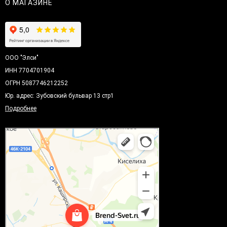
О МАГАЗИНЕ
ООО "Элси"
ИНН 7704701904
ОГРН 5087746212252
Юр. адрес: Зубовский бульвар 13 стр1
Подробнее