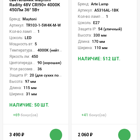
Бренд:
Arte Lamp
Radity 48V CRI90+ 4000К
450Лм 36° 5Вт
Артикул:
A5316AL-1BK
Кол-во ламп или LED:
1
Бренд:
Maytoni
Цоколь:
E27
Артикул:
TR103-1-5W4K-M-W
Защита IP:
54 (уличный)
Кол-во ламп или LED:
1
Высота:
330 мм
Цоколь:
LED
Длина:
170 мм
Мощность вт:
5
Ширина:
110 мм
Температура света:
4000K (нейтральный)
Яркость лм:
450
НАЛИЧИЕ: 512 ШТ.
Цветопередача (CRI):
90 (хорошая)
Угол рассеивания света °:
36
Защита IP:
20 (для сухих пом.)
Высота:
97 мм
Длина:
115 мм
Ширина:
31 мм
НАЛИЧИЕ: 50 ШТ.
+
69
бонус(ов)
+
41
бонус(ов)
3 490
₽
2 060
₽