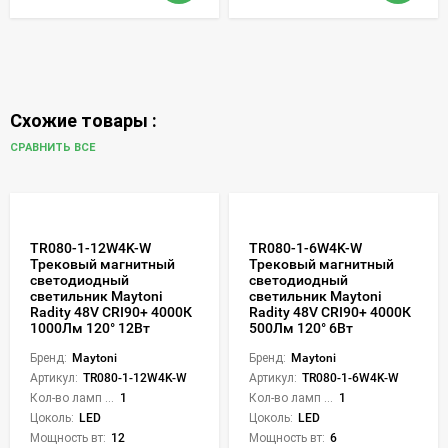
Схожие товары :
СРАВНИТЬ ВСЕ
TR080-1-12W4K-W
TR080-1-6W4K-W
Трековый магнитный
Трековый магнитный
светодиодный
светодиодный
светильник Maytoni
светильник Maytoni
Radity 48V CRI90+ 4000К
Radity 48V CRI90+ 4000К
1000Лм 120° 12Вт
500Лм 120° 6Вт
Бренд:
Maytoni
Бренд:
Maytoni
Артикул:
TR080-1-12W4K-W
Артикул:
TR080-1-6W4K-W
Кол-во ламп или LED:
1
Кол-во ламп или LED:
1
Цоколь:
LED
Цоколь:
LED
Мощность вт:
12
Мощность вт:
6