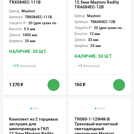
TRX084EC-111B
12.5мм Maytoni Radity
TRA084EC-12B
Бренд:
Maytoni
Бренд:
Maytoni
Артикул:
TRX084EC-111B
Артикул:
TRA084EC-12B
Защита IP:
20 (для сухих пом.)
Защита IP:
20 (для сухих пом.)
Высота:
5.5 мм
Высота:
12 мм
Длина:
1000 мм
Длина:
33 мм
Ширина:
25 мм
Ширина:
33 мм
НАЛИЧИЕ: 50 ШТ.
НАЛИЧИЕ: 50 ШТ.
+
25
бонус(ов)
+
3
бонус(ов)
1 270
₽
150
₽
Комплект из 2 торцевых
TR080-1-12W4K-B
заглушек для
Трековый магнитный
шинопровода в ГКЛ
светодиодный
12.5мм Maytoni Radity
светильник Maytoni