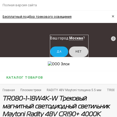
Полная версия сайта
×
Бесплатный подбор трекового освещения
Ваш город
Москва
?
0
КАТАЛОГ ТОВАРОВ
Главная
Плоские треки
RADITY 48V Maytoni толщина 5.5 мм
TR080-
TR080-1-18W4K-W Трековый
магнитный светодиодный светильник
Maytoni Radity 48V CRI90+ 4000К