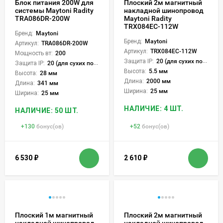
Блок питания 200W для
Плоский 2м магнитный
системы Maytoni Radity
накладной шинопровод
TRA086DR-200W
Maytoni Radity
TRX084EC-112W
Бренд:
Maytoni
Бренд:
Maytoni
Артикул:
TRA086DR-200W
Артикул:
TRX084EC-112W
Мощность вт:
200
Защита IP:
20 (для сухих пом.)
Защита IP:
20 (для сухих пом.)
Высота:
5.5 мм
Высота:
28 мм
Длина:
2000 мм
Длина:
341 мм
Ширина:
25 мм
Ширина:
25 мм
НАЛИЧИЕ: 4 ШТ.
НАЛИЧИЕ: 50 ШТ.
+
130
бонус(ов)
+
52
бонус(ов)
6 530
₽
2 610
₽
Плоский 1м магнитный
Плоский 2м магнитный
накладной шинопровод
накладной шинопровод