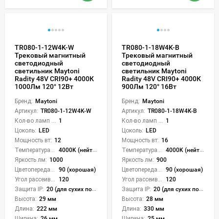
TR080-1-12W4K-W
TR080-1-18W4K-B
Трековый магнитный
Трековый магнитный
светодиодный
светодиодный
светильник Maytoni
светильник Maytoni
Radity 48V CRI90+ 4000К
Radity 48V CRI90+ 4000К
1000Лм 120° 12Вт
900Лм 120° 16Вт
Бренд:
Maytoni
Бренд:
Maytoni
Артикул:
TR080-1-12W4K-W
Артикул:
TR080-1-18W4K-B
Кол-во ламп или LED:
1
Кол-во ламп или LED:
1
Цоколь:
LED
Цоколь:
LED
Мощность вт:
12
Мощность вт:
16
Температура света:
4000K (нейтральный)
Температура света:
4000K (нейтральный)
Яркость лм:
1000
Яркость лм:
900
Цветопередача (CRI):
90 (хорошая)
Цветопередача (CRI):
90 (хорошая)
Угол рассеивания света °:
120
Угол рассеивания света °:
120
Защита IP:
20 (для сухих пом.)
Защита IP:
20 (для сухих пом.)
Высота:
29 мм
Высота:
28 мм
Длина:
222 мм
Длина:
330 мм
Ширина:
26 мм
Ширина:
25 мм