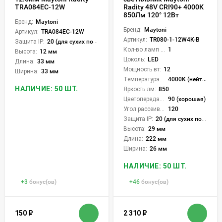
TRA084EC-12W
Radity 48V CRI90+ 4000К
850Лм 120° 12Вт
Бренд:
Maytoni
Бренд:
Maytoni
Артикул:
TRA084EC-12W
Артикул:
TR080-1-12W4K-B
Защита IP:
20 (для сухих пом.)
Кол-во ламп или LED:
1
Высота:
12 мм
Цоколь:
LED
Длина:
33 мм
Мощность вт:
12
Ширина:
33 мм
Температура света:
4000K (нейтральный)
НАЛИЧИЕ: 50 ШТ.
Яркость лм:
850
Цветопередача (CRI):
90 (хорошая)
Угол рассеивания света °:
120
Защита IP:
20 (для сухих пом.)
Высота:
29 мм
Длина:
222 мм
Ширина:
26 мм
НАЛИЧИЕ: 50 ШТ.
+
3
бонус(ов)
+
46
бонус(ов)
150
₽
2 310
₽