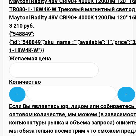
TR080-1-18W4K-W Трековый магнитный светод
Maytoni Radity 48V CRI90+ 4000К 1200Лм 120° 1
3 210 руб.
{"548849":
{"id":"548849","sku_name":"","available":"1","price":
1-18W4K-W"}}
Желаемая цена
Количество
Если Вы являетесь юр. лицом или собираетесь 
оптовом количестве, мы можем (в зависимост
конъюнктуры рынка и объема запроса) снизить
мы обязательно посмотрим что сможем пред