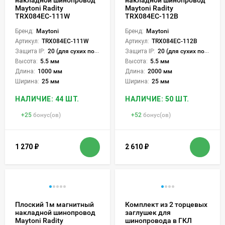
Maytoni Radity
Maytoni Radity
TRX084EC-111W
TRX084EC-112B
Бренд:
Maytoni
Бренд:
Maytoni
Артикул:
TRX084EC-111W
Артикул:
TRX084EC-112B
Защита IP:
20 (для сухих пом.)
Защита IP:
20 (для сухих пом.)
Высота:
5.5 мм
Высота:
5.5 мм
Длина:
1000 мм
Длина:
2000 мм
Ширина:
25 мм
Ширина:
25 мм
НАЛИЧИЕ: 44 ШТ.
НАЛИЧИЕ: 50 ШТ.
+
25
бонус(ов)
+
52
бонус(ов)
1 270
₽
2 610
₽
Плоский 1м магнитный
Комплект из 2 торцевых
накладной шинопровод
заглушек для
Maytoni Radity
шинопровода в ГКЛ