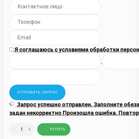
Я соглашаюсь с
условиями обработки
персон
Запрос успешно отправлен.
Заполните обяз
задан некорректно
Произошла ошибка. Повтор
-
+
КУПИТЬ