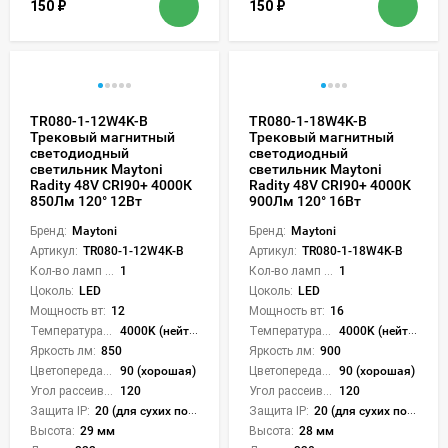
150
₽
150
₽
TR080-1-12W4K-B
TR080-1-18W4K-B
Трековый магнитный
Трековый магнитный
светодиодный
светодиодный
светильник Maytoni
светильник Maytoni
Radity 48V CRI90+ 4000К
Radity 48V CRI90+ 4000К
850Лм 120° 12Вт
900Лм 120° 16Вт
Бренд:
Maytoni
Бренд:
Maytoni
Артикул:
TR080-1-12W4K-B
Артикул:
TR080-1-18W4K-B
Кол-во ламп или LED:
1
Кол-во ламп или LED:
1
Цоколь:
LED
Цоколь:
LED
Мощность вт:
12
Мощность вт:
16
Температура света:
4000K (нейтральный)
Температура света:
4000K (нейтральный)
Яркость лм:
850
Яркость лм:
900
Цветопередача (CRI):
90 (хорошая)
Цветопередача (CRI):
90 (хорошая)
Угол рассеивания света °:
120
Угол рассеивания света °:
120
Защита IP:
20 (для сухих пом.)
Защита IP:
20 (для сухих пом.)
Высота:
29 мм
Высота:
28 мм