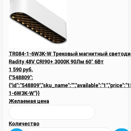
TR084-1-6W3K-W Трековый магнитный светоди
Radity 48V CRI90+ 3000К 90Лм 60° 6Вт
1 590 руб.
{"548809":
{"id":"548809","sku_name":"","available":"1","price":
1-6W3K-W"}}
Желаемая цена
Количество