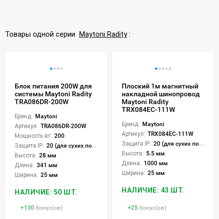
Товары одной серии
Maytoni Radity
:
Блок питания 200W для
Плоский 1м магнитный
системы Maytoni Radity
накладной шинопровод
TRA086DR-200W
Maytoni Radity
TRX084EC-111W
Бренд:
Maytoni
Бренд:
Maytoni
Артикул:
TRA086DR-200W
Артикул:
TRX084EC-111W
Мощность вт:
200
Защита IP:
20 (для сухих пом.)
Защита IP:
20 (для сухих пом.)
Высота:
5.5 мм
Высота:
28 мм
Длина:
1000 мм
Длина:
341 мм
Ширина:
25 мм
Ширина:
25 мм
НАЛИЧИЕ: 43 ШТ.
НАЛИЧИЕ: 50 ШТ.
+
130
бонус(ов)
+
25
бонус(ов)