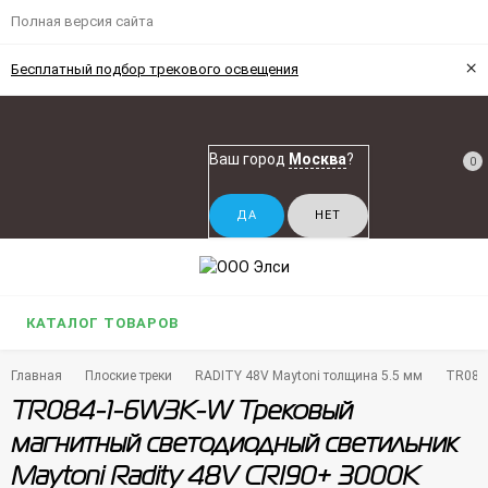
Полная версия сайта
×
Бесплатный подбор трекового освещения
Ваш город
Москва
?
0
КАТАЛОГ ТОВАРОВ
Главная
Плоские треки
RADITY 48V Maytoni толщина 5.5 мм
TR084-
TR084-1-6W3K-W Трековый
магнитный светодиодный светильник
Maytoni Radity 48V CRI90+ 3000К