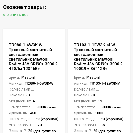
Схожие товары :
СРАВНИТЬ ВСЕ
TR080-1-6W3K-W
TR103-1-12W3K-M-W
Трековый магнитный
Трековый магнитный
светодиодный
светодиодный
светильник Maytoni
светильник Maytoni
Radity 48V CRI90+ 3000К
Radity 48V CRI90+ 3000К
450Лм 120° 6Вт
1000Лм 36° 12Вт
Бренд:
Maytoni
Бренд:
Maytoni
Артикул:
TR080-1-6W3K-W
Артикул:
TR103-1-12W3K-M-W
Кол-во ламп или LED:
1
Кол-во ламп или LED:
1
Цоколь:
LED
Цоколь:
LED
Мощность вт:
6
Мощность вт:
12
Температура света:
3000K (теплый)
Температура света:
3000K (теплый)
Яркость лм:
450
Яркость лм:
1000
Цветопередача (CRI):
90 (хорошая)
Цветопередача (CRI):
90 (хорошая)
Угол рассеивания света °:
120
Угол рассеивания света °:
36
Защита IP:
20 (для сухих пом.)
Защита IP:
20 (для сухих пом.)