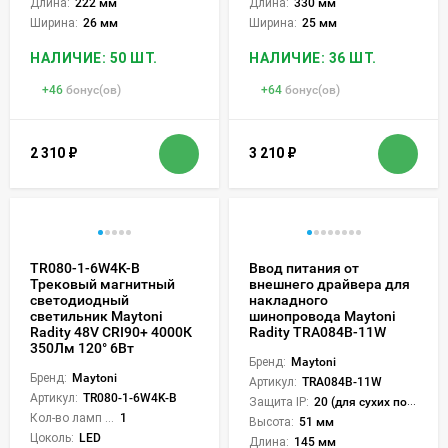
Длина:
222 мм
Длина:
330 мм
Ширина:
26 мм
Ширина:
25 мм
НАЛИЧИЕ: 50 ШТ.
НАЛИЧИЕ: 36 ШТ.
+
46
бонус(ов)
+
64
бонус(ов)
2 310
₽
3 210
₽
TR080-1-6W4K-B
Ввод питания от
Трековый магнитный
внешнего драйвера для
светодиодный
накладного
светильник Maytoni
шинопровода Maytoni
Radity 48V CRI90+ 4000К
Radity TRA084B-11W
350Лм 120° 6Вт
Бренд:
Maytoni
Бренд:
Maytoni
Артикул:
TRA084B-11W
Артикул:
TR080-1-6W4K-B
Защита IP:
20 (для сухих пом.)
Кол-во ламп или LED:
1
Высота:
51 мм
Цоколь:
LED
Длина:
145 мм