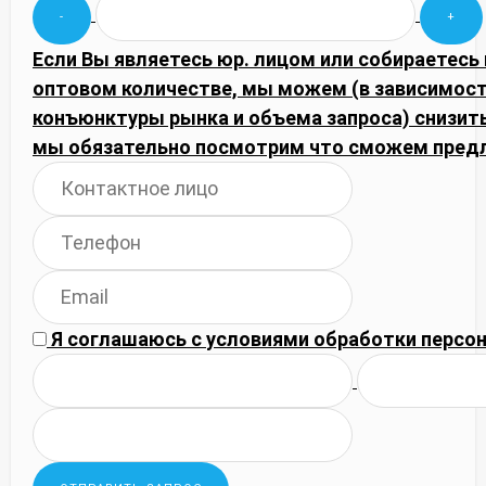
Если Вы являетесь юр. лицом или собираетесь 
оптовом количестве, мы можем (в зависимост
конъюнктуры рынка и объема запроса) снизить
мы обязательно посмотрим что сможем пред
Я соглашаюсь с
условиями обработки
персон