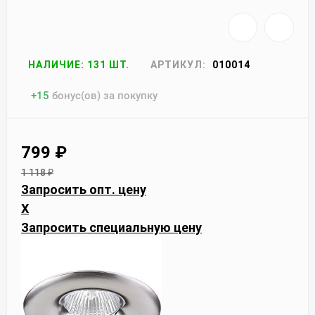
НАЛИЧИЕ: 131 ШТ.
АРТИКУЛ:
010014
+
15
бонус(ов) за покупку
799
₽
1 118
₽
Запросить опт. цену
X
Запросить специальную цену