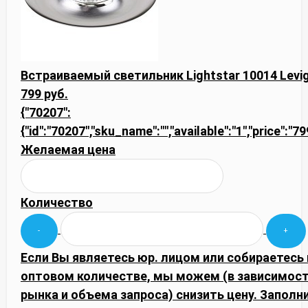
Встраиваемый светильник Lightstar 10014 Levi
799 руб.
{"70207":
{"id":"70207","sku_name":"","available":"1","price":"7
Желаемая цена
Количество
Если Вы являетесь юр. лицом или собираетесь 
оптовом количестве, мы можем (в зависимос
рынка и объема запроса) снизить цену. Запол