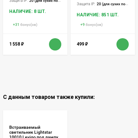
Защита IP:
20 (для сухих пом.)
Защита IP:
20 (для сухих пом.)
НАЛИЧИЕ: 8 ШТ.
НАЛИЧИЕ: 851 ШТ.
+
31
бонус(ов)
+
9
бонус(ов)
1 558
₽
499
₽
С данным товаром также купили:
Встраиваемый
светильник Lightstar
10010 Levigo под лампу