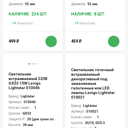
Диаметр:
92 мм
Диаметр:
92 мм
НАЛИЧИЕ: 234 ШТ.
НАЛИЧИЕ: 8 ШТ.
+
9
бонус(ов)
+
9
бонус(ов)
499
₽
459
₽
Светильник точечный
Светильник
встраиваемый
встраиваемый 220В
декоративный под
GX53 15W Levigo
заменяемые
Lightstar 010046
галогенные или LED
лампы Levigo Lightstar
Бренд:
Lightstar
010021
Артикул:
010046
Бренд:
Lightstar
Кол-во ламп или LED:
1
Артикул:
010021
Цоколь:
GX53
Кол-во ламп или LED:
1
Защита IP:
20 (для сухих пом.)
Цоколь:
GU10, GU5.3
Высота:
36 мм