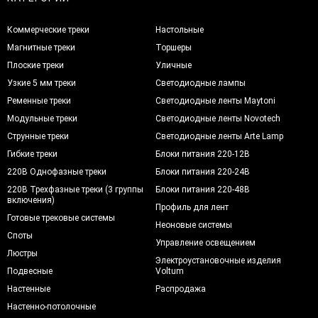
Коммерческие треки
Настольные
Магнитные треки
Торшеры
Плоские треки
Уличные
Узкие 5 мм треки
Светодиодные лампы
Ременные треки
Светодиодные ленты Maytoni
Модульные треки
Светодиодные ленты Novotech
Струнные треки
Светодиодные ленты Arte Lamp
Гибкие треки
Блоки питания 220-12В
220В Однофазные треки
Блоки питания 220-24В
220В Трехфазные треки (3 группы
Блоки питания 220-48В
включения)
Профиль для лент
Готовые трековые системы
Неоновые системы
Споты
Управление освещением
Люстры
Электроустановочные изделия
Подвесные
Voltum
Настенные
Распродажа
Настенно-потолочные