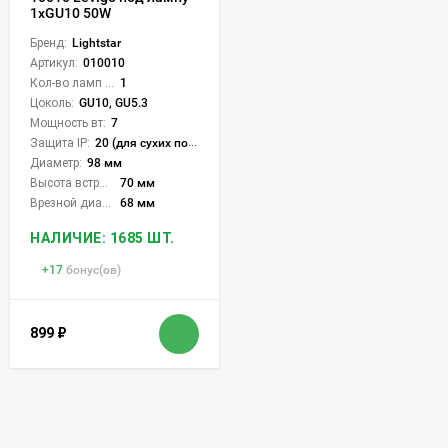
1xGU10 50W
Бренд:
Lightstar
Артикул:
010010
Кол-во ламп или LED:
1
Цоколь:
GU10, GU5.3
Мощность вт:
7
Защита IP:
20 (для сухих пом.)
Диаметр:
98 мм
Высота встройки:
70 мм
Врезной диаметр:
68 мм
НАЛИЧИЕ: 1685 ШТ.
+
17
бонус(ов)
899
₽