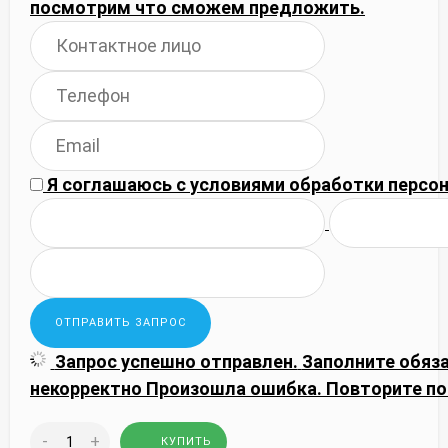
посмотрим что сможем предложить.
Я соглашаюсь с
условиями обработки
персон
Запрос успешно отправлен.
Заполните обяз
некорректно
Произошла ошибка. Повторите по
-
+
КУПИТЬ