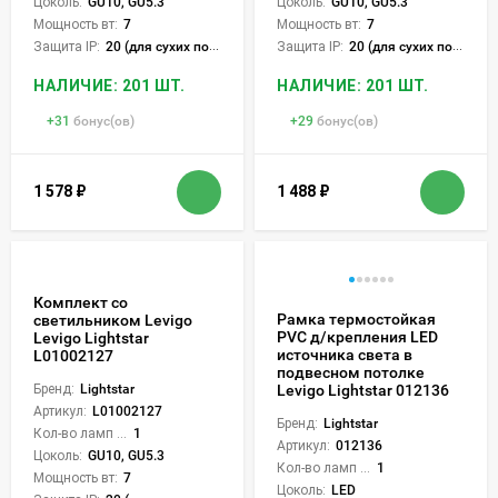
Цоколь:
GU10, GU5.3
Цоколь:
GU10, GU5.3
Мощность вт:
7
Мощность вт:
7
Защита IP:
20 (для сухих пом.)
Защита IP:
20 (для сухих пом.)
НАЛИЧИЕ: 201 ШТ.
НАЛИЧИЕ: 201 ШТ.
+
31
бонус(ов)
+
29
бонус(ов)
1 578
₽
1 488
₽
Комплект со
Рамка термостойкая
светильником Levigo
PVC д/крепления LED
Levigo Lightstar
источника света в
L01002127
подвесном потолке
Бренд:
Lightstar
Levigo Lightstar 012136
Артикул:
L01002127
Бренд:
Lightstar
Кол-во ламп или LED:
1
Артикул:
012136
Цоколь:
GU10, GU5.3
Кол-во ламп или LED:
1
Мощность вт:
7
Цоколь:
LED