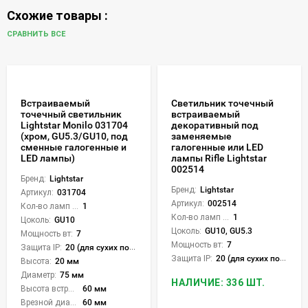
Схожие товары :
СРАВНИТЬ ВСЕ
Встраиваемый
Светильник точечный
точечный светильник
встраиваемый
Lightstar Monilo 031704
декоративный под
(хром, GU5.3/GU10, под
заменяемые
сменные галогенные и
галогенные или LED
LED лампы)
лампы Rifle Lightstar
002514
Бренд:
Lightstar
Бренд:
Lightstar
Артикул:
031704
Артикул:
002514
Кол-во ламп или LED:
1
Кол-во ламп или LED:
1
Цоколь:
GU10
Цоколь:
GU10, GU5.3
Мощность вт:
7
Мощность вт:
7
Защита IP:
20 (для сухих пом.)
Защита IP:
20 (для сухих пом.)
Высота:
20 мм
Диаметр:
75 мм
НАЛИЧИЕ: 336 ШТ.
Высота встройки:
60 мм
Врезной диаметр:
60 мм