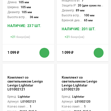
Мощность вт:
7
Длина:
105 мм
Защита IP:
20 (для сухих пом.)
Ширина:
105 мм
Диаметр:
89 мм
Диаметр:
105 мм
Высота встройки:
100 мм
Высота встройки:
36 мм
Врезной диаметр:
65 мм
НАЛИЧИЕ: 237 ШТ.
НАЛИЧИЕ: 201 ШТ.
+
21
бонус(ов)
+
21
бонус(ов)
1 099
₽
1 099
₽
Комплект со
Комплект со
светильником Levigo
светильником Levigo
Levigo Lightstar
Levigo Lightstar
L01002121
L01002120
Бренд:
Lightstar
Бренд:
Lightstar
Артикул:
L01002121
Артикул:
L01002120
Кол-во ламп или LED:
1
Кол-во ламп или LED:
1