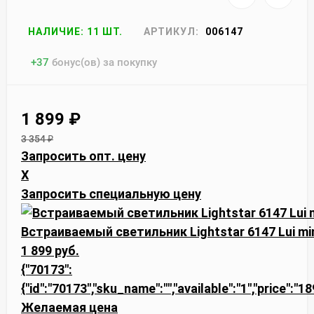
НАЛИЧИЕ: 11 ШТ.
АРТИКУЛ:
006147
+
37
бонус(ов) за покупку
1 899
₽
3 354
₽
Запросить опт. цену
X
Запросить специальную цену
Встраиваемый светильник Lightstar 6147 Lui mi
1 899 руб.
{"70173":
{"id":"70173","sku_name":"","available":"1","price":"1
Желаемая цена