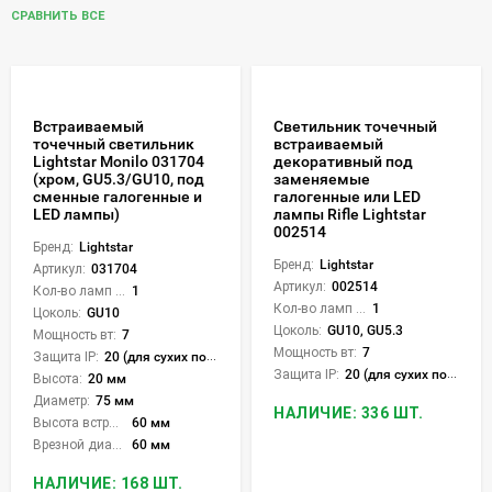
СРАВНИТЬ ВСЕ
Встраиваемый
Светильник точечный
точечный светильник
встраиваемый
Lightstar Monilo 031704
декоративный под
(хром, GU5.3/GU10, под
заменяемые
сменные галогенные и
галогенные или LED
LED лампы)
лампы Rifle Lightstar
002514
Бренд:
Lightstar
Бренд:
Lightstar
Артикул:
031704
Артикул:
002514
Кол-во ламп или LED:
1
Кол-во ламп или LED:
1
Цоколь:
GU10
Цоколь:
GU10, GU5.3
Мощность вт:
7
Мощность вт:
7
Защита IP:
20 (для сухих пом.)
Защита IP:
20 (для сухих пом.)
Высота:
20 мм
Диаметр:
75 мм
НАЛИЧИЕ: 336 ШТ.
Высота встройки:
60 мм
Врезной диаметр:
60 мм
НАЛИЧИЕ: 168 ШТ.