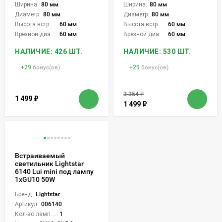
Ширина:
80 мм
Ширина:
80 мм
Диаметр:
80 мм
Диаметр:
80 мм
Высота встройки:
60 мм
Высота встройки:
60 мм
Врезной диаметр:
60 мм
Врезной диаметр:
60 мм
НАЛИЧИЕ: 426 ШТ.
НАЛИЧИЕ: 530 ШТ.
+
29
бонус(ов)
+
29
бонус(ов)
3 354
₽
1 499
₽
1 499
₽
Встраиваемый
светильник Lightstar
6140 Lui mini под лампу
1xGU10 50W
Бренд:
Lightstar
Артикул:
006140
Кол-во ламп или LED:
1