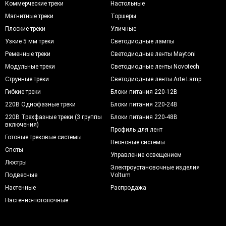
Коммерческие треки
Настольные
Магнитные треки
Торшеры
Плоские треки
Уличные
Узкие 5 мм треки
Светодиодные лампы
Ременные треки
Светодиодные ленты Maytoni
Модульные треки
Светодиодные ленты Novotech
Струнные треки
Светодиодные ленты Arte Lamp
Гибкие треки
Блоки питания 220-12В
220В Однофазные треки
Блоки питания 220-24В
220В Трехфазные треки (3 группы
Блоки питания 220-48В
включения)
Профиль для лент
Готовые трековые системы
Неоновые системы
Споты
Управление освещением
Люстры
Электроустановочные изделия
Подвесные
Voltum
Настенные
Распродажа
Настенно-потолочные