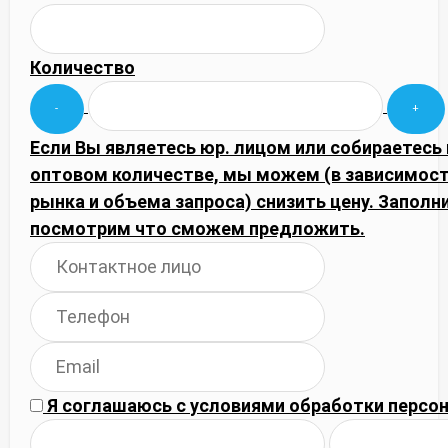
Количество
Если Вы являетесь юр. лицом или собираетесь 
оптовом количестве, мы можем (в зависимос
рынка и объема запроса) снизить цену. Запол
посмотрим что сможем предложить.
Я соглашаюсь с
условиями обработки
персон