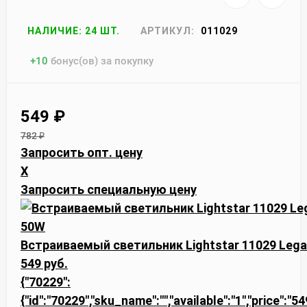
НАЛИЧИЕ: 24 ШТ.
АРТИКУЛ:
011029
+
10
бонус(ов) за покупку
549
₽
782
₽
Запросить опт. цену
X
Запросить специальную цену
Встраиваемый светильник Lightstar 11029 Lega
549 руб.
{"70229":
{"id":"70229","sku_name":"","available":"1","price":"5