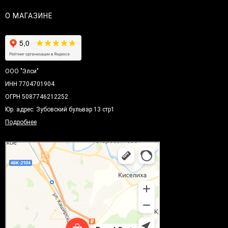
О МАГАЗИНЕ
ООО "Элси"
ИНН 7704701904
ОГРН 5087746212252
Юр. адрес: Зубовский бульвар 13 стр1
Подробнее