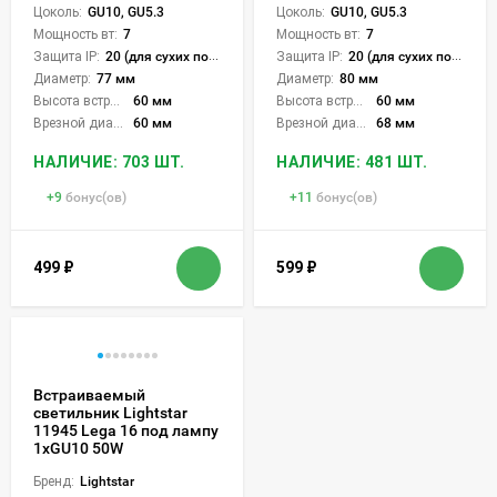
Цоколь:
GU10, GU5.3
Цоколь:
GU10, GU5.3
Мощность вт:
7
Мощность вт:
7
Защита IP:
20 (для сухих пом.)
Защита IP:
20 (для сухих пом.)
Диаметр:
77 мм
Диаметр:
80 мм
Высота встройки:
60 мм
Высота встройки:
60 мм
Врезной диаметр:
60 мм
Врезной диаметр:
68 мм
НАЛИЧИЕ: 703 ШТ.
НАЛИЧИЕ: 481 ШТ.
+
9
бонус(ов)
+
11
бонус(ов)
499
₽
599
₽
Встраиваемый
светильник Lightstar
11945 Lega 16 под лампу
1xGU10 50W
Бренд:
Lightstar