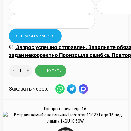
Запрос успешно отправлен.
Заполните обяз
задан некорректно
Произошла ошибка. Повтор
-
+
КУПИТЬ
Заказать через:
Товары серии
Lega 16
: