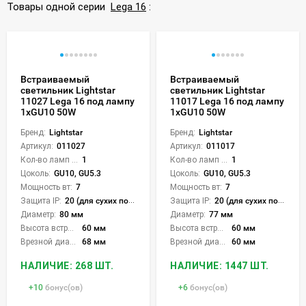
Товары одной серии
Lega 16
:
Встраиваемый
Встраиваемый
светильник Lightstar
светильник Lightstar
11027 Lega 16 под лампу
11017 Lega 16 под лампу
1xGU10 50W
1xGU10 50W
Бренд:
Lightstar
Бренд:
Lightstar
Артикул:
011027
Артикул:
011017
Кол-во ламп или LED:
1
Кол-во ламп или LED:
1
Цоколь:
GU10, GU5.3
Цоколь:
GU10, GU5.3
Мощность вт:
7
Мощность вт:
7
Защита IP:
20 (для сухих пом.)
Защита IP:
20 (для сухих пом.)
Диаметр:
80 мм
Диаметр:
77 мм
Высота встройки:
60 мм
Высота встройки:
60 мм
Врезной диаметр:
68 мм
Врезной диаметр:
60 мм
НАЛИЧИЕ: 268 ШТ.
НАЛИЧИЕ: 1447 ШТ.
+
10
бонус(ов)
+
6
бонус(ов)