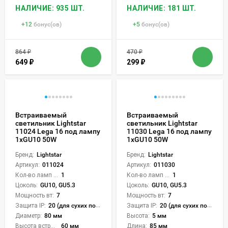
НАЛИЧИЕ: 935 ШТ.
НАЛИЧИЕ: 181 ШТ.
+
12
бонус(ов)
+
5
бонус(ов)
864
₽
470
₽
649
₽
299
₽
Встраиваемый
Встраиваемый
светильник Lightstar
светильник Lightstar
11024 Lega 16 под лампу
11030 Lega 16 под лампу
1xGU10 50W
1xGU10 50W
Бренд:
Lightstar
Бренд:
Lightstar
Артикул:
011024
Артикул:
011030
Кол-во ламп или LED:
1
Кол-во ламп или LED:
1
Цоколь:
GU10, GU5.3
Цоколь:
GU10, GU5.3
Мощность вт:
7
Мощность вт:
7
Защита IP:
20 (для сухих пом.)
Защита IP:
20 (для сухих пом.)
Диаметр:
80 мм
Высота:
5 мм
Высота встройки:
60 мм
Длина:
85 мм