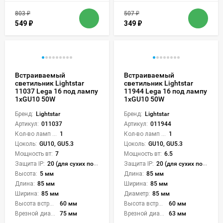
803
₽
507
₽
549
₽
349
₽
Встраиваемый
Встраиваемый
светильник Lightstar
светильник Lightstar
11037 Lega 16 под лампу
11944 Lega 16 под лампу
1xGU10 50W
1xGU10 50W
Бренд:
Lightstar
Бренд:
Lightstar
Артикул:
011037
Артикул:
011944
Кол-во ламп или LED:
1
Кол-во ламп или LED:
1
Цоколь:
GU10, GU5.3
Цоколь:
GU10, GU5.3
Мощность вт:
7
Мощность вт:
6.5
Защита IP:
20 (для сухих пом.)
Защита IP:
20 (для сухих пом.)
Высота:
5 мм
Длина:
85 мм
Длина:
85 мм
Ширина:
85 мм
Ширина:
85 мм
Диаметр:
85 мм
Высота встройки:
60 мм
Высота встройки:
60 мм
Врезной диаметр:
75 мм
Врезной диаметр:
63 мм