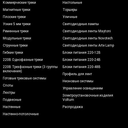
Коммерческие треки
Настольные
Магнитные треки
Торшеры
Плоские треки
Уличные
Узкие 5 мм треки
Светодиодные лампы
Ременные треки
Светодиодные ленты Maytoni
Модульные треки
Светодиодные ленты Novotech
Струнные треки
Светодиодные ленты Arte Lamp
Гибкие треки
Блоки питания 220-12В
220В Однофазные треки
Блоки питания 220-24В
220В Трехфазные треки (3 группы
Блоки питания 220-48В
включения)
Профиль для лент
Готовые трековые системы
Неоновые системы
Споты
Управление освещением
Люстры
Электроустановочные изделия
Подвесные
Voltum
Настенные
Распродажа
Настенно-потолочные