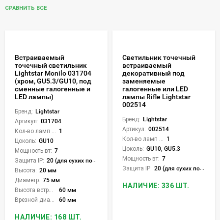
СРАВНИТЬ ВСЕ
Встраиваемый
Светильник точечный
точечный светильник
встраиваемый
Lightstar Monilo 031704
декоративный под
(хром, GU5.3/GU10, под
заменяемые
сменные галогенные и
галогенные или LED
LED лампы)
лампы Rifle Lightstar
002514
Бренд:
Lightstar
Бренд:
Lightstar
Артикул:
031704
Артикул:
002514
Кол-во ламп или LED:
1
Кол-во ламп или LED:
1
Цоколь:
GU10
Цоколь:
GU10, GU5.3
Мощность вт:
7
Мощность вт:
7
Защита IP:
20 (для сухих пом.)
Защита IP:
20 (для сухих пом.)
Высота:
20 мм
Диаметр:
75 мм
НАЛИЧИЕ: 336 ШТ.
Высота встройки:
60 мм
Врезной диаметр:
60 мм
НАЛИЧИЕ: 168 ШТ.