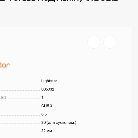
Lightstar
006332
LED
1
GU5.3
6.5
20 (для сухих пом.)
32 мм