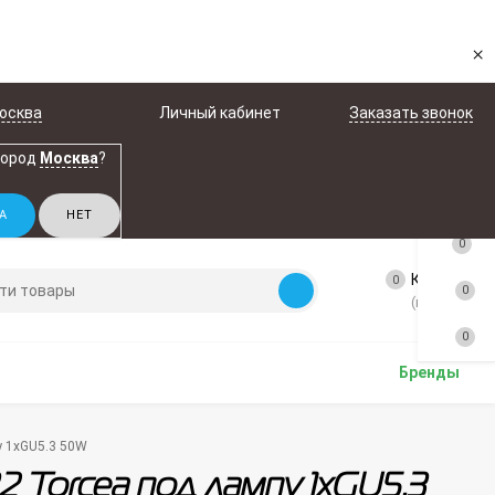
×
осква
Личный кабинет
Заказать звонок
город
Москва
?
0
Корзина
0
0
(пусто)
0
Бренды
у 1xGU5.3 50W
2 Torcea под лампу 1xGU5.3