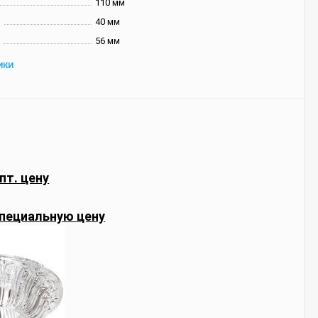
110 мм
и
40 мм
56 мм
ИКИ
пт. цену
пециальную цену