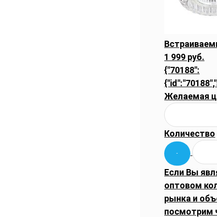
Встраиваемы
1 999 руб.
{"70188":
{"id":"70188",
Желаемая ц
Количество
Если Вы явл
оптовом ко
рынка и объ
посмотрим 