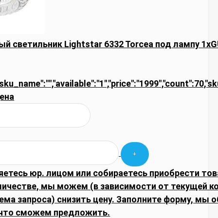
й светильник Lightstar 6332 Torcea под лампу 1xG
"sku_name":"","available":"1","price":"1999","count":70,"s
ена
яетесь юр. лицом или собираетесь приобрести тов
личестве, мы можем (в зависимости от текущей 
ема запроса) снизить цену. Заполните форму, мы 
что сможем предложить.