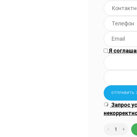
Я соглаша
Запрос у
некорректн
-
+