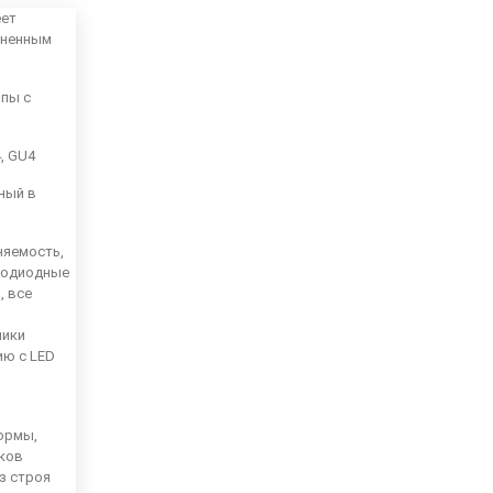
еет
аненным
мпы с
4, GU4
ный в
няемость,
тодиодные
, все
ники
ию с LED
ормы,
иков
из строя