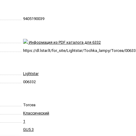
9405190039
Информация из PDF каталога для 6332
https://dl.lstar.lt/for_site/Lightstar/Tochka_lampy/Torcea/0063
Lightstar
006332
Torcea
Классический
1
GU5.3