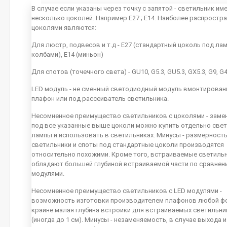
В случае если указаны через точку с запятой - светильник им
несколько цоколей. Например E27 ; E14. Наиболее распростр
цоколями являются:
Для люстр, подвесов и т.д - E27 (стандартный цоколь под ла
колбами), E14 (миньон)
Для спотов (точечного света) - GU10, G5.3, GU5.3, GX5.3, G9, G
LED модуль - не сменный светодиодный модуль вмонтирован
плафон или под рассеиватель светильника.
Несомненное преимущество светильников с цоколями - заме
под все указанные выше цоколи можно купить отдельно све
лампы и использовать в светильниках. Минусы - размерность
светильники и споты под стандартные цоколи производятся
относительно похожими. Кроме того, встраиваемые светиль
обладают большей глубиной встраиваемой части по сравнен
модулями.
Несомненное преимущество светильников с LED модулями -
возможность изготовки производителем плафонов любой ф
крайне малая глубина встройки для встраиваемых светильн
(иногда до 1 см). Минусы - незаменяемость, в случае выхода 