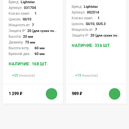
Бренд:
Lightstar
Бренд:
Lightstar
Артикул:
031704
Артикул:
002514
Кол-во ламп или LED:
1
Кол-во ламп или LED:
1
Цоколь:
GU10
Цоколь:
GU10, GU5.3
Мощность вт:
7
Мощность вт:
7
Защита IP:
20 (для сухих пом.)
Защита IP:
20 (для сухих пом.)
Высота:
20 мм
Диаметр:
75 мм
НАЛИЧИЕ: 336 ШТ.
Высота встройки:
60 мм
Врезной диаметр:
60 мм
НАЛИЧИЕ: 168 ШТ.
+
25
бонус(ов)
+
19
бонус(ов)
1 299
₽
989
₽