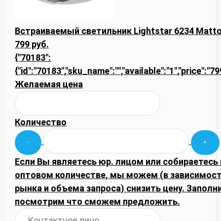
Встраиваемый светильник Lightstar 6234 Matt
799 руб.
{"70183":
{"id":"70183","sku_name":"","available":"1","price":"7
Желаемая цена
Количество
Если Вы являетесь юр. лицом или собираетесь 
оптовом количестве, мы можем (в зависимос
рынка и объема запроса) снизить цену. Запол
посмотрим что сможем предложить.