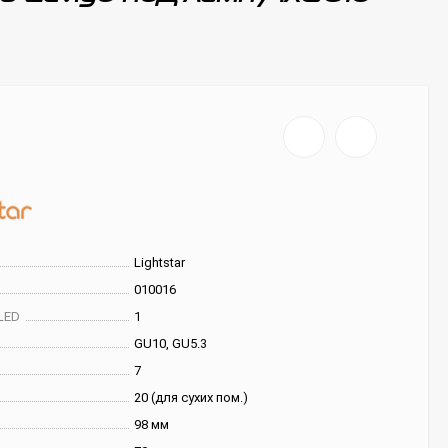
Lightstar
010016
LED
1
GU10, GU5.3
7
20 (для сухих пом.)
98 мм