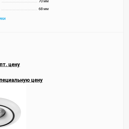
и
70 мм
68 мм
ИКИ
пт. цену
пециальную цену