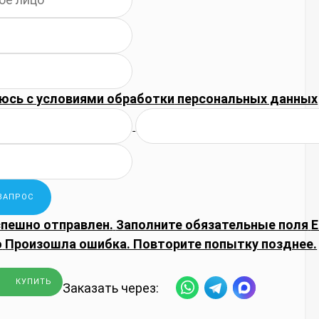
юсь с
условиями обработки
персональных данных
спешно отправлен.
Заполните обязательные поля
E
о
Произошла ошибка. Повторите попытку позднее.
КУПИТЬ
Заказать через: