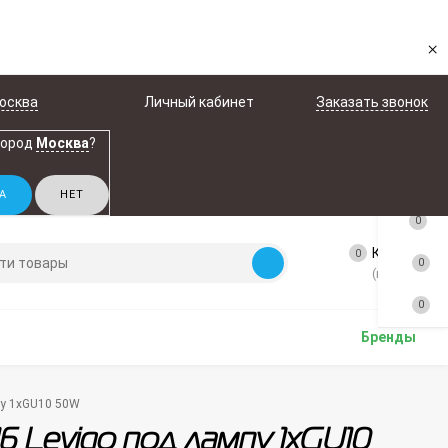
×
осква
Личный кабинет
Заказать звонок
город
Москва
?
0
Корзина
0
0
(пусто)
0
Бренды
пу 1xGU10 50W
6 Levigo под лампу 1xGU10