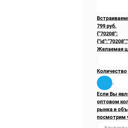
Встраиваемы
799 руб.
{"70208":
{"id":"70208",
Желаемая ц
Количество
Если Вы явл
оптовом ко
рынка и объ
посмотрим 