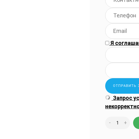
Я соглаша
Запрос у
некорректн
-
+