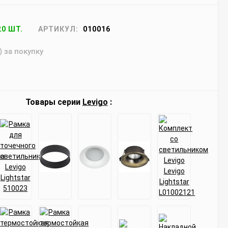
20 ШТ.
АРТИКУЛ:
010016
) за покупку
Товары серии
Levigo
: