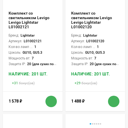
Комплект со
Комплект со
светильником Levigo
светильником Levigo
Levigo Lightstar
Levigo Lightstar
L01002121
L01002120
Бренд:
Lightstar
Бренд:
Lightstar
Артикул:
L01002121
Артикул:
L01002120
Кол-во ламп или LED:
1
Кол-во ламп или LED:
1
Цоколь:
GU10, GU5.3
Цоколь:
GU10, GU5.3
Мощность вт:
7
Мощность вт:
7
Защита IP:
20 (для сухих пом.)
Защита IP:
20 (для сухих пом.)
НАЛИЧИЕ: 201 ШТ.
НАЛИЧИЕ: 201 ШТ.
+
31
бонус(ов)
+
29
бонус(ов)
1 578
₽
1 488
₽