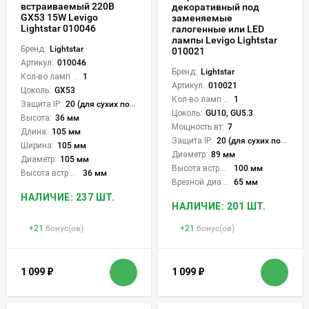
встраиваемый 220В
декоративный под
GX53 15W Levigo
заменяемые
Lightstar 010046
галогенные или LED
лампы Levigo Lightstar
Бренд:
Lightstar
010021
Артикул:
010046
Бренд:
Lightstar
Кол-во ламп или LED:
1
Артикул:
010021
Цоколь:
GX53
Кол-во ламп или LED:
1
Защита IP:
20 (для сухих пом.)
Цоколь:
GU10, GU5.3
Высота:
36 мм
Мощность вт:
7
Длина:
105 мм
Защита IP:
20 (для сухих пом.)
Ширина:
105 мм
Диаметр:
89 мм
Диаметр:
105 мм
Высота встройки:
100 мм
Высота встройки:
36 мм
Врезной диаметр:
65 мм
НАЛИЧИЕ: 237 ШТ.
НАЛИЧИЕ: 201 ШТ.
+
21
бонус(ов)
+
21
бонус(ов)
1 099
₽
1 099
₽