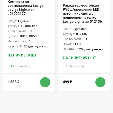
Комплект со
Рамка термостойкая
светильником Levigo
PVC д/крепления LED
Levigo Lightstar
источника света в
L01002127
подвесном потолке
Бренд:
Lightstar
Levigo Lightstar 012136
Артикул:
L01002127
Бренд:
Lightstar
Кол-во ламп или LED:
1
Артикул:
012136
Цоколь:
GU10, GU5.3
Кол-во ламп или LED:
1
Мощность вт:
7
Цоколь:
LED
Защита IP:
20 (для сухих пом.)
Защита IP:
20 (для сухих пом.)
НАЛИЧИЕ: 8 ШТ.
НАЛИЧИЕ: 851 ШТ.
+
31
бонус(ов)
+
9
бонус(ов)
1 558
₽
499
₽