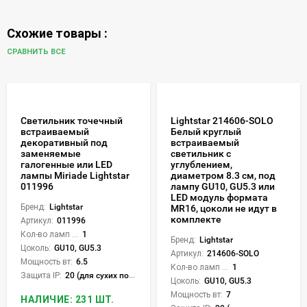
Схожие товары :
СРАВНИТЬ ВСЕ
Светильник точечный
Lightstar 214606-SOLO
встраиваемый
Белый круглый
декоративный под
встраиваемый
заменяемые
светильник с
галогенные или LED
углублением,
лампы Miriade Lightstar
диаметром 8.3 см, под
011996
лампу GU10, GU5.3 или
LED модуль формата
Бренд:
Lightstar
MR16, цоколи не идут в
комплекте
Артикул:
011996
Кол-во ламп или LED:
1
Бренд:
Lightstar
Цоколь:
GU10, GU5.3
Артикул:
214606-SOLO
Мощность вт:
6.5
Кол-во ламп или LED:
1
Защита IP:
20 (для сухих пом.)
Цоколь:
GU10, GU5.3
Мощность вт:
7
НАЛИЧИЕ: 231 ШТ.