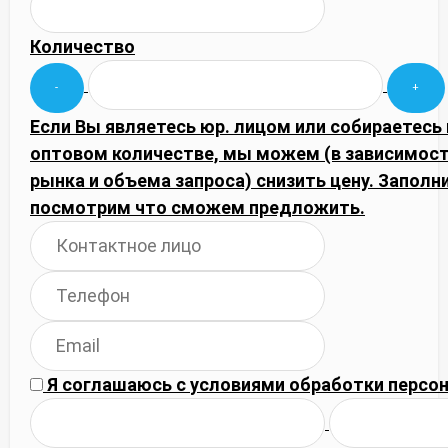
Количество
Если Вы являетесь юр. лицом или собираетесь 
оптовом количестве, мы можем (в зависимос
рынка и объема запроса) снизить цену. Запол
посмотрим что сможем предложить.
Я соглашаюсь с
условиями обработки
персон