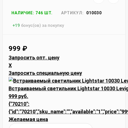
НАЛИЧИЕ: 746 ШТ.
АРТИКУЛ:
010030
+
19
бонус(ов) за покупку
999
₽
Запросить опт. цену
X
Запросить специальную цену
Встраиваемый светильник Lightstar 10030 Levi
999 руб.
{"70210":
{"id":"70210","sku_name":"","available":"1","price":"9
Желаемая цена