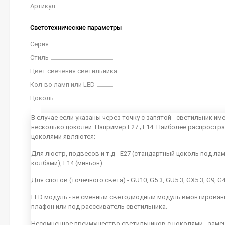
Артикул
Светотехнические параметры
Серия
Стиль
Цвет свечения светильника
Кол-во ламп или LED
Цоколь
В случае если указаны через точку с запятой - светильник им
несколько цоколей. Например E27 ; E14. Наиболее распростр
цоколями являются:
Для люстр, подвесов и т.д - E27 (стандартный цоколь под ла
колбами), E14 (миньон)
Для спотов (точечного света) - GU10, G5.3, GU5.3, GX5.3, G9, G
LED модуль - не сменный светодиодный модуль вмонтирован
плафон или под рассеиватель светильника.
Несомненное преимущество светильников с цоколями - заме