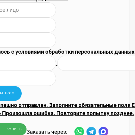
юсь с
условиями обработки
персональных данных
спешно отправлен.
Заполните обязательные поля
E
о
Произошла ошибка. Повторите попытку позднее.
КУПИТЬ
Заказать через: