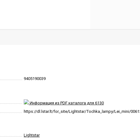
9405190039
Информация из PDF каталога для 6130
https://dl.lstar.lt/for_site/Lightstar/Tochka_lampy/Lei_mini/006
Lightstar