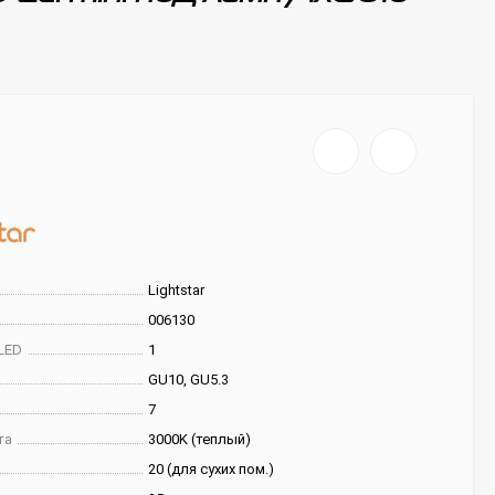
Lightstar
006130
LED
1
GU10, GU5.3
7
та
3000K (теплый)
20 (для сухих пом.)