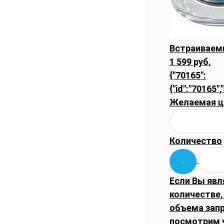
Встраиваемы
1 599 руб.
{"70165":
{"id":"70165",
Желаемая ц
Количество
Если Вы явл
количестве,
объема запр
посмотрим 