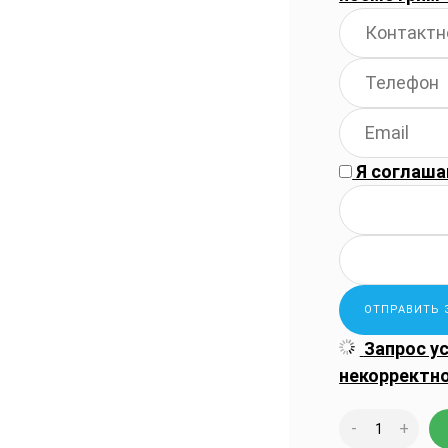
Я соглаша
Запрос у
некорректн
-
+