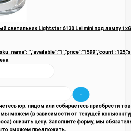
й светильник Lightstar 6130 Lei mini под лампу 1x
"sku_name":"","available":"1","price":"1599","count":125,"
ена
яетесь юр. лицом или собираетесь приобрести тов
 мы можем (в зависимости от текущей конъюнкту
оса) снизить цену. Заполните форму, мы обязател
что сможем предложить.