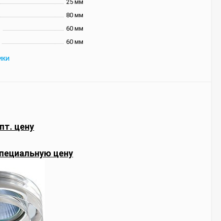
25 мм
80 мм
и
60 мм
60 мм
ИКИ
пт. цену
пециальную цену