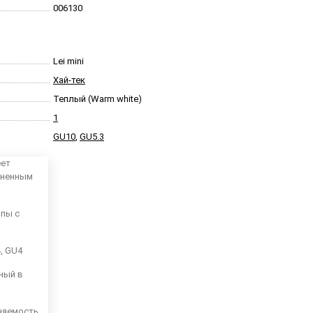
006130
Lei mini
Хай-тек
Теплый (Warm white)
1
GU10
,
GU5.3
еет
аненным
мпы с
4, GU4
ный в
няемость,