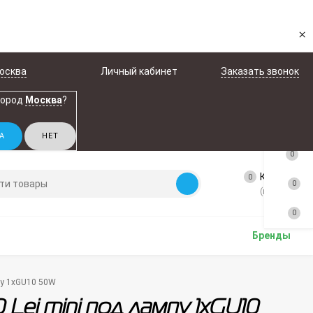
×
осква
Личный кабинет
Заказать звонок
город
Москва
?
0
Корзина
0
0
(пусто)
0
Бренды
мпу 1xGU10 50W
 Lei mini под лампу 1xGU10