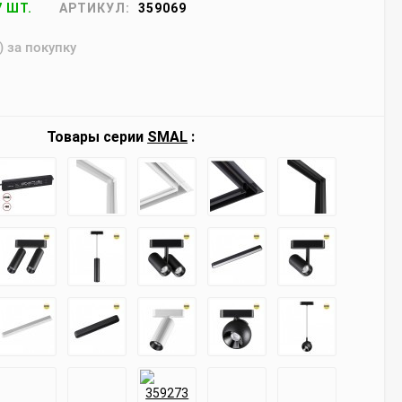
7 ШТ.
АРТИКУЛ:
359069
) за покупку
Товары серии
SMAL
: