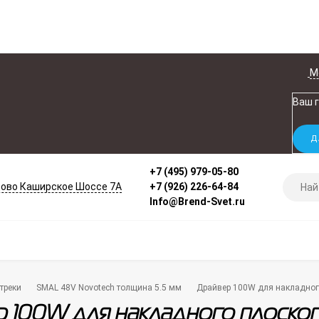
М
Ваш 
+7 (495) 979-05-80
ово Каширское Шоссе 7А
+7 (926) 226-64-84
Info@Brend-Svet.ru
треки
SMAL 48V Novotech толщина 5.5 мм
Драйвер 100W для накладног
 100W для накладного плоско