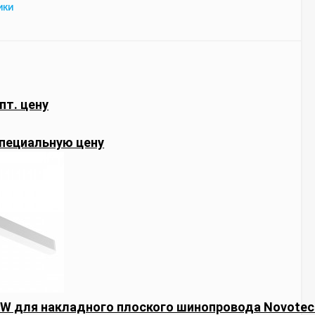
ИКИ
пт. цену
пециальную цену
W для накладного плоского шинопровода Novotec