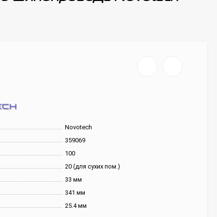
Novotech
359069
100
20 (для сухих пом.)
33 мм
341 мм
25.4 мм