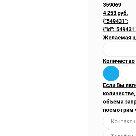
359069
4 253 руб.
{"549431":
{"id":"549431"
Желаемая ц
Количество
Если Вы явл
количестве,
объема запр
посмотрим 