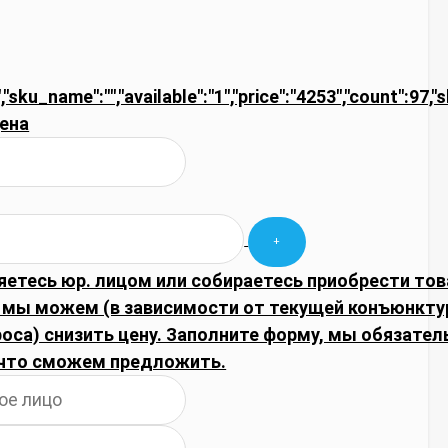
,"sku_name":"","available":"1","price":"4253","count":97,"
ена
яетесь юр. лицом или собираетесь приобрести тов
 мы можем (в зависимости от текущей конъюнкту
оса) снизить цену. Заполните форму, мы обязател
что сможем предложить.