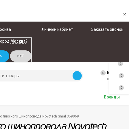
×
осква
Личный кабинет
Заказать звонок
город
Москва
?
0
Корзина
0
0
(пусто)
0
Бренды
о плоского шинопровода Novotech Smal 359069
го шинопровода Novotech