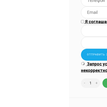
Я соглаша
Запрос у
некорректн
-
+