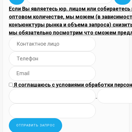
Если Вы являетесь юр. лицом или собираетесь 
оптовом количестве, мы можем (в зависимост
конъюнктуры рынка и объема запроса) снизить
мы обязательно посмотрим что сможем пред
Я соглашаюсь с
условиями обработки
персон