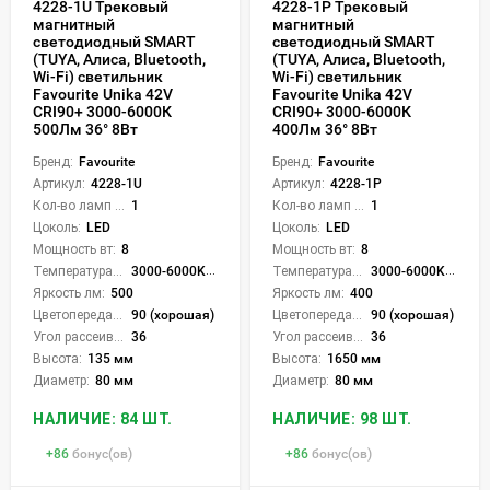
4228-1U Трековый
4228-1P Трековый
магнитный
магнитный
светодиодный SMART
светодиодный SMART
(TUYA, Алиса, Bluetooth,
(TUYA, Алиса, Bluetooth,
Wi-Fi) светильник
Wi-Fi) светильник
Favourite Unika 42V
Favourite Unika 42V
CRI90+ 3000-6000К
CRI90+ 3000-6000К
500Лм 36° 8Вт
400Лм 36° 8Вт
Бренд:
Favourite
Бренд:
Favourite
Артикул:
4228-1U
Артикул:
4228-1P
Кол-во ламп или LED:
1
Кол-во ламп или LED:
1
Цоколь:
LED
Цоколь:
LED
Мощность вт:
8
Мощность вт:
8
Температура света:
3000-6000K (плавная рег.)
Температура света:
3000-6000K (плавная рег.)
Яркость лм:
500
Яркость лм:
400
Цветопередача (CRI):
90 (хорошая)
Цветопередача (CRI):
90 (хорошая)
Угол рассеивания света °:
36
Угол рассеивания света °:
36
Высота:
135 мм
Высота:
1650 мм
Диаметр:
80 мм
Диаметр:
80 мм
НАЛИЧИЕ: 84 ШТ.
НАЛИЧИЕ: 98 ШТ.
+
86
бонус(ов)
+
86
бонус(ов)