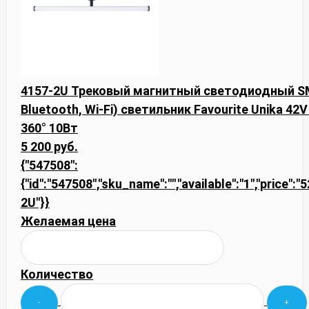
4157-2U Трековый магнитный светодиодный SM
Bluetooth, Wi-Fi) светильник Favourite Unika 4
360° 10Вт
5 200 руб.
{"547508":
{"id":"547508","sku_name":"","available":"1","price":"
2U"}}
Желаемая цена
Количество