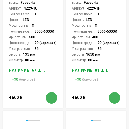
Бренд:
Favourite
Бренд:
Favourite
Артикул:
4229-1U
Артикул:
4229-1P
Кол-во ламп или LED:
1
Кол-во ламп или LED:
1
Цоколь:
LED
Цоколь:
LED
Мощность вт:
8
Мощность вт:
8
Температура света:
3000-6000K (плавная рег.)
Температура света:
3000-6000K (плавная рег.)
Яркость лм:
500
Яркость лм:
400
Цветопередача (CRI):
90 (хорошая)
Цветопередача (CRI):
90 (хорошая)
Угол рассеивания света °:
36
Угол рассеивания света °:
36
Высота:
135 мм
Высота:
1650 мм
Диаметр:
80 мм
Диаметр:
80 мм
НАЛИЧИЕ: 67 ШТ.
НАЛИЧИЕ: 81 ШТ.
+
90
бонус(ов)
+
90
бонус(ов)
4 500
₽
4 500
₽