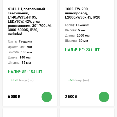
4141-1U, потолочный
1002-TW-200,
светильник,
шинопровод,
L140xW35xH105,
L2000xW30xH5, IP20
LEDx10W, 42V, угол
Бренд:
Favourite
рассеивания: 30°, 700LM,
3000-6000K, IP20,
Высота:
5 мм
included
Длина:
2000 мм
Ширина:
30 мм
Бренд:
Favourite
Яркость лм:
700
НАЛИЧИЕ: 231 ШТ.
Высота:
105 мм
Длина:
140 мм
Ширина:
35 мм
НАЛИЧИЕ: 154 ШТ.
+
120
бонус(ов)
+
50
бонус(ов)
6 000
₽
2 500
₽