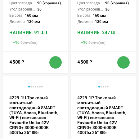
Цветопередача (CRI):
90 (хорошая)
Цветопередача (CRI):
90 (хорошая)
Угол рассеивания света °:
36
Угол рассеивания света °:
36
Высота:
160 мм
Высота:
160 мм
Диаметр:
130 мм
Диаметр:
130 мм
НАЛИЧИЕ: 91 ШТ.
НАЛИЧИЕ: 247 ШТ.
+
90
бонус(ов)
+
90
бонус(ов)
4 500
₽
4 500
₽
4229-1U Трековый
4229-1P Трековый
магнитный
магнитный
светодиодный SMART
светодиодный SMART
(TUYA, Алиса, Bluetooth,
(TUYA, Алиса, Bluetooth,
Wi-Fi) светильник
Wi-Fi) светильник
Favourite Unika 42V
Favourite Unika 42V
CRI90+ 3000-6000К
CRI90+ 3000-6000К
500Лм 36° 8Вт
400Лм 36° 8Вт