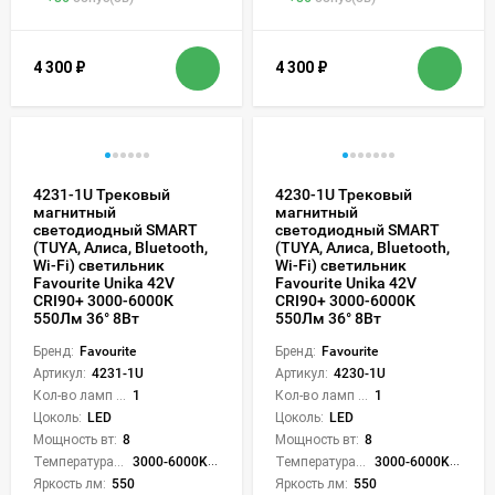
4 300
₽
4 300
₽
4231-1U Трековый
4230-1U Трековый
магнитный
магнитный
светодиодный SMART
светодиодный SMART
(TUYA, Алиса, Bluetooth,
(TUYA, Алиса, Bluetooth,
Wi-Fi) светильник
Wi-Fi) светильник
Favourite Unika 42V
Favourite Unika 42V
CRI90+ 3000-6000К
CRI90+ 3000-6000К
550Лм 36° 8Вт
550Лм 36° 8Вт
Бренд:
Favourite
Бренд:
Favourite
Артикул:
4231-1U
Артикул:
4230-1U
Кол-во ламп или LED:
1
Кол-во ламп или LED:
1
Цоколь:
LED
Цоколь:
LED
Мощность вт:
8
Мощность вт:
8
Температура света:
3000-6000K (плавная рег.)
Температура света:
3000-6000K (плавная рег.)
Яркость лм:
550
Яркость лм:
550