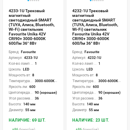
4233-1U Трековый
4232-1U Трековый
магнитный
магнитный
светодиодный SMART
светодиодный SMART
(TUYA, Алиса, Bluetooth,
(TUYA, Алиса, Bluetooth,
Wi-Fi) светильник
Wi-Fi) светильник
Favourite Unika 42V
Favourite Unika 42V
CRI90+ 3000-6000К
CRI90+ 3000-6000К
600Лм 36° 8Вт
600Лм 36° 8Вт
Бренд:
Favourite
Бренд:
Favourite
Артикул:
4233-1U
Артикул:
4232-1U
Кол-во ламп или LED:
1
Кол-во ламп или LED:
1
Цоколь:
LED
Цоколь:
LED
Мощность вт:
8
Мощность вт:
8
Температура света:
3000-6000K (плавная рег.)
Температура света:
3000-6000K (плавная рег.)
Яркость лм:
600
Яркость лм:
600
Цветопередача (CRI):
90 (хорошая)
Цветопередача (CRI):
90 (хорошая)
Угол рассеивания света °:
36
Угол рассеивания света °:
36
Высота:
140 мм
Высота:
140 мм
Диаметр:
55 мм
Диаметр:
55 мм
НАЛИЧИЕ: 69 ШТ.
НАЛИЧИЕ: 23 ШТ.
+
86
бонус(ов)
+
86
бонус(ов)