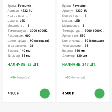
Бренд:
Favourite
Бренд:
Favourite
Артикул:
4232-1U
Артикул:
4230-1U
Кол-во ламп или LED:
1
Кол-во ламп или LED:
1
Цоколь:
LED
Цоколь:
LED
Мощность вт:
8
Мощность вт:
8
Температура света:
3000-6000K (плавная рег.)
Температура света:
3000-6000K (плавная рег.)
Яркость лм:
600
Яркость лм:
550
Цветопередача (CRI):
90 (хорошая)
Цветопередача (CRI):
90 (хорошая)
Угол рассеивания света °:
36
Угол рассеивания света °:
36
Высота:
140 мм
Высота:
160 мм
Диаметр:
55 мм
Диаметр:
130 мм
НАЛИЧИЕ: 23 ШТ.
НАЛИЧИЕ: 247 ШТ.
+
86
бонус(ов)
+
90
бонус(ов)
4 300
₽
4 500
₽