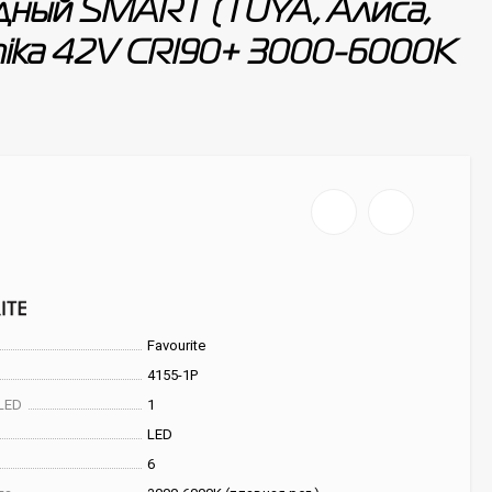
одный SMART (TUYA, Алиса,
 Unika 42V CRI90+ 3000-6000К
Favourite
4155-1P
LED
1
LED
6