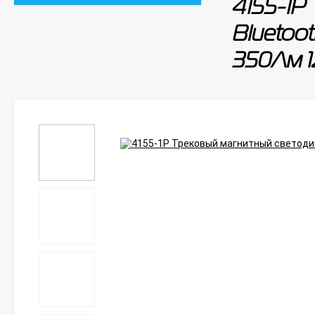
4155-1P
Bluetoo
350Лм 1