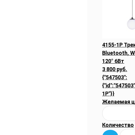
4155-1P Тр
Bluetooth, W
120° 6Вт
3 800 руб.
{"547503":
{"id":"547503"
1P"}}
Желаемая ц
Количество