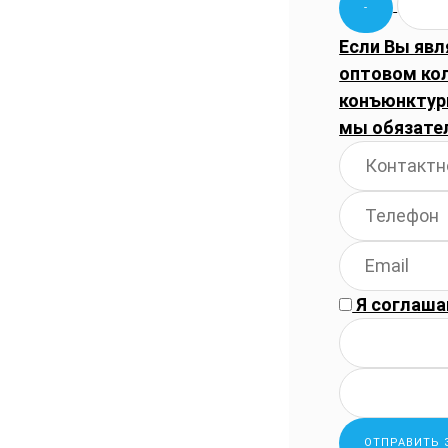
Если Вы явл
оптовом ко
конъюнктуры
мы обязате
Я соглаша