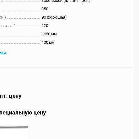
та
3000-6000K (плавная рег.)
350
RI)
90 (хорошая)
 света °
120
1650 мм
100 мм
ИКИ
пт. цену
пециальную цену