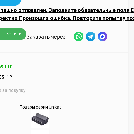
спешно отправлен.
Заполните обязательные поля
E
ректно
Произошла ошибка. Повторите попытку по
КУПИТЬ
Заказать через:
69 ШТ.
55-1P
) за покупку
Товары серии
Unika
: