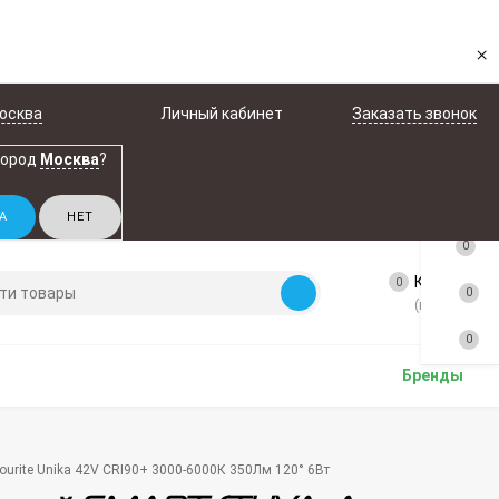
×
осква
Личный кабинет
Заказать звонок
город
Москва
?
0
Корзина
0
0
(пусто)
0
Бренды
ourite Unika 42V CRI90+ 3000-6000К 350Лм 120° 6Вт