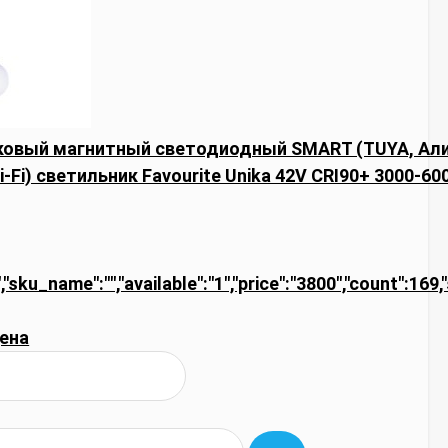
ековый магнитный светодиодный SMART (TUYA, Али
i-Fi) светильник Favourite Unika 42V CRI90+ 3000-6
,"sku_name":"","available":"1","price":"3800","count":169,
ена