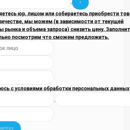
яетесь юр. лицом или собираетесь приобрести тов
личестве, мы можем (в зависимости от текущей
 рынка и объема запроса) снизить цену. Заполнит
льно посмотрим что сможем предложить.
юсь с
условиями обработки
персональных данных