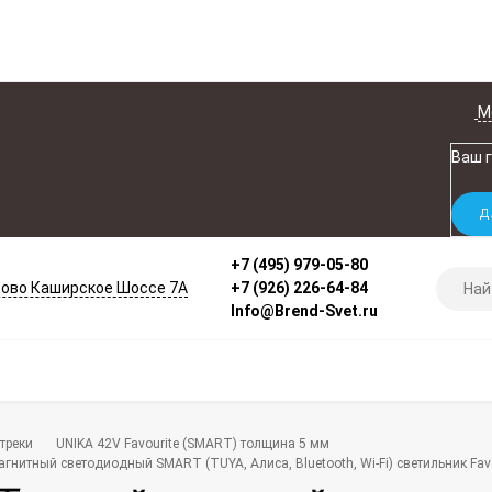
М
Ваш 
+7 (495) 979-05-80
ово Каширское Шоссе 7А
+7 (926) 226-64-84
Info@Brend-Svet.ru
треки
UNIKA 42V Favourite (SMART) толщина 5 мм
гнитный светодиодный SMART (TUYA, Алиса, Bluetooth, Wi-Fi) светильник Fav