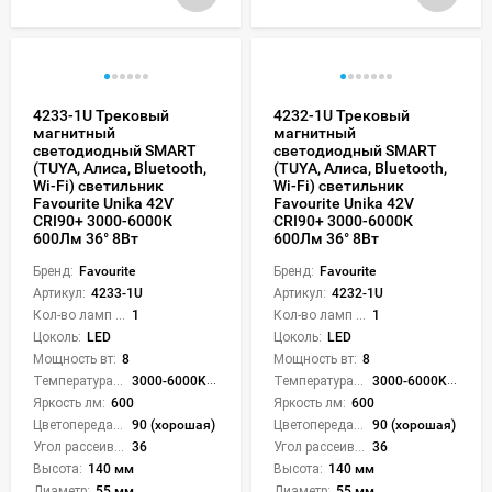
4233-1U Трековый
4232-1U Трековый
магнитный
магнитный
светодиодный SMART
светодиодный SMART
(TUYA, Алиса, Bluetooth,
(TUYA, Алиса, Bluetooth,
Wi-Fi) светильник
Wi-Fi) светильник
Favourite Unika 42V
Favourite Unika 42V
CRI90+ 3000-6000К
CRI90+ 3000-6000К
600Лм 36° 8Вт
600Лм 36° 8Вт
Бренд:
Favourite
Бренд:
Favourite
Артикул:
4233-1U
Артикул:
4232-1U
Кол-во ламп или LED:
1
Кол-во ламп или LED:
1
Цоколь:
LED
Цоколь:
LED
Мощность вт:
8
Мощность вт:
8
Температура света:
3000-6000K (плавная рег.)
Температура света:
3000-6000K (плавная рег.)
Яркость лм:
600
Яркость лм:
600
Цветопередача (CRI):
90 (хорошая)
Цветопередача (CRI):
90 (хорошая)
Угол рассеивания света °:
36
Угол рассеивания света °:
36
Высота:
140 мм
Высота:
140 мм
Диаметр:
55 мм
Диаметр:
55 мм