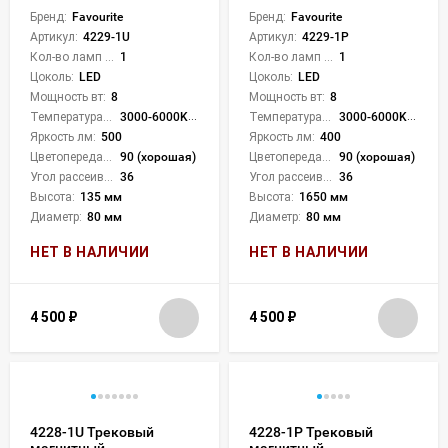
Бренд:
Favourite
Бренд:
Favourite
Артикул:
4229-1U
Артикул:
4229-1P
Кол-во ламп или LED:
1
Кол-во ламп или LED:
1
Цоколь:
LED
Цоколь:
LED
Мощность вт:
8
Мощность вт:
8
Температура света:
3000-6000K (плавная рег.)
Температура света:
3000-6000K (плавная рег.)
Яркость лм:
500
Яркость лм:
400
Цветопередача (CRI):
90 (хорошая)
Цветопередача (CRI):
90 (хорошая)
Угол рассеивания света °:
36
Угол рассеивания света °:
36
Высота:
135 мм
Высота:
1650 мм
Диаметр:
80 мм
Диаметр:
80 мм
НЕТ В НАЛИЧИИ
НЕТ В НАЛИЧИИ
4 500
₽
4 500
₽
4228-1U Трековый
4228-1P Трековый
магнитный
магнитный