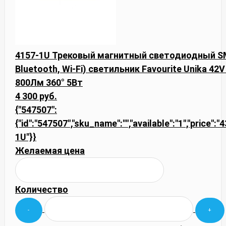
4157-1U Трековый магнитный светодиодный SM
Bluetooth, Wi-Fi) светильник Favourite Unika 42
800Лм 360° 5Вт
4 300 руб.
{"547507":
{"id":"547507","sku_name":"","available":"1","price":"
1U"}}
Желаемая цена
Количество