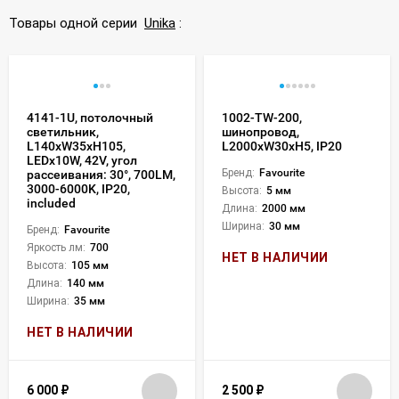
Товары одной серии
Unika
:
4141-1U, потолочный
1002-TW-200,
светильник,
шинопровод,
L140xW35xH105,
L2000xW30xH5, IP20
LEDx10W, 42V, угол
Бренд:
Favourite
рассеивания: 30°, 700LM,
3000-6000K, IP20,
Высота:
5 мм
included
Длина:
2000 мм
Ширина:
30 мм
Бренд:
Favourite
Яркость лм:
700
НЕТ В НАЛИЧИИ
Высота:
105 мм
Длина:
140 мм
Ширина:
35 мм
НЕТ В НАЛИЧИИ
6 000
₽
2 500
₽