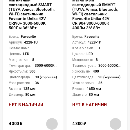
светодиодный SMART
светодиодный SMART
(TUYA, Алиса, Bluetooth,
(TUYA, Алиса, Bluetooth,
Wi-Fi) светильник
Wi-Fi) светильник
Favourite Unika 42V
Favourite Unika 42V
CRI90+ 3000-6000К
CRI90+ 3000-6000К
500Лм 36° 8Вт
400Лм 36° 8Вт
Бренд:
Favourite
Бренд:
Favourite
Артикул:
4228-1U
Артикул:
4228-1P
Кол-во ламп или LED:
1
Кол-во ламп или LED:
1
Цоколь:
LED
Цоколь:
LED
Мощность вт:
8
Мощность вт:
8
Температура света:
3000-6000K (плавная рег.)
Температура света:
3000-6000K (плавная рег.)
Яркость лм:
500
Яркость лм:
400
Цветопередача (CRI):
90 (хорошая)
Цветопередача (CRI):
90 (хорошая)
Угол рассеивания света °:
36
Угол рассеивания света °:
36
Высота:
135 мм
Высота:
1650 мм
Диаметр:
80 мм
Диаметр:
80 мм
НЕТ В НАЛИЧИИ
НЕТ В НАЛИЧИИ
4 300
₽
4 300
₽