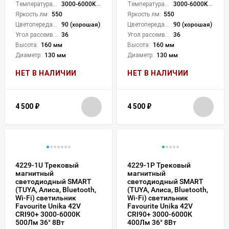
Температура света:
3000-6000K (плавная рег.)
Температура света:
3000-6000K (плавная рег.)
Яркость лм:
550
Яркость лм:
550
Цветопередача (CRI):
90 (хорошая)
Цветопередача (CRI):
90 (хорошая)
Угол рассеивания света °:
36
Угол рассеивания света °:
36
Высота:
160 мм
Высота:
160 мм
Диаметр:
130 мм
Диаметр:
130 мм
НЕТ В НАЛИЧИИ
НЕТ В НАЛИЧИИ
4 500
₽
4 500
₽
4229-1U Трековый
4229-1P Трековый
магнитный
магнитный
светодиодный SMART
светодиодный SMART
(TUYA, Алиса, Bluetooth,
(TUYA, Алиса, Bluetooth,
Wi-Fi) светильник
Wi-Fi) светильник
Favourite Unika 42V
Favourite Unika 42V
CRI90+ 3000-6000К
CRI90+ 3000-6000К
500Лм 36° 8Вт
400Лм 36° 8Вт