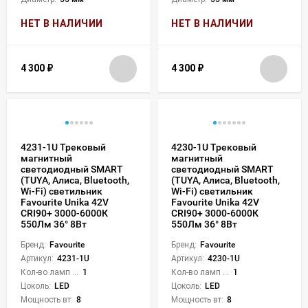
НЕТ В НАЛИЧИИ
НЕТ В НАЛИЧИИ
4 300
₽
4 300
₽
4231-1U Трековый
4230-1U Трековый
магнитный
магнитный
светодиодный SMART
светодиодный SMART
(TUYA, Алиса, Bluetooth,
(TUYA, Алиса, Bluetooth,
Wi-Fi) светильник
Wi-Fi) светильник
Favourite Unika 42V
Favourite Unika 42V
CRI90+ 3000-6000К
CRI90+ 3000-6000К
550Лм 36° 8Вт
550Лм 36° 8Вт
Бренд:
Favourite
Бренд:
Favourite
Артикул:
4231-1U
Артикул:
4230-1U
Кол-во ламп или LED:
1
Кол-во ламп или LED:
1
Цоколь:
LED
Цоколь:
LED
Мощность вт:
8
Мощность вт:
8