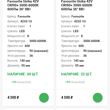
Favourite Unika 42V
Favourite Unika 42V
CRI90+ 3000-6000К
CRI90+ 3000-6000К
600Лм 36° 8Вт
600Лм 36° 8Вт
Бренд:
Favourite
Бренд:
Favourite
Артикул:
4233-1U
Артикул:
4232-1U
Кол-во ламп или LED:
1
Кол-во ламп или LED:
1
Цоколь:
LED
Цоколь:
LED
Мощность вт:
8
Мощность вт:
8
Температура света:
3000-6000K (плавная рег.)
Температура света:
3000-6000K (плавная рег.)
Яркость лм:
600
Яркость лм:
600
Цветопередача (CRI):
90 (хорошая)
Цветопередача (CRI):
90 (хорошая)
Угол рассеивания света °:
36
Угол рассеивания света °:
36
Высота:
140 мм
Высота:
140 мм
Диаметр:
55 мм
Диаметр:
55 мм
НАЛИЧИЕ: 69 ШТ.
НАЛИЧИЕ: 23 ШТ.
+
86
бонус(ов)
+
86
бонус(ов)
4 300
₽
4 300
₽