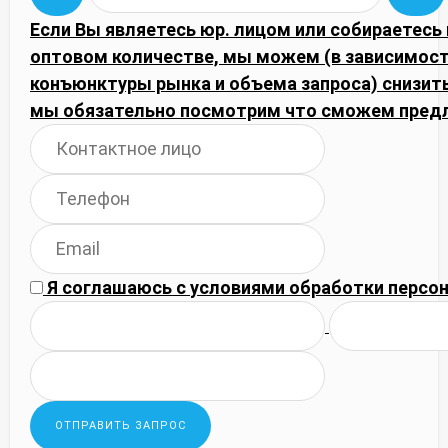
Если Вы являетесь юр. лицом или собираетесь 
оптовом количестве, мы можем (в зависимост
конъюнктуры рынка и объема запроса) снизить
мы обязательно посмотрим что сможем пред
Я соглашаюсь с
условиями обработки
персон