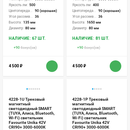
Яркость лм:
500
Яркость лм:
400
Цветопередача (CRI):
90 (хорошая)
Цветопередача (CRI):
90 (хорошая)
Угол рассеивания света °:
36
Угол рассеивания света °:
36
Высота:
135 мм
Высота:
1650 мм
Диаметр:
80 мм
Диаметр:
80 мм
НАЛИЧИЕ: 67 ШТ.
НАЛИЧИЕ: 81 ШТ.
+
90
бонус(ов)
+
90
бонус(ов)
4 500
₽
4 500
₽
4228-1U Трековый
4228-1P Трековый
магнитный
магнитный
светодиодный SMART
светодиодный SMART
(TUYA, Алиса, Bluetooth,
(TUYA, Алиса, Bluetooth,
Wi-Fi) светильник
Wi-Fi) светильник
Favourite Unika 42V
Favourite Unika 42V
CRI90+ 3000-6000К
CRI90+ 3000-6000К