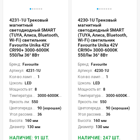
4231-1U Трековый
4230-1U Трековый
магнитный
магнитный
светодиодный SMART
светодиодный SMART
(TUYA, Алиса, Bluetooth,
(TUYA, Алиса, Bluetooth,
Wi-Fi) светильник
Wi-Fi) светильник
Favourite Unika 42V
Favourite Unika 42V
CRI90+ 3000-6000К
CRI90+ 3000-6000К
550Лм 36° 8Вт
550Лм 36° 8Вт
Бренд:
Favourite
Бренд:
Favourite
Артикул:
4231-1U
Артикул:
4230-1U
Кол-во ламп или LED:
1
Кол-во ламп или LED:
1
Цоколь:
LED
Цоколь:
LED
Мощность вт:
8
Мощность вт:
8
Температура света:
3000-6000K (плавная рег.)
Температура света:
3000-6000K (плавная рег.)
Яркость лм:
550
Яркость лм:
550
Цветопередача (CRI):
90 (хорошая)
Цветопередача (CRI):
90 (хорошая)
Угол рассеивания света °:
36
Угол рассеивания света °:
36
Высота:
160 мм
Высота:
160 мм
Диаметр:
130 мм
Диаметр:
130 мм
НАЛИЧИЕ: 91 ШТ.
НАЛИЧИЕ: 247 ШТ.