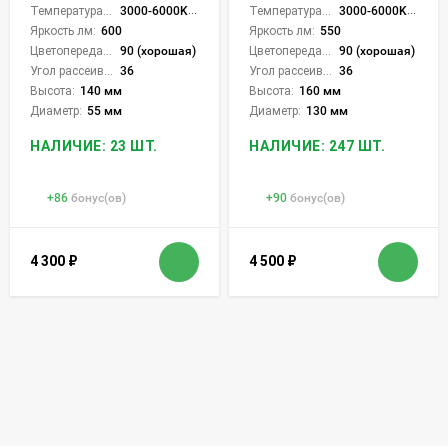
Температура света:
3000-6000K (плавная рег.)
Температура света:
3000-6000K (плавная рег.)
Яркость лм:
600
Яркость лм:
550
Цветопередача (CRI):
90 (хорошая)
Цветопередача (CRI):
90 (хорошая)
Угол рассеивания света °:
36
Угол рассеивания света °:
36
Высота:
140 мм
Высота:
160 мм
Диаметр:
55 мм
Диаметр:
130 мм
НАЛИЧИЕ: 23 ШТ.
НАЛИЧИЕ: 247 ШТ.
+
86
бонус(ов)
+
90
бонус(ов)
4 300
₽
4 500
₽