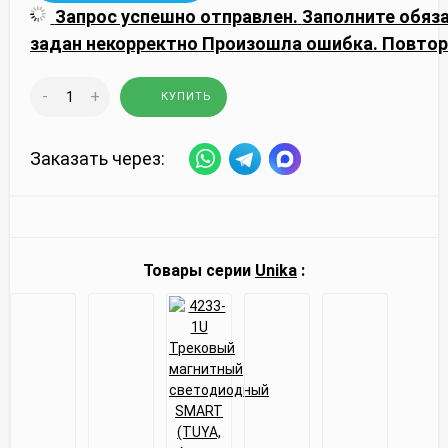
Запрос успешно отправлен.
Заполните обяз
задан некорректно
Произошла ошибка. Повтор
-
+
КУПИТЬ
Заказать через:
Товары серии
Unika
: