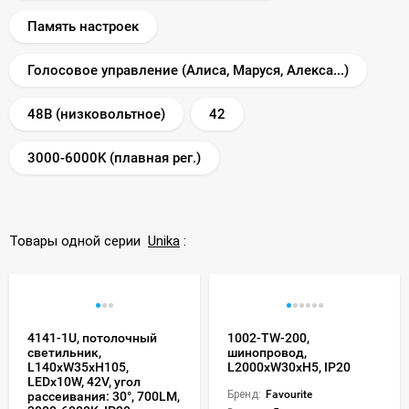
Память настроек
Голосовое управление (Алиса, Маруся, Алекса...)
48В (низковольтное)
42
3000-6000K (плавная рег.)
Товары одной серии
Unika
:
4141-1U, потолочный
1002-TW-200,
светильник,
шинопровод,
L140xW35xH105,
L2000xW30xH5, IP20
LEDx10W, 42V, угол
Бренд:
Favourite
рассеивания: 30°, 700LM,