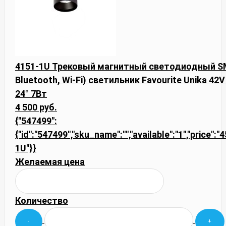
4151-1U Трековый магнитный светодиодный SM
Bluetooth, Wi-Fi) светильник Favourite Unika 4
24° 7Вт
4 500 руб.
{"547499":
{"id":"547499","sku_name":"","available":"1","price":"
1U"}}
Желаемая цена
Количество