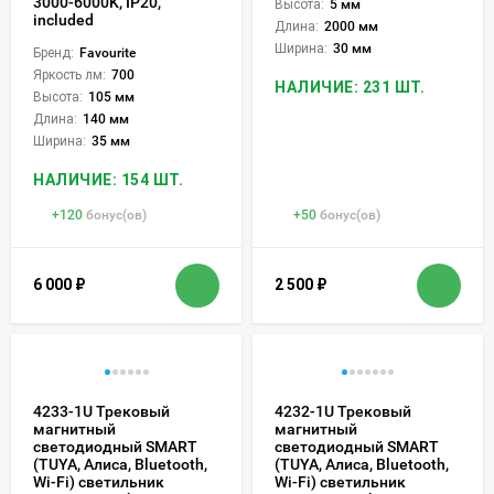
3000-6000K, IP20,
Высота:
5 мм
included
Длина:
2000 мм
Ширина:
30 мм
Бренд:
Favourite
Яркость лм:
700
НАЛИЧИЕ: 231 ШТ.
Высота:
105 мм
Длина:
140 мм
Ширина:
35 мм
НАЛИЧИЕ: 154 ШТ.
+
120
бонус(ов)
+
50
бонус(ов)
6 000
₽
2 500
₽
4233-1U Трековый
4232-1U Трековый
магнитный
магнитный
светодиодный SMART
светодиодный SMART
(TUYA, Алиса, Bluetooth,
(TUYA, Алиса, Bluetooth,
Wi-Fi) светильник
Wi-Fi) светильник