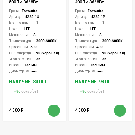
500Лм 36° 8Вт
400Лм 36° 8Вт
Бренд:
Favourite
Бренд:
Favourite
Артикул:
4228-1U
Артикул:
4228-1P
Кол-во ламп или LED:
1
Кол-во ламп или LED:
1
Цоколь:
LED
Цоколь:
LED
Мощность вт:
8
Мощность вт:
8
Температура света:
3000-6000K (плавная рег.)
Температура света:
3000-6000K (плавная рег.)
Яркость лм:
500
Яркость лм:
400
Цветопередача (CRI):
90 (хорошая)
Цветопередача (CRI):
90 (хорошая)
Угол рассеивания света °:
36
Угол рассеивания света °:
36
Высота:
135 мм
Высота:
1650 мм
Диаметр:
80 мм
Диаметр:
80 мм
НАЛИЧИЕ: 84 ШТ.
НАЛИЧИЕ: 98 ШТ.
+
86
бонус(ов)
+
86
бонус(ов)
4 300
₽
4 300
₽