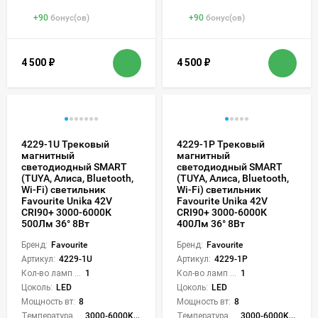
+
90
бонус(ов)
+
90
бонус(ов)
4 500
₽
4 500
₽
4229-1U Трековый
4229-1P Трековый
магнитный
магнитный
светодиодный SMART
светодиодный SMART
(TUYA, Алиса, Bluetooth,
(TUYA, Алиса, Bluetooth,
Wi-Fi) светильник
Wi-Fi) светильник
Favourite Unika 42V
Favourite Unika 42V
CRI90+ 3000-6000К
CRI90+ 3000-6000К
500Лм 36° 8Вт
400Лм 36° 8Вт
Бренд:
Favourite
Бренд:
Favourite
Артикул:
4229-1U
Артикул:
4229-1P
Кол-во ламп или LED:
1
Кол-во ламп или LED:
1
Цоколь:
LED
Цоколь:
LED
Мощность вт:
8
Мощность вт:
8
Температура света:
3000-6000K (плавная рег.)
Температура света:
3000-6000K (плавная рег.)