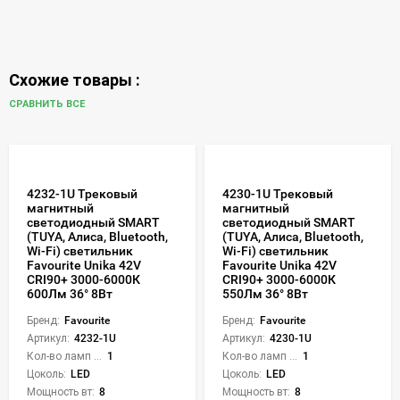
Схожие товары :
СРАВНИТЬ ВСЕ
4232-1U Трековый
4230-1U Трековый
магнитный
магнитный
светодиодный SMART
светодиодный SMART
(TUYA, Алиса, Bluetooth,
(TUYA, Алиса, Bluetooth,
Wi-Fi) светильник
Wi-Fi) светильник
Favourite Unika 42V
Favourite Unika 42V
CRI90+ 3000-6000К
CRI90+ 3000-6000К
600Лм 36° 8Вт
550Лм 36° 8Вт
Бренд:
Favourite
Бренд:
Favourite
Артикул:
4232-1U
Артикул:
4230-1U
Кол-во ламп или LED:
1
Кол-во ламп или LED:
1
Цоколь:
LED
Цоколь:
LED
Мощность вт:
8
Мощность вт:
8