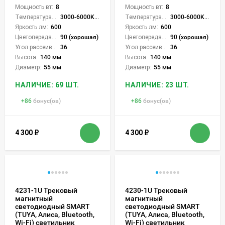
Мощность вт:
8
Мощность вт:
8
Температура света:
3000-6000K (плавная рег.)
Температура света:
3000-6000K (плавная рег.)
Яркость лм:
600
Яркость лм:
600
Цветопередача (CRI):
90 (хорошая)
Цветопередача (CRI):
90 (хорошая)
Угол рассеивания света °:
36
Угол рассеивания света °:
36
Высота:
140 мм
Высота:
140 мм
Диаметр:
55 мм
Диаметр:
55 мм
НАЛИЧИЕ: 69 ШТ.
НАЛИЧИЕ: 23 ШТ.
+
86
бонус(ов)
+
86
бонус(ов)
4 300
₽
4 300
₽
4231-1U Трековый
4230-1U Трековый
магнитный
магнитный
светодиодный SMART
светодиодный SMART
(TUYA, Алиса, Bluetooth,
(TUYA, Алиса, Bluetooth,
Wi-Fi) светильник
Wi-Fi) светильник