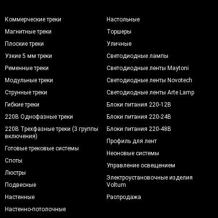
Коммерческие треки
Настольные
Магнитные треки
Торшеры
Плоские треки
Уличные
Узкие 5 мм треки
Светодиодные лампы
Ременные треки
Светодиодные ленты Maytoni
Модульные треки
Светодиодные ленты Novotech
Струнные треки
Светодиодные ленты Arte Lamp
Гибкие треки
Блоки питания 220-12В
220В Однофазные треки
Блоки питания 220-24В
220В Трехфазные треки (3 группы
Блоки питания 220-48В
включения)
Профиль для лент
Готовые трековые системы
Неоновые системы
Споты
Управление освещением
Люстры
Электроустановочные изделия
Подвесные
Voltum
Настенные
Распродажа
Настенно-потолочные