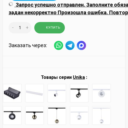
Запрос успешно отправлен.
Заполните обяз
задан некорректно
Произошла ошибка. Повтор
-
+
КУПИТЬ
Заказать через:
Товары серии
Unika
: