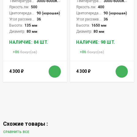
Температура света:
3000-6000K (плавная рег.)
Температура света:
3000-6000K (плавная рег.)
Яркость лм:
500
Яркость лм:
400
Цветопередача (CRI):
90 (хорошая)
Цветопередача (CRI):
90 (хорошая)
Угол рассеивания света °:
36
Угол рассеивания света °:
36
Высота:
135 мм
Высота:
1650 мм
Диаметр:
80 мм
Диаметр:
80 мм
НАЛИЧИЕ: 84 ШТ.
НАЛИЧИЕ: 98 ШТ.
+
86
бонус(ов)
+
86
бонус(ов)
4 300
₽
4 300
₽
Схожие товары :
СРАВНИТЬ ВСЕ