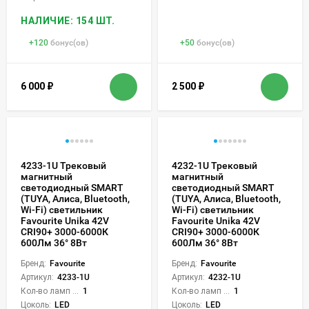
НАЛИЧИЕ: 154 ШТ.
+
120
бонус(ов)
+
50
бонус(ов)
6 000
₽
2 500
₽
4233-1U Трековый
4232-1U Трековый
магнитный
магнитный
светодиодный SMART
светодиодный SMART
(TUYA, Алиса, Bluetooth,
(TUYA, Алиса, Bluetooth,
Wi-Fi) светильник
Wi-Fi) светильник
Favourite Unika 42V
Favourite Unika 42V
CRI90+ 3000-6000К
CRI90+ 3000-6000К
600Лм 36° 8Вт
600Лм 36° 8Вт
Бренд:
Favourite
Бренд:
Favourite
Артикул:
4233-1U
Артикул:
4232-1U
Кол-во ламп или LED:
1
Кол-во ламп или LED:
1
Цоколь:
LED
Цоколь:
LED