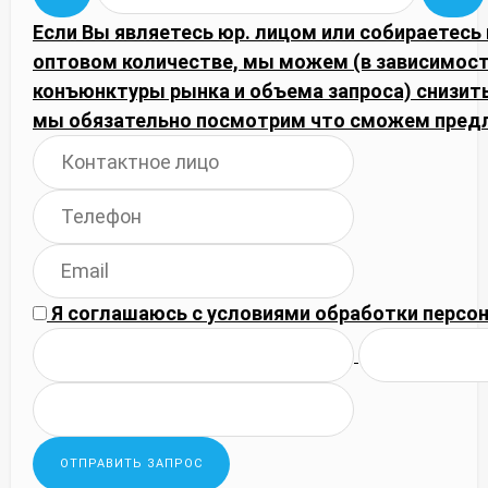
Если Вы являетесь юр. лицом или собираетесь 
оптовом количестве, мы можем (в зависимост
конъюнктуры рынка и объема запроса) снизить
мы обязательно посмотрим что сможем пред
Я соглашаюсь с
условиями обработки
персон