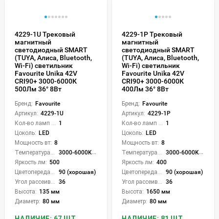
4229-1U Трековый
4229-1P Трековый
магнитный
магнитный
светодиодный SMART
светодиодный SMART
(TUYA, Алиса, Bluetooth,
(TUYA, Алиса, Bluetooth,
Wi-Fi) светильник
Wi-Fi) светильник
Favourite Unika 42V
Favourite Unika 42V
CRI90+ 3000-6000К
CRI90+ 3000-6000К
500Лм 36° 8Вт
400Лм 36° 8Вт
Бренд:
Favourite
Бренд:
Favourite
Артикул:
4229-1U
Артикул:
4229-1P
Кол-во ламп или LED:
1
Кол-во ламп или LED:
1
Цоколь:
LED
Цоколь:
LED
Мощность вт:
8
Мощность вт:
8
Температура света:
3000-6000K (плавная рег.)
Температура света:
3000-6000K (плавная рег.)
Яркость лм:
500
Яркость лм:
400
Цветопередача (CRI):
90 (хорошая)
Цветопередача (CRI):
90 (хорошая)
Угол рассеивания света °:
36
Угол рассеивания света °:
36
Высота:
135 мм
Высота:
1650 мм
Диаметр:
80 мм
Диаметр:
80 мм
НАЛИЧИЕ: 67 ШТ.
НАЛИЧИЕ: 81 ШТ.