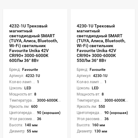
4232-1U Трековый
4230-1U Трековый
магнитный
магнитный
светодиодный SMART
светодиодный SMART
(TUYA, Алиса, Bluetooth,
(TUYA, Алиса, Bluetooth,
Wi-Fi) светильник
Wi-Fi) светильник
Favourite Unika 42V
Favourite Unika 42V
CRI90+ 3000-6000К
CRI90+ 3000-6000К
600Лм 36° 8Вт
550Лм 36° 8Вт
Бренд:
Favourite
Бренд:
Favourite
Артикул:
4232-1U
Артикул:
4230-1U
Кол-во ламп или LED:
1
Кол-во ламп или LED:
1
Цоколь:
LED
Цоколь:
LED
Мощность вт:
8
Мощность вт:
8
Температура света:
3000-6000K (плавная рег.)
Температура света:
3000-6000K (плавная рег.)
Яркость лм:
600
Яркость лм:
550
Цветопередача (CRI):
90 (хорошая)
Цветопередача (CRI):
90 (хорошая)
Угол рассеивания света °:
36
Угол рассеивания света °:
36
Высота:
140 мм
Высота:
160 мм
Диаметр:
55 мм
Диаметр:
130 мм