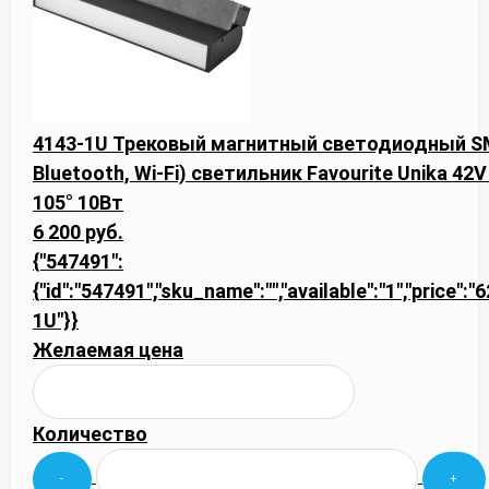
4143-1U Трековый магнитный светодиодный SM
Bluetooth, Wi-Fi) светильник Favourite Unika 4
105° 10Вт
6 200 руб.
{"547491":
{"id":"547491","sku_name":"","available":"1","price":"
1U"}}
Желаемая цена
Количество