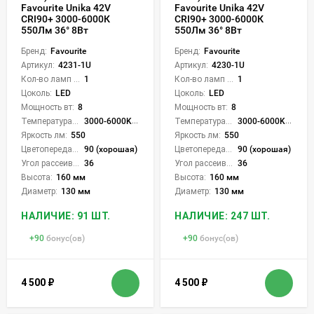
Favourite Unika 42V
Favourite Unika 42V
CRI90+ 3000-6000К
CRI90+ 3000-6000К
550Лм 36° 8Вт
550Лм 36° 8Вт
Бренд:
Favourite
Бренд:
Favourite
Артикул:
4231-1U
Артикул:
4230-1U
Кол-во ламп или LED:
1
Кол-во ламп или LED:
1
Цоколь:
LED
Цоколь:
LED
Мощность вт:
8
Мощность вт:
8
Температура света:
3000-6000K (плавная рег.)
Температура света:
3000-6000K (плавная рег.)
Яркость лм:
550
Яркость лм:
550
Цветопередача (CRI):
90 (хорошая)
Цветопередача (CRI):
90 (хорошая)
Угол рассеивания света °:
36
Угол рассеивания света °:
36
Высота:
160 мм
Высота:
160 мм
Диаметр:
130 мм
Диаметр:
130 мм
НАЛИЧИЕ: 91 ШТ.
НАЛИЧИЕ: 247 ШТ.
+
90
бонус(ов)
+
90
бонус(ов)
4 500
₽
4 500
₽