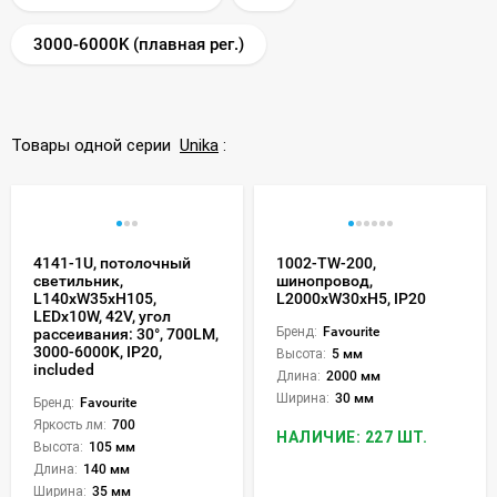
3000-6000K (плавная рег.)
Товары одной серии
Unika
:
4141-1U, потолочный
1002-TW-200,
светильник,
шинопровод,
L140xW35xH105,
L2000xW30xH5, IP20
LEDx10W, 42V, угол
Бренд:
Favourite
рассеивания: 30°, 700LM,
3000-6000K, IP20,
Высота:
5 мм
included
Длина:
2000 мм
Ширина:
30 мм
Бренд:
Favourite
Яркость лм:
700
НАЛИЧИЕ: 227 ШТ.
Высота:
105 мм
Длина:
140 мм
Ширина:
35 мм