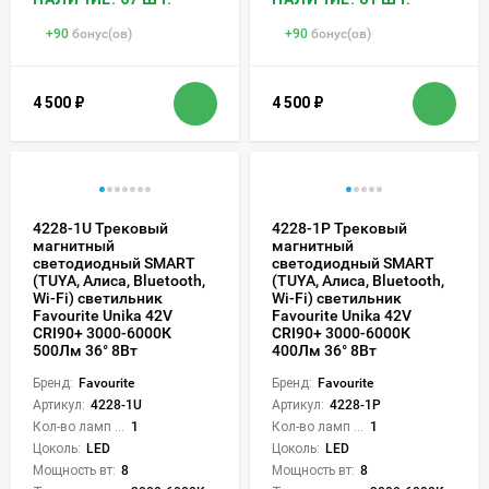
+
90
бонус(ов)
+
90
бонус(ов)
4 500
₽
4 500
₽
4228-1U Трековый
4228-1P Трековый
магнитный
магнитный
светодиодный SMART
светодиодный SMART
(TUYA, Алиса, Bluetooth,
(TUYA, Алиса, Bluetooth,
Wi-Fi) светильник
Wi-Fi) светильник
Favourite Unika 42V
Favourite Unika 42V
CRI90+ 3000-6000К
CRI90+ 3000-6000К
500Лм 36° 8Вт
400Лм 36° 8Вт
Бренд:
Favourite
Бренд:
Favourite
Артикул:
4228-1U
Артикул:
4228-1P
Кол-во ламп или LED:
1
Кол-во ламп или LED:
1
Цоколь:
LED
Цоколь:
LED
Мощность вт:
8
Мощность вт:
8