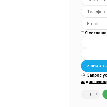
Я соглаша
Запрос у
задан некор
-
+