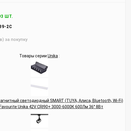
93 ШТ.
39-2C
в) за покупку
Товары серии
Unika
: