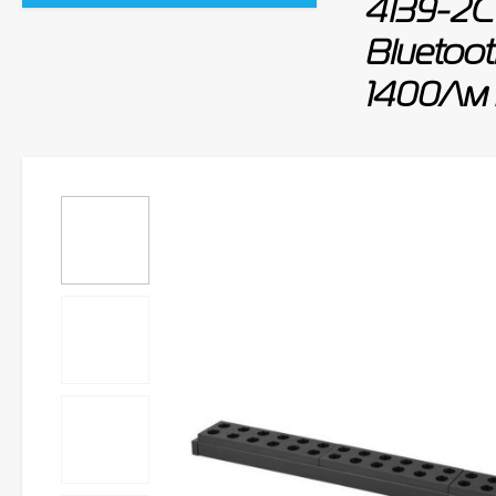
4139-2C
Bluetoo
1400Лм 