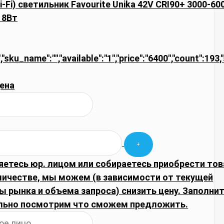
i-Fi) светильник Favourite Unika 42V CRI90+ 3000-60
18Вт
,"sku_name":"","available":"1","price":"6400","count":193,
ена
яетесь юр. лицом или собираетесь приобрести тов
личестве, мы можем (в зависимости от текущей
 рынка и объема запроса) снизить цену. Заполнит
льно посмотрим что сможем предложить.