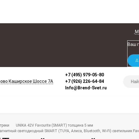
М
Ваш 
+7 (495) 979-05-80
ово Каширское Шоссе 7А
+7 (926) 226-64-84
Info@Brend-Svet.ru
треки
UNIKA 42V Favourite (SMART) толщина 5 мм
гнитный светодиодный SMART (TUYA, Алиса, Bluetooth, Wi-Fi) светильник Fav