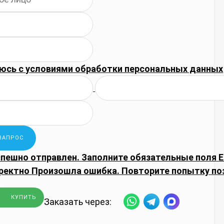
юсь с
условиями обработки
персональных данных
спешно отправлен.
Заполните обязательные поля
E
ректно
Произошла ошибка. Повторите попытку по
КУПИТЬ
Заказать через: