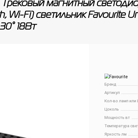
 Трековый магнитный светоди
th, Wi-Fi) светильник Favourite
30° 18Вт
Бренд
Артикул
Кол-во ламп или 
Цоколь
Мощность вт
Температура све
Яркость лм