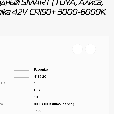
одный SMART (TUYA, Алиса,
 Unika 42V CRI90+ 3000-6000К
Favourite
4139-2C
LED
1
LED
18
та
3000-6000K (плавная рег.)
1400