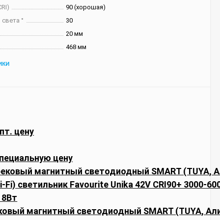
RI)
90 (хорошая)
 света °
30
20 мм
468 мм
ИКИ
пт. цену
пециальную цену
ековый магнитный светодиодный SMART (TUYA, Али