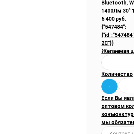
Bluetooth, W
1400Лм 30° 
6 400 руб.
{"547484":
{"id":"547484"
2C"}}
Желаемая ц
Количество
Если Вы явл
оптовом ко
конъюнктуры
мы обязате