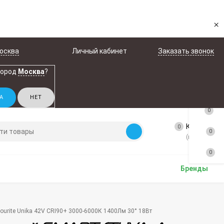
×
осква
Личный кабинет
Заказать звонок
город
Москва
?
0
Корзина
0
0
(пусто)
0
Бренды
ourite Unika 42V CRI90+ 3000-6000К 1400Лм 30° 18Вт