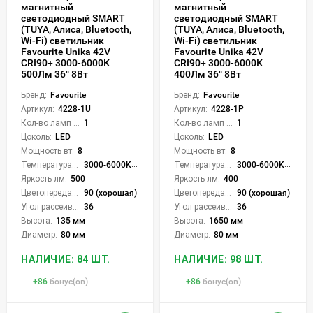
магнитный
магнитный
светодиодный SMART
светодиодный SMART
(TUYA, Алиса, Bluetooth,
(TUYA, Алиса, Bluetooth,
Wi-Fi) светильник
Wi-Fi) светильник
Favourite Unika 42V
Favourite Unika 42V
CRI90+ 3000-6000К
CRI90+ 3000-6000К
500Лм 36° 8Вт
400Лм 36° 8Вт
Бренд:
Favourite
Бренд:
Favourite
Артикул:
4228-1U
Артикул:
4228-1P
Кол-во ламп или LED:
1
Кол-во ламп или LED:
1
Цоколь:
LED
Цоколь:
LED
Мощность вт:
8
Мощность вт:
8
Температура света:
3000-6000K (плавная рег.)
Температура света:
3000-6000K (плавная рег.)
Яркость лм:
500
Яркость лм:
400
Цветопередача (CRI):
90 (хорошая)
Цветопередача (CRI):
90 (хорошая)
Угол рассеивания света °:
36
Угол рассеивания света °:
36
Высота:
135 мм
Высота:
1650 мм
Диаметр:
80 мм
Диаметр:
80 мм
НАЛИЧИЕ: 84 ШТ.
НАЛИЧИЕ: 98 ШТ.
+
86
бонус(ов)
+
86
бонус(ов)