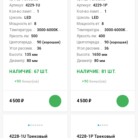
Артикул:
4229-1U
Артикул:
4229-1P
Кол-во ламп или LED:
1
Кол-во ламп или LED:
1
Цоколь:
LED
Цоколь:
LED
Мощность вт:
8
Мощность вт:
8
Температура света:
3000-6000K (плавная рег.)
Температура света:
3000-6000K (плавная рег.)
Яркость лм:
500
Яркость лм:
400
Цветопередача (CRI):
90 (хорошая)
Цветопередача (CRI):
90 (хорошая)
Угол рассеивания света °:
36
Угол рассеивания света °:
36
Высота:
135 мм
Высота:
1650 мм
Диаметр:
80 мм
Диаметр:
80 мм
НАЛИЧИЕ: 67 ШТ.
НАЛИЧИЕ: 81 ШТ.
+
90
бонус(ов)
+
90
бонус(ов)
4 500
₽
4 500
₽
4228-1U Трековый
4228-1P Трековый