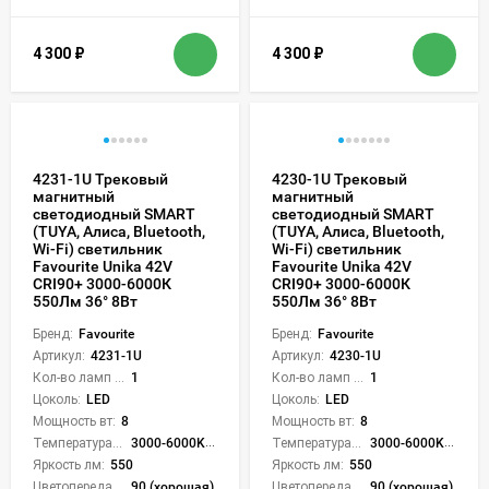
4 300
₽
4 300
₽
4231-1U Трековый
4230-1U Трековый
магнитный
магнитный
светодиодный SMART
светодиодный SMART
(TUYA, Алиса, Bluetooth,
(TUYA, Алиса, Bluetooth,
Wi-Fi) светильник
Wi-Fi) светильник
Favourite Unika 42V
Favourite Unika 42V
CRI90+ 3000-6000К
CRI90+ 3000-6000К
550Лм 36° 8Вт
550Лм 36° 8Вт
Бренд:
Favourite
Бренд:
Favourite
Артикул:
4231-1U
Артикул:
4230-1U
Кол-во ламп или LED:
1
Кол-во ламп или LED:
1
Цоколь:
LED
Цоколь:
LED
Мощность вт:
8
Мощность вт:
8
Температура света:
3000-6000K (плавная рег.)
Температура света:
3000-6000K (плавная рег.)
Яркость лм:
550
Яркость лм:
550
Цветопередача (CRI):
90 (хорошая)
Цветопередача (CRI):
90 (хорошая)