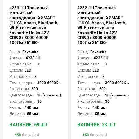
4233-1U Трековый
4232-1U Трековый
магнитный
магнитный
светодиодный SMART
светодиодный SMART
(TUYA, Алиса, Bluetooth,
(TUYA, Алиса, Bluetooth,
Wi-Fi) светильник
Wi-Fi) светильник
Favourite Unika 42V
Favourite Unika 42V
CRI90+ 3000-6000К
CRI90+ 3000-6000К
600Лм 36° 8Вт
600Лм 36° 8Вт
Бренд:
Favourite
Бренд:
Favourite
Артикул:
4233-1U
Артикул:
4232-1U
Кол-во ламп или LED:
1
Кол-во ламп или LED:
1
Цоколь:
LED
Цоколь:
LED
Мощность вт:
8
Мощность вт:
8
Температура света:
3000-6000K (плавная рег.)
Температура света:
3000-6000K (плавная рег.)
Яркость лм:
600
Яркость лм:
600
Цветопередача (CRI):
90 (хорошая)
Цветопередача (CRI):
90 (хорошая)
Угол рассеивания света °:
36
Угол рассеивания света °:
36
Высота:
140 мм
Высота:
140 мм
Диаметр:
55 мм
Диаметр:
55 мм
НАЛИЧИЕ: 69 ШТ.
НАЛИЧИЕ: 23 ШТ.
+
86
бонус(ов)
+
86
бонус(ов)