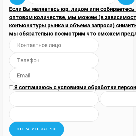
Если Вы являетесь юр. лицом или собираетесь 
оптовом количестве, мы можем (в зависимост
конъюнктуры рынка и объема запроса) снизить
мы обязательно посмотрим что сможем пред
Я соглашаюсь с
условиями обработки
персон