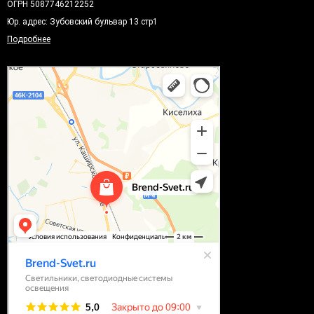
ОГРН 5087746212252
Юр. адрес: Зубовский бульвар 13 стр1
Подробнее