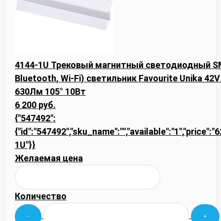
4144-1U Трековый магнитный светодиодный SM
Bluetooth, Wi-Fi) светильник Favourite Unika 42
630Лм 105° 10Вт
6 200 руб.
{"547492":
{"id":"547492","sku_name":"","available":"1","price":"
1U"}}
Желаемая цена
Количество