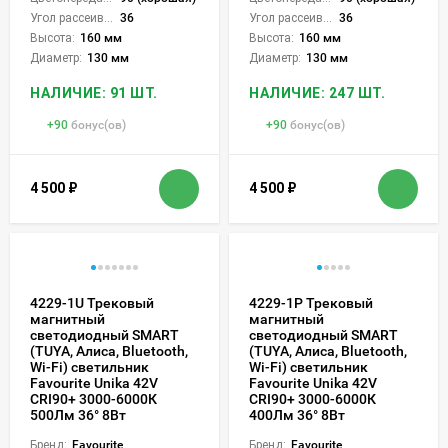
Угол рассеивания света °:
36
Угол рассеивания света °:
36
Высота:
160 мм
Высота:
160 мм
Диаметр:
130 мм
Диаметр:
130 мм
НАЛИЧИЕ: 91 ШТ.
НАЛИЧИЕ: 247 ШТ.
+
90
бонус(ов)
+
90
бонус(ов)
4 500
₽
4 500
₽
4229-1U Трековый
4229-1P Трековый
магнитный
магнитный
светодиодный SMART
светодиодный SMART
(TUYA, Алиса, Bluetooth,
(TUYA, Алиса, Bluetooth,
Wi-Fi) светильник
Wi-Fi) светильник
Favourite Unika 42V
Favourite Unika 42V
CRI90+ 3000-6000К
CRI90+ 3000-6000К
500Лм 36° 8Вт
400Лм 36° 8Вт
Бренд:
Favourite
Бренд:
Favourite