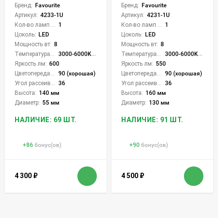
Бренд:
Favourite
Бренд:
Favourite
Артикул:
4233-1U
Артикул:
4231-1U
Кол-во ламп или LED:
1
Кол-во ламп или LED:
1
Цоколь:
LED
Цоколь:
LED
Мощность вт:
8
Мощность вт:
8
Температура света:
3000-6000K (плавная рег.)
Температура света:
3000-6000K (плавная рег.)
Яркость лм:
600
Яркость лм:
550
Цветопередача (CRI):
90 (хорошая)
Цветопередача (CRI):
90 (хорошая)
Угол рассеивания света °:
36
Угол рассеивания света °:
36
Высота:
140 мм
Высота:
160 мм
Диаметр:
55 мм
Диаметр:
130 мм
НАЛИЧИЕ: 69 ШТ.
НАЛИЧИЕ: 91 ШТ.
+
86
бонус(ов)
+
90
бонус(ов)
4 300
₽
4 500
₽