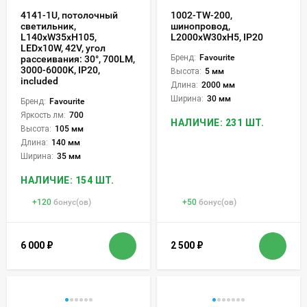
4141-1U, потолочный
1002-TW-200,
светильник,
шинопровод,
L140xW35xH105,
L2000xW30xH5, IP20
LEDx10W, 42V, угол
Бренд:
Favourite
рассеивания: 30°, 700LM,
3000-6000K, IP20,
Высота:
5 мм
included
Длина:
2000 мм
Ширина:
30 мм
Бренд:
Favourite
Яркость лм:
700
НАЛИЧИЕ: 231 ШТ.
Высота:
105 мм
Длина:
140 мм
Ширина:
35 мм
НАЛИЧИЕ: 154 ШТ.
+
120
бонус(ов)
+
50
бонус(ов)
6 000
₽
2 500
₽