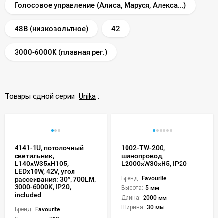
Голосовое управление (Алиса, Маруся, Алекса...)
48В (низковольтное)
42
3000-6000K (плавная рег.)
Товары одной серии
Unika
:
4141-1U, потолочный
1002-TW-200,
светильник,
шинопровод,
L140xW35xH105,
L2000xW30xH5, IP20
LEDx10W, 42V, угол
Бренд:
Favourite
рассеивания: 30°, 700LM,
3000-6000K, IP20,
Высота:
5 мм
included
Длина:
2000 мм
Ширина:
30 мм
Бренд:
Favourite