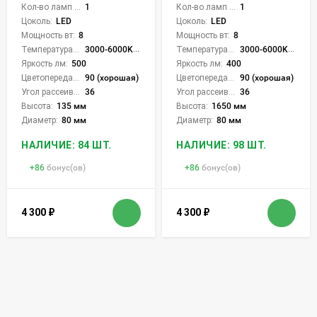
Кол-во ламп или LED:
1
Кол-во ламп или LED:
1
Цоколь:
LED
Цоколь:
LED
Мощность вт:
8
Мощность вт:
8
Температура света:
3000-6000K (плавная рег.)
Температура света:
3000-6000K (плавная рег.)
Яркость лм:
500
Яркость лм:
400
Цветопередача (CRI):
90 (хорошая)
Цветопередача (CRI):
90 (хорошая)
Угол рассеивания света °:
36
Угол рассеивания света °:
36
Высота:
135 мм
Высота:
1650 мм
Диаметр:
80 мм
Диаметр:
80 мм
НАЛИЧИЕ: 84 ШТ.
НАЛИЧИЕ: 98 ШТ.
+
86
бонус(ов)
+
86
бонус(ов)
4 300
₽
4 300
₽