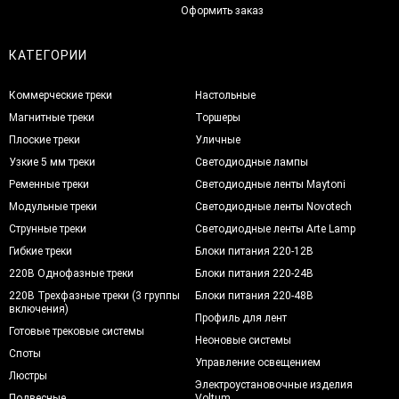
Оформить заказ
КАТЕГОРИИ
Коммерческие треки
Настольные
Магнитные треки
Торшеры
Плоские треки
Уличные
Узкие 5 мм треки
Светодиодные лампы
Ременные треки
Светодиодные ленты Maytoni
Модульные треки
Светодиодные ленты Novotech
Струнные треки
Светодиодные ленты Arte Lamp
Гибкие треки
Блоки питания 220-12В
220В Однофазные треки
Блоки питания 220-24В
220В Трехфазные треки (3 группы
Блоки питания 220-48В
включения)
Профиль для лент
Готовые трековые системы
Неоновые системы
Споты
Управление освещением
Люстры
Электроустановочные изделия
Подвесные
Voltum