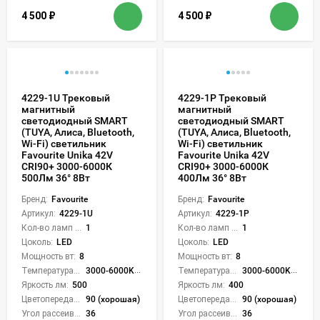
4 500
₽
4 500
₽
4229-1U Трековый
4229-1P Трековый
магнитный
магнитный
светодиодный SMART
светодиодный SMART
(TUYA, Алиса, Bluetooth,
(TUYA, Алиса, Bluetooth,
Wi-Fi) светильник
Wi-Fi) светильник
Favourite Unika 42V
Favourite Unika 42V
CRI90+ 3000-6000К
CRI90+ 3000-6000К
500Лм 36° 8Вт
400Лм 36° 8Вт
Бренд:
Favourite
Бренд:
Favourite
Артикул:
4229-1U
Артикул:
4229-1P
Кол-во ламп или LED:
1
Кол-во ламп или LED:
1
Цоколь:
LED
Цоколь:
LED
Мощность вт:
8
Мощность вт:
8
Температура света:
3000-6000K (плавная рег.)
Температура света:
3000-6000K (плавная рег.)
Яркость лм:
500
Яркость лм:
400
Цветопередача (CRI):
90 (хорошая)
Цветопередача (CRI):
90 (хорошая)
Угол рассеивания света °:
36
Угол рассеивания света °:
36