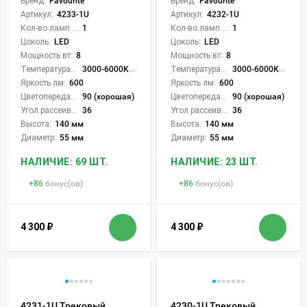
Бренд:
Favourite
Бренд:
Favourite
Артикул:
4233-1U
Артикул:
4232-1U
Кол-во ламп или LED:
1
Кол-во ламп или LED:
1
Цоколь:
LED
Цоколь:
LED
Мощность вт:
8
Мощность вт:
8
Температура света:
3000-6000K (плавная рег.)
Температура света:
3000-6000K (плавная рег.)
Яркость лм:
600
Яркость лм:
600
Цветопередача (CRI):
90 (хорошая)
Цветопередача (CRI):
90 (хорошая)
Угол рассеивания света °:
36
Угол рассеивания света °:
36
Высота:
140 мм
Высота:
140 мм
Диаметр:
55 мм
Диаметр:
55 мм
НАЛИЧИЕ: 69 ШТ.
НАЛИЧИЕ: 23 ШТ.
+
86
бонус(ов)
+
86
бонус(ов)
4 300
₽
4 300
₽
4231-1U Трековый
4230-1U Трековый