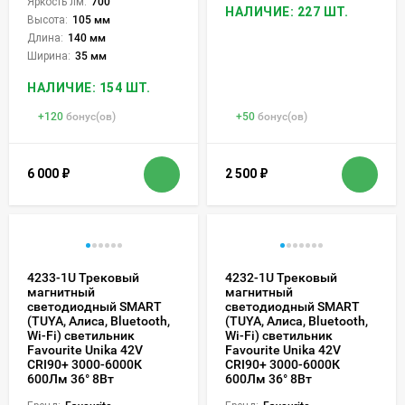
Яркость лм:
700
НАЛИЧИЕ: 227 ШТ.
Высота:
105 мм
Длина:
140 мм
Ширина:
35 мм
НАЛИЧИЕ: 154 ШТ.
+
120
бонус(ов)
+
50
бонус(ов)
6 000
₽
2 500
₽
4233-1U Трековый
4232-1U Трековый
магнитный
магнитный
светодиодный SMART
светодиодный SMART
(TUYA, Алиса, Bluetooth,
(TUYA, Алиса, Bluetooth,
Wi-Fi) светильник
Wi-Fi) светильник
Favourite Unika 42V
Favourite Unika 42V
CRI90+ 3000-6000К
CRI90+ 3000-6000К
600Лм 36° 8Вт
600Лм 36° 8Вт