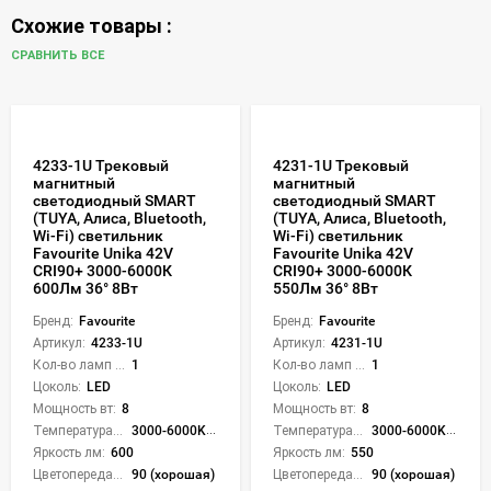
Схожие товары :
СРАВНИТЬ ВСЕ
4233-1U Трековый
4231-1U Трековый
магнитный
магнитный
светодиодный SMART
светодиодный SMART
(TUYA, Алиса, Bluetooth,
(TUYA, Алиса, Bluetooth,
Wi-Fi) светильник
Wi-Fi) светильник
Favourite Unika 42V
Favourite Unika 42V
CRI90+ 3000-6000К
CRI90+ 3000-6000К
600Лм 36° 8Вт
550Лм 36° 8Вт
Бренд:
Favourite
Бренд:
Favourite
Артикул:
4233-1U
Артикул:
4231-1U
Кол-во ламп или LED:
1
Кол-во ламп или LED:
1
Цоколь:
LED
Цоколь:
LED
Мощность вт:
8
Мощность вт:
8
Температура света:
3000-6000K (плавная рег.)
Температура света:
3000-6000K (плавная рег.)
Яркость лм:
600
Яркость лм:
550
Цветопередача (CRI):
90 (хорошая)
Цветопередача (CRI):
90 (хорошая)