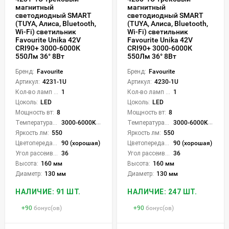
магнитный
магнитный
светодиодный SMART
светодиодный SMART
(TUYA, Алиса, Bluetooth,
(TUYA, Алиса, Bluetooth,
Wi-Fi) светильник
Wi-Fi) светильник
Favourite Unika 42V
Favourite Unika 42V
CRI90+ 3000-6000К
CRI90+ 3000-6000К
550Лм 36° 8Вт
550Лм 36° 8Вт
Бренд:
Favourite
Бренд:
Favourite
Артикул:
4231-1U
Артикул:
4230-1U
Кол-во ламп или LED:
1
Кол-во ламп или LED:
1
Цоколь:
LED
Цоколь:
LED
Мощность вт:
8
Мощность вт:
8
Температура света:
3000-6000K (плавная рег.)
Температура света:
3000-6000K (плавная рег.)
Яркость лм:
550
Яркость лм:
550
Цветопередача (CRI):
90 (хорошая)
Цветопередача (CRI):
90 (хорошая)
Угол рассеивания света °:
36
Угол рассеивания света °:
36
Высота:
160 мм
Высота:
160 мм
Диаметр:
130 мм
Диаметр:
130 мм
НАЛИЧИЕ: 91 ШТ.
НАЛИЧИЕ: 247 ШТ.
+
90
бонус(ов)
+
90
бонус(ов)