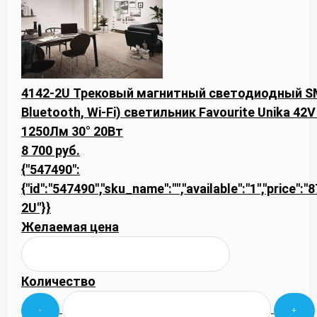
4142-2U Трековый магнитный светодиодный SM
Bluetooth, Wi-Fi) светильник Favourite Unika 42
1250Лм 30° 20Вт
8 700 руб.
{"547490":
{"id":"547490","sku_name":"","available":"1","price":"
2U"}}
Желаемая цена
Количество