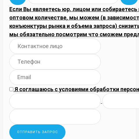
Если Вы являетесь юр. лицом или собираетесь 
оптовом количестве, мы можем (в зависимост
конъюнктуры рынка и объема запроса) снизить
мы обязательно посмотрим что сможем пред
Я соглашаюсь с
условиями обработки
персон