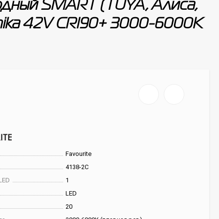
одный SMART (TUYA, Алиса,
 Unika 42V CRI90+ 3000-6000К
Favourite
4138-2C
LED
1
LED
20