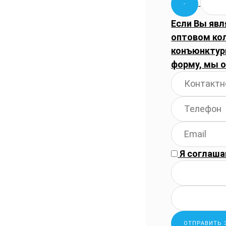
Если Вы явл
оптовом ко
конъюнктуры
форму, мы 
Я соглаша