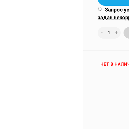
Запрос у
задан некор
-
+
НЕТ В НАЛИ