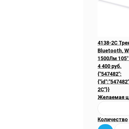
4138-2C Тр
Bluetooth, W
1500Лм 105°
4 400 руб.
{"547482":
{"id":"547482"
2C"}}
Желаемая ц
Количество