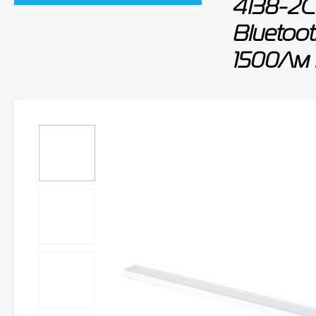
4138-2C
Bluetoo
1500Лм 