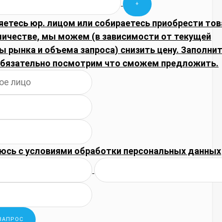
яетесь юр. лицом или собираетесь приобрести тов
личестве, мы можем (в зависимости от текущей
 рынка и объема запроса) снизить цену. Заполни
обязательно посмотрим что сможем предложить.
юсь с
условиями обработки
персональных данных