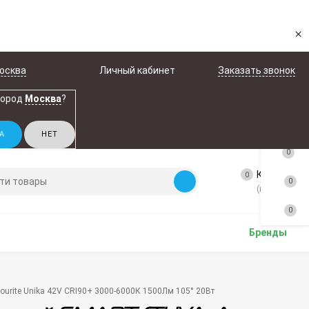
×
осква
Личный кабинет
Заказать звонок
город
Москва
?
0
Корзина
0
0
(пусто)
0
Бренды
ourite Unika 42V CRI90+ 3000-6000К 1500Лм 105° 20Вт