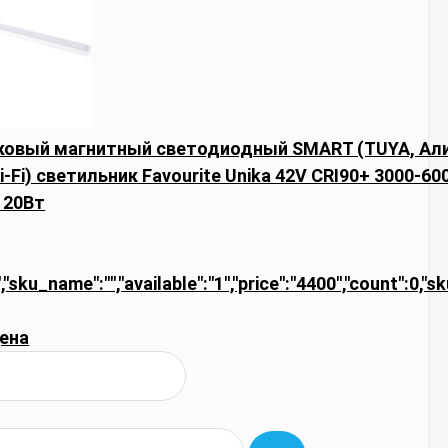
ековый магнитный светодиодный SMART (TUYA, Али
i-Fi) светильник Favourite Unika 42V CRI90+ 3000-60
 20Вт
,"sku_name":"","available":"1","price":"4400","count":0,"s
ена