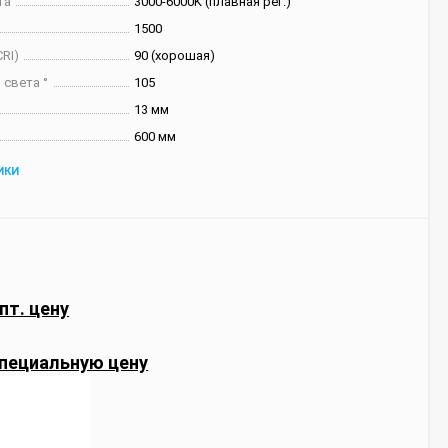
та
3000-6000K (плавная рег.)
1500
RI)
90 (хорошая)
 света °
105
13 мм
600 мм
ИКИ
пт. цену
пециальную цену