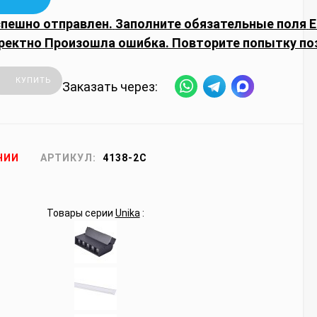
спешно отправлен.
Заполните обязательные поля
E
ректно
Произошла ошибка. Повторите попытку по
КУПИТЬ
Заказать через:
ЧИИ
АРТИКУЛ:
4138-2C
Товары серии
Unika
: