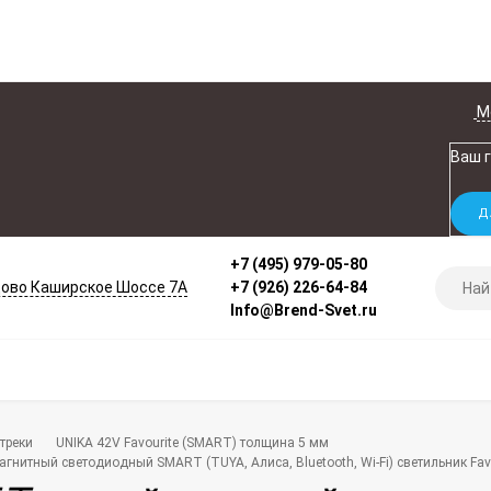
М
Ваш 
+7 (495) 979-05-80
ово Каширское Шоссе 7А
+7 (926) 226-64-84
Info@Brend-Svet.ru
треки
UNIKA 42V Favourite (SMART) толщина 5 мм
гнитный светодиодный SMART (TUYA, Алиса, Bluetooth, Wi-Fi) светильник Fav