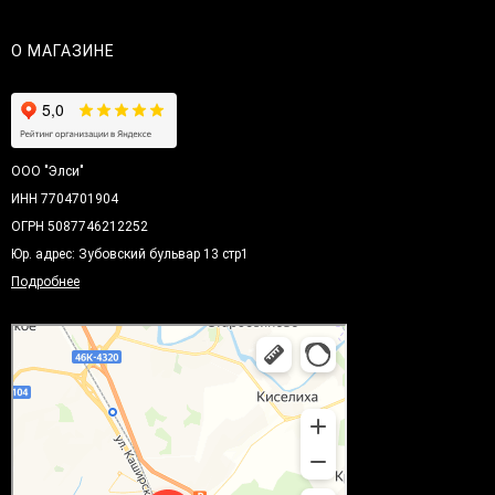
О МАГАЗИНЕ
ООО "Элси"
ИНН 7704701904
ОГРН 5087746212252
Юр. адрес: Зубовский бульвар 13 стр1
Подробнее