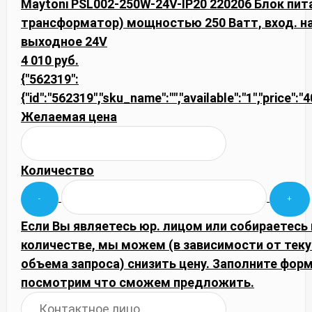
Maytoni PSL002-250W-24V-IP20 220206 Блок пит
трансформатор) мощностью 250 Ватт, вход. на
выходное 24V
4 010 руб.
{"562319":
{"id":"562319","sku_name":"","available":"1","price":
Желаемая цена
Количество
Если Вы являетесь юр. лицом или собираетесь
количестве, мы можем (в зависимости от тек
объема запроса) снизить цену. Заполните фор
посмотрим что сможем предложить.