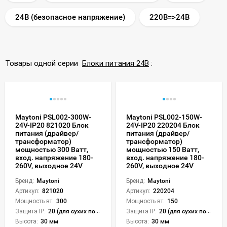
24В (безопасное напряжение)
220В=>24В
Товары одной серии
Блоки питания 24В
:
Maytoni PSL002-300W-
Maytoni PSL002-150W-
24V-IP20 821020 Блок
24V-IP20 220204 Блок
питания (драйвер/
питания (драйвер/
трансформатор)
трансформатор)
мощностью 300 Ватт,
мощностью 150 Ватт,
вход. напряжение 180-
вход. напряжение 180-
260V, выходное 24V
260V, выходное 24V
Бренд:
Maytoni
Бренд:
Maytoni
Артикул:
821020
Артикул:
220204
Мощность вт:
300
Мощность вт:
150
Защита IP:
20 (для сухих пом.)
Защита IP:
20 (для сухих пом.)
Высота:
30 мм
Высота:
30 мм