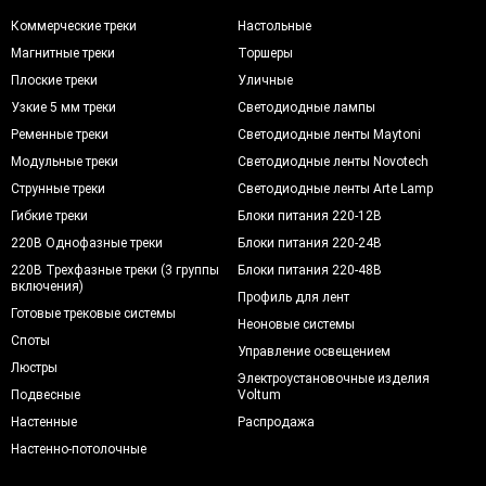
Коммерческие треки
Настольные
Магнитные треки
Торшеры
Плоские треки
Уличные
Узкие 5 мм треки
Светодиодные лампы
Ременные треки
Светодиодные ленты Maytoni
Модульные треки
Светодиодные ленты Novotech
Струнные треки
Светодиодные ленты Arte Lamp
Гибкие треки
Блоки питания 220-12В
220В Однофазные треки
Блоки питания 220-24В
220В Трехфазные треки (3 группы
Блоки питания 220-48В
включения)
Профиль для лент
Готовые трековые системы
Неоновые системы
Споты
Управление освещением
Люстры
Электроустановочные изделия
Подвесные
Voltum
Настенные
Распродажа
Настенно-потолочные