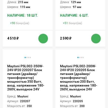
Длина:
215 мм
Длина:
129 мм
Ширина:
115 мм
Ширина:
97 мм
НАЛИЧИЕ: 18 ШТ.
НАЛИЧИЕ: 6 ШТ.
+
90
бонус(ов)
+
51
бонус(ов)
4 510
₽
2 590
₽
Maytoni PSL002-350W-
Maytoni PSL002-200W-
24V-IP20 220207 Блок
24V-IP20 220205 Блок
питания (драйвер/
питания (драйвер/
трансформатор)
трансформатор)
мощностью 350 Ватт,
мощностью 200 Ватт,
вход. напряжение 180-
вход. напряжение 180-
260V, выходное 24V
260V, выходное 24V
Бренд:
Maytoni
Бренд:
Maytoni
Артикул:
220207
Артикул:
220205
Мощность вт:
350
Мощность вт:
200