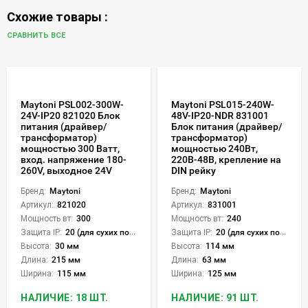
Схожие товары :
СРАВНИТЬ ВСЕ
Maytoni PSL002-300W-
Maytoni PSL015-240W-
24V-IP20 821020 Блок
48V-IP20-NDR 831001
питания (драйвер/
Блок питания (драйвер/
трансформатор)
трансформатор)
мощностью 300 Ватт,
мощностью 240Вт,
вход. напряжение 180-
220В-48В, крепление на
260V, выходное 24V
DIN рейку
Бренд:
Maytoni
Бренд:
Maytoni
Артикул:
821020
Артикул:
831001
Мощность вт:
300
Мощность вт:
240
Защита IP:
20 (для сухих пом.)
Защита IP:
20 (для сухих пом.)
Высота:
30 мм
Высота:
114 мм
Длина:
215 мм
Длина:
63 мм
Ширина:
115 мм
Ширина:
125 мм
НАЛИЧИЕ: 18 ШТ.
НАЛИЧИЕ: 91 ШТ.