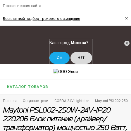
Полная версия сайта
×
Бесплатный подбор трекового освещения
Ваш город
Москва
?
0
КАТАЛОГ ТОВАРОВ
Главная
Струнные треки
CORDA 24V Lightstar
Maytoni PSL002-250W
Maytoni PSL002-250W-24V-IP20
220206 Блок питания (драйвер/
трансформатор) мощностью 250 Ватт,