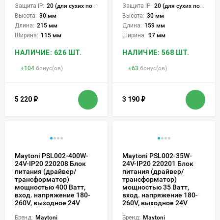
Защита IP:
20 (для сухих пом.)
Защита IP:
20 (для сухих пом.)
Высота:
30 мм
Высота:
30 мм
Длина:
215 мм
Длина:
159 мм
Ширина:
115 мм
Ширина:
97 мм
НАЛИЧИЕ: 626 ШТ.
НАЛИЧИЕ: 568 ШТ.
+
104
бонус(ов)
+
63
бонус(ов)
5 220
₽
3 190
₽
Maytoni PSL002-400W-
Maytoni PSL002-35W-
24V-IP20 220208 Блок
24V-IP20 220201 Блок
питания (драйвер/
питания (драйвер/
трансформатор)
трансформатор)
мощностью 400 Ватт,
мощностью 35 Ватт,
вход. напряжение 180-
вход. напряжение 180-
260V, выходное 24V
260V, выходное 24V
Бренд:
Maytoni
Бренд:
Maytoni