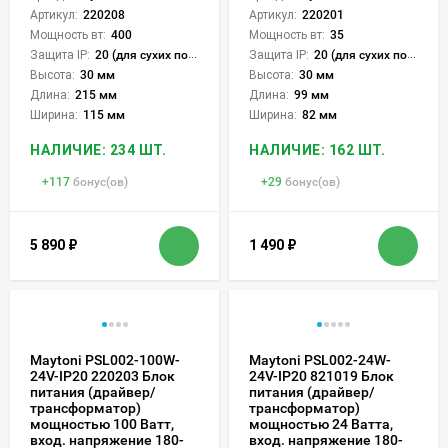
Артикул:
220208
Артикул:
220201
Мощность вт:
400
Мощность вт:
35
Защита IP:
20 (для сухих пом.)
Защита IP:
20 (для сухих пом.)
Высота:
30 мм
Высота:
30 мм
Длина:
215 мм
Длина:
99 мм
Ширина:
115 мм
Ширина:
82 мм
НАЛИЧИЕ: 234 ШТ.
НАЛИЧИЕ: 162 ШТ.
+
117
бонус(ов)
+
29
бонус(ов)
5 890
₽
1 490
₽
Maytoni PSL002-100W-
Maytoni PSL002-24W-
24V-IP20 220203 Блок
24V-IP20 821019 Блок
питания (драйвер/
питания (драйвер/
трансформатор)
трансформатор)
мощностью 100 Ватт,
мощностью 24 Ватта,
вход. напряжение 180-
вход. напряжение 180-