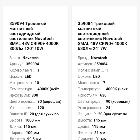
359094 Трековый
359084 Трековый
магнитный
магнитный
светодиодный
светодиодный
светильник Novotech
светильник Novotech
SMAL 48V CRI90+ 4000К
SMAL 48V CRI90+ 4000К
800Лм 120° 10W
630Лм 24° 7W
Бренд:
Novotech
Бренд:
Novotech
Артикул:
359094
Артикул:
359084
Кол-во ламп или LED:
1
Кол-во ламп или LED:
1
Цоколь:
LED
Цоколь:
LED
Мощность вт:
10
Мощность вт:
7
Температура света:
4000K (нейтральный)
Температура света:
4000K (нейтральный)
Яркость лм:
800
Яркость лм:
630
Цветопередача (CRI):
90 (хорошая)
Цветопередача (CRI):
90 (хорошая)
Угол рассеивания света °:
120
Угол рассеивания света °:
24
Защита IP:
20 (для сухих пом.)
Защита IP:
20 (для сухих пом.)
Высота:
1000 мм
Высота:
145 мм
Длина:
115 мм
Длина:
115 мм
Ширина:
100 мм
Ширина:
31 мм
Диаметр:
99.5 мм
Диаметр:
31 мм