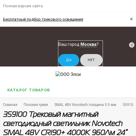
Полная версия сайта
×
Бесплатный подбор трекового освещения
Ваш город
Москва
?
0
КАТАЛОГ ТОВАРОВ
Главная
Плоские треки
SMAL 48V Novotech толщина 5.5 мм
359100
359100 Трековый магнитный
светодиодный светильник Novotech
SMAL 48V CRI90+ 4000К 960Лм 24°