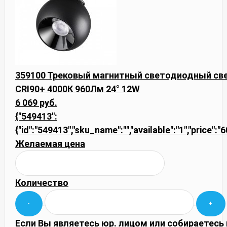
359100 Трековый магнитный светодиодный св
CRI90+ 4000К 960Лм 24° 12W
6 069 руб.
{"549413":
{"id":"549413","sku_name":"","available":"1","price":
Желаемая цена
Количество
Если Вы являетесь юр. лицом или собираетесь