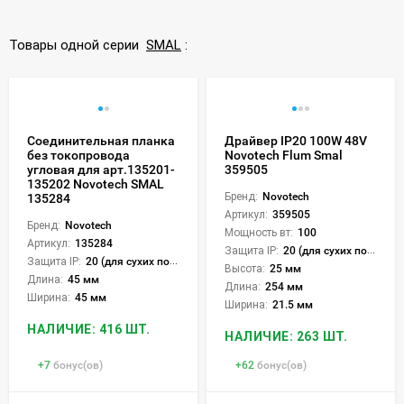
Товары одной серии
SMAL
:
Соединительная планка
Драйвер IP20 100W 48V
без токопровода
Novotech Flum Smal
угловая для арт.135201-
359505
135202 Novotech SMAL
Бренд:
Novotech
135284
Артикул:
359505
Бренд:
Novotech
Мощность вт:
100
Артикул:
135284
Защита IP:
20 (для сухих пом.)
Защита IP:
20 (для сухих пом.)
Высота:
25 мм
Длина:
45 мм
Длина:
254 мм
Ширина:
45 мм
Ширина:
21.5 мм
НАЛИЧИЕ: 416 ШТ.
НАЛИЧИЕ: 263 ШТ.
+
7
бонус(ов)
+
62
бонус(ов)