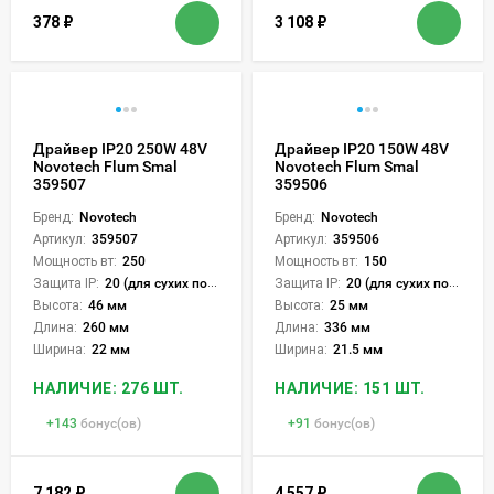
378
₽
3 108
₽
Драйвер IP20 250W 48V
Драйвер IP20 150W 48V
Novotech Flum Smal
Novotech Flum Smal
359507
359506
Бренд:
Novotech
Бренд:
Novotech
Артикул:
359507
Артикул:
359506
Мощность вт:
250
Мощность вт:
150
Защита IP:
20 (для сухих пом.)
Защита IP:
20 (для сухих пом.)
Высота:
46 мм
Высота:
25 мм
Длина:
260 мм
Длина:
336 мм
Ширина:
22 мм
Ширина:
21.5 мм
НАЛИЧИЕ: 276 ШТ.
НАЛИЧИЕ: 151 ШТ.
+
143
бонус(ов)
+
91
бонус(ов)
7 182
₽
4 557
₽