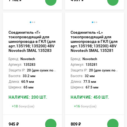
Соединитель «Г»
Соединитель «L»
токопроводящий для
токопроводящий для
шинопровода в ГКЛ (для
шинопровода в ГКЛ (для
арт.135198; 135200) 48V
арт.135198; 135200) 48V
Novotech SMAL 135283
Novotech SMAL 135281
Бренд:
Novotech
Бренд:
Novotech
Артикул:
135283
Артикул:
135281
Защита IP:
20 (для сухих пом.)
Защита IP:
20 (для сухих пом.)
Высота:
33.2 мм
Высота:
32 мм
Длина:
60.9 мм
Длина:
77.5 мм
Ширина:
65 мм
Ширина:
67.5 мм
НАЛИЧИЕ: 200 ШТ.
НАЛИЧИЕ: 450 ШТ.
+
18
бонус(ов)
+
16
бонус(ов)
945
₽
809
₽