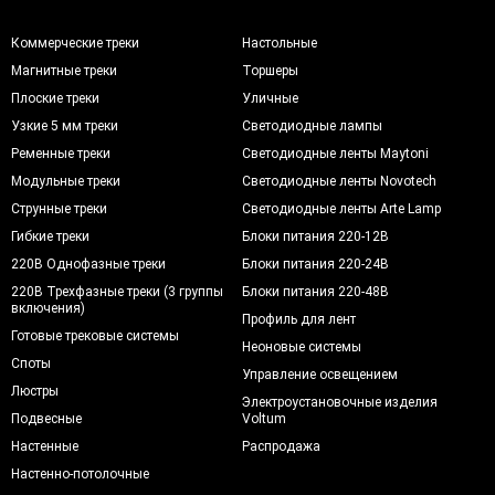
Коммерческие треки
Настольные
Магнитные треки
Торшеры
Плоские треки
Уличные
Узкие 5 мм треки
Светодиодные лампы
Ременные треки
Светодиодные ленты Maytoni
Модульные треки
Светодиодные ленты Novotech
Струнные треки
Светодиодные ленты Arte Lamp
Гибкие треки
Блоки питания 220-12В
220В Однофазные треки
Блоки питания 220-24В
220В Трехфазные треки (3 группы
Блоки питания 220-48В
включения)
Профиль для лент
Готовые трековые системы
Неоновые системы
Споты
Управление освещением
Люстры
Электроустановочные изделия
Подвесные
Voltum
Настенные
Распродажа
Настенно-потолочные