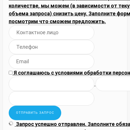
количестве, мы можем (в зависимости от тек
объема запроса) снизить цену. Заполните фор
посмотрим что сможем предложить.
Я соглашаюсь с
условиями обработки
персон
Запрос успешно отправлен.
Заполните обяз