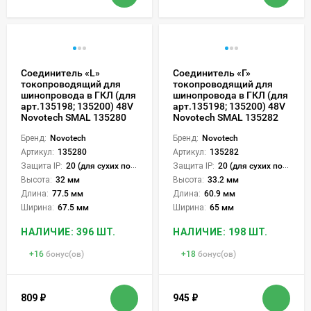
Соединитель «L»
Соединитель «Г»
токопроводящий для
токопроводящий для
шинопровода в ГКЛ (для
шинопровода в ГКЛ (для
арт.135198; 135200) 48V
арт.135198; 135200) 48V
Novotech SMAL 135280
Novotech SMAL 135282
Бренд:
Novotech
Бренд:
Novotech
Артикул:
135280
Артикул:
135282
Защита IP:
20 (для сухих пом.)
Защита IP:
20 (для сухих пом.)
Высота:
32 мм
Высота:
33.2 мм
Длина:
77.5 мм
Длина:
60.9 мм
Ширина:
67.5 мм
Ширина:
65 мм
НАЛИЧИЕ: 396 ШТ.
НАЛИЧИЕ: 198 ШТ.
+
16
бонус(ов)
+
18
бонус(ов)
809
₽
945
₽