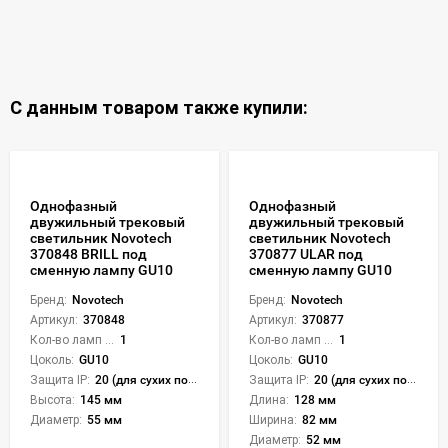
С данным товаром также купили:
Однофазный
Однофазный
двужильный трековый
двужильный трековый
светильник Novotech
светильник Novotech
370848 BRILL под
370877 ULAR под
сменную лампу GU10
сменную лампу GU10
Бренд:
Novotech
Бренд:
Novotech
Артикул:
370848
Артикул:
370877
Кол-во ламп или LED:
1
Кол-во ламп или LED:
1
Цоколь:
GU10
Цоколь:
GU10
Защита IP:
20 (для сухих пом.)
Защита IP:
20 (для сухих пом.)
Высота:
145 мм
Длина:
128 мм
Диаметр:
55 мм
Ширина:
82 мм
Диаметр:
52 мм