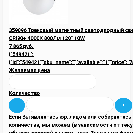
359096 Трековый магнитный светодиодный св
CRI90+ 4000К 800Лм 120° 10W
7 865 руб.
{"549421":
{"id":"549421","sku_name":"","available":"1","price":"
Желаемая цена
Количество
Если Вы являетесь юр. лицом или собираетесь
количестве, мы можем (в зависимости от тек
объема запроса) снизить цену. Заполните фор