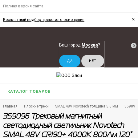
Полная версия сайта
×
Бесплатный подбор трекового освещения
Ваш город
Москва
?
0
КАТАЛОГ ТОВАРОВ
Главная
Плоские треки
SMAL 48V Novotech толщина 5.5 мм
359096
359096 Трековый магнитный
светодиодный светильник Novotech
SMAL 48V CRI90+ 4000К 800Лм 120°