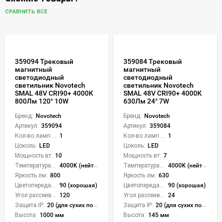
СРАВНИТЬ ВСЕ
359094 Трековый
359084 Трековый
магнитный
магнитный
светодиодный
светодиодный
светильник Novotech
светильник Novotech
SMAL 48V CRI90+ 4000К
SMAL 48V CRI90+ 4000К
800Лм 120° 10W
630Лм 24° 7W
Бренд:
Novotech
Бренд:
Novotech
Артикул:
359094
Артикул:
359084
Кол-во ламп или LED:
1
Кол-во ламп или LED:
1
Цоколь:
LED
Цоколь:
LED
Мощность вт:
10
Мощность вт:
7
Температура света:
4000K (нейтральный)
Температура света:
4000K (нейтральный)
Яркость лм:
800
Яркость лм:
630
Цветопередача (CRI):
90 (хорошая)
Цветопередача (CRI):
90 (хорошая)
Угол рассеивания света °:
120
Угол рассеивания света °:
24
Защита IP:
20 (для сухих пом.)
Защита IP:
20 (для сухих пом.)
Высота:
1000 мм
Высота:
145 мм