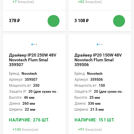
+
7
бонус(ов)
+
62
бонус(ов)
378
₽
3 108
₽
Драйвер IP20 250W 48V
Драйвер IP20 150W 48V
Novotech Flum Smal
Novotech Flum Smal
359507
359506
Бренд:
Novotech
Бренд:
Novotech
Артикул:
359507
Артикул:
359506
Мощность вт:
250
Мощность вт:
150
Защита IP:
20 (для сухих пом.)
Защита IP:
20 (для сухих пом.)
Высота:
46 мм
Высота:
25 мм
Длина:
260 мм
Длина:
336 мм
Ширина:
22 мм
Ширина:
21.5 мм
НАЛИЧИЕ: 276 ШТ.
НАЛИЧИЕ: 151 ШТ.
+
143
бонус(ов)
+
91
бонус(ов)