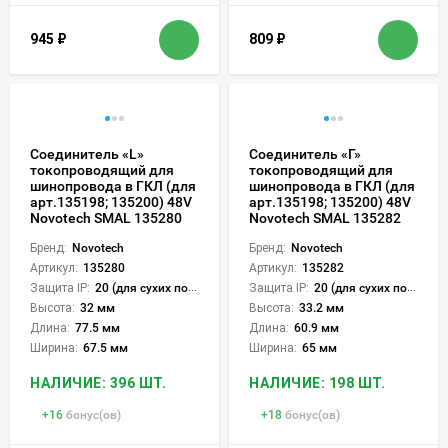
945
₽
809
₽
Соединитель «L»
Соединитель «Г»
токопроводящий для
токопроводящий для
шинопровода в ГКЛ (для
шинопровода в ГКЛ (для
арт.135198; 135200) 48V
арт.135198; 135200) 48V
Novotech SMAL 135280
Novotech SMAL 135282
Бренд:
Novotech
Бренд:
Novotech
Артикул:
135280
Артикул:
135282
Защита IP:
20 (для сухих пом.)
Защита IP:
20 (для сухих пом.)
Высота:
32 мм
Высота:
33.2 мм
Длина:
77.5 мм
Длина:
60.9 мм
Ширина:
67.5 мм
Ширина:
65 мм
НАЛИЧИЕ: 396 ШТ.
НАЛИЧИЕ: 198 ШТ.
+
16
бонус(ов)
+
18
бонус(ов)