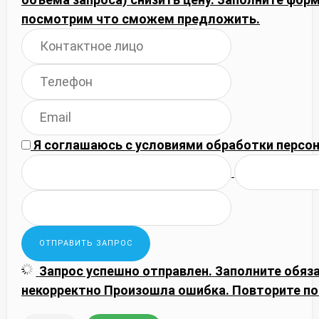
посмотрим что сможем предложить.
Я соглашаюсь с
условиями обработки
персон
Запрос успешно отправлен.
Заполните обяз
некорректно
Произошла ошибка. Повторите по