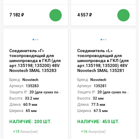
7 182
₽
4 557
₽
Соединитель «Г»
Соединитель «L»
токопроводящий для
токопроводящий для
шинопровода в ГКЛ (для
шинопровода в ГКЛ (для
арт.135198; 135200) 48V
арт.135198; 135200) 48V
Novotech SMAL 135283
Novotech SMAL 135281
Бренд:
Novotech
Бренд:
Novotech
Артикул:
135283
Артикул:
135281
Защита IP:
20 (для сухих пом.)
Защита IP:
20 (для сухих пом.)
Высота:
33.2 мм
Высота:
32 мм
Длина:
60.9 мм
Длина:
77.5 мм
Ширина:
65 мм
Ширина:
67.5 мм
НАЛИЧИЕ: 200 ШТ.
НАЛИЧИЕ: 450 ШТ.
+
18
бонус(ов)
+
16
бонус(ов)